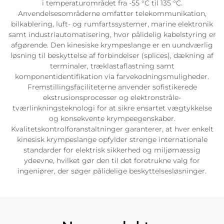
i temperaturområdet fra -55 °C til 135 °C.
Anvendelsesområderne omfatter telekommunikation,
bilkablering, luft- og rumfartssystemer, marine elektronik
samt industriautomatisering, hvor pålidelig kabelstyring er
afgørende. Den kinesiske krympeslange er en uundværlig
løsning til beskyttelse af forbindelser (splices), dækning af
terminaler, træklastaflastning samt
komponentidentifikation via farvekodningsmuligheder.
Fremstillingsfaciliteterne anvender sofistikerede
ekstrusionsprocesser og elektronstråle-
tværlinkningsteknologi for at sikre ensartet vægtykkelse
og konsekvente krympeegenskaber.
Kvalitetskontrolforanstaltninger garanterer, at hver enkelt
kinesisk krympeslange opfylder strenge internationale
standarder for elektrisk sikkerhed og miljømæssig
ydeevne, hvilket gør den til det foretrukne valg for
ingeniører, der søger pålidelige beskyttelsesløsninger.