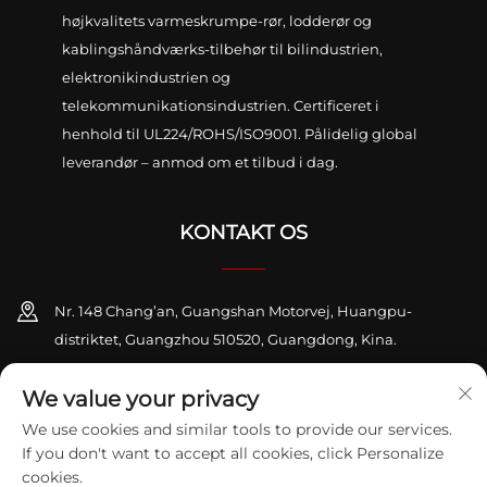
højkvalitets varmeskrumpe-rør, lodderør og
kablingshåndværks-tilbehør til bilindustrien,
elektronikindustrien og
telekommunikationsindustrien. Certificeret i
henhold til UL224/ROHS/ISO9001. Pålidelig global
leverandør – anmod om et tilbud i dag.
KONTAKT OS
Nr. 148 Chang’an, Guangshan Motorvej, Huangpu-
distriktet, Guangzhou 510520, Guangdong, Kina.
+86-13416189912
We value your privacy
We use cookies and similar tools to provide our services.
[email protected]
If you don't want to accept all cookies, click Personalize
cookies.