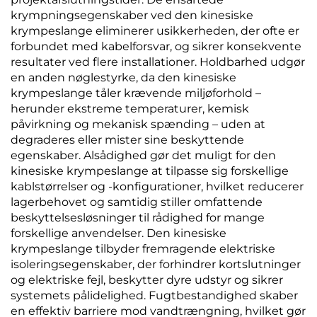
krympningsegenskaber ved den kinesiske
krympeslange eliminerer usikkerheden, der ofte er
forbundet med kabelforsvar, og sikrer konsekvente
resultater ved flere installationer. Holdbarhed udgør
en anden nøglestyrke, da den kinesiske
krympeslange tåler krævende miljøforhold –
herunder ekstreme temperaturer, kemisk
påvirkning og mekanisk spænding – uden at
degraderes eller mister sine beskyttende
egenskaber. Alsådighed gør det muligt for den
kinesiske krympeslange at tilpasse sig forskellige
kablstørrelser og -konfigurationer, hvilket reducerer
lagerbehovet og samtidig stiller omfattende
beskyttelsesløsninger til rådighed for mange
forskellige anvendelser. Den kinesiske
krympeslange tilbyder fremragende elektriske
isoleringsegenskaber, der forhindrer kortslutninger
og elektriske fejl, beskytter dyre udstyr og sikrer
systemets pålidelighed. Fugtbestandighed skaber
en effektiv barriere mod vandtrængning, hvilket gør