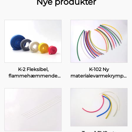
Nye produkter
K-2 Fleksibel,
K-102 Ny
flammehæmmende
materialevarmekrympbar
polyolefin-rør
polyolefin-rør, fleksibel
isoleringsbeskyttelse, 1–
80 mm