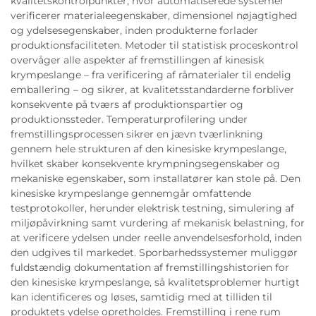
kvalitetskontrolpunkter, hvor automatiserede systemer
verificerer materialeegenskaber, dimensionel nøjagtighed
og ydelsesegenskaber, inden produkterne forlader
produktionsfaciliteten. Metoder til statistisk proceskontrol
overvåger alle aspekter af fremstillingen af kinesisk
krympeslange – fra verificering af råmaterialer til endelig
emballering – og sikrer, at kvalitetsstandarderne forbliver
konsekvente på tværs af produktionspartier og
produktionssteder. Temperaturprofilering under
fremstillingsprocessen sikrer en jævn tværlinkning
gennem hele strukturen af den kinesiske krympeslange,
hvilket skaber konsekvente krympningsegenskaber og
mekaniske egenskaber, som installatører kan stole på. Den
kinesiske krympeslange gennemgår omfattende
testprotokoller, herunder elektrisk testning, simulering af
miljøpåvirkning samt vurdering af mekanisk belastning, for
at verificere ydelsen under reelle anvendelsesforhold, inden
den udgives til markedet. Sporbarhedssystemer muliggør
fuldstændig dokumentation af fremstillingshistorien for
den kinesiske krympeslange, så kvalitetsproblemer hurtigt
kan identificeres og løses, samtidig med at tilliden til
produktets ydelse opretholdes. Fremstilling i rene rum