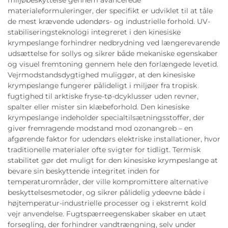
materialeformuleringer, der specifikt er udviklet til at tåle
de mest krævende udendørs- og industrielle forhold. UV-
stabiliseringsteknologi integreret i den kinesiske
krympeslange forhindrer nedbrydning ved længerevarende
udsættelse for sollys og sikrer både mekaniske egenskaber
og visuel fremtoning gennem hele den forlængede levetid.
Vejrmodstandsdygtighed muliggør, at den kinesiske
krympeslange fungerer pålideligt i miljøer fra tropisk
fugtighed til arktiske fryse-tø-dcyklusser uden revner,
spalter eller mister sin klæbeforhold. Den kinesiske
krympeslange indeholder specialtilsætningsstoffer, der
giver fremragende modstand mod ozonangreb – en
afgørende faktor for udendørs elektriske installationer, hvor
traditionelle materialer ofte svigter for tidligt. Termisk
stabilitet gør det muligt for den kinesiske krympeslange at
bevare sin beskyttende integritet inden for
temperaturområder, der ville kompromittere alternative
beskyttelsesmetoder, og sikrer pålidelig ydeevne både i
højtemperatur-industrielle processer og i ekstremt kold
vejr anvendelse. Fugtspærreegenskaber skaber en utæt
forsegling, der forhindrer vandtrængning, selv under