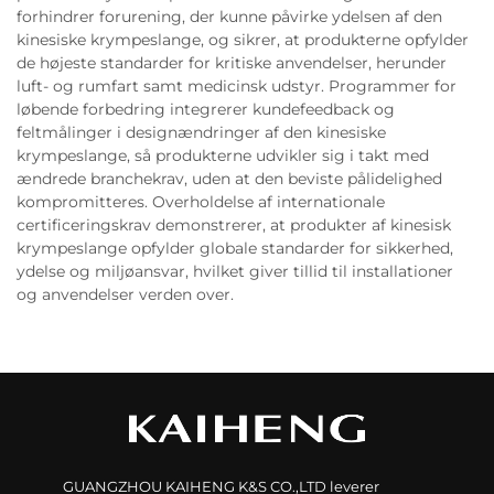
forhindrer forurening, der kunne påvirke ydelsen af den
kinesiske krympeslange, og sikrer, at produkterne opfylder
de højeste standarder for kritiske anvendelser, herunder
luft- og rumfart samt medicinsk udstyr. Programmer for
løbende forbedring integrerer kundefeedback og
feltmålinger i designændringer af den kinesiske
krympeslange, så produkterne udvikler sig i takt med
ændrede branchekrav, uden at den beviste pålidelighed
kompromitteres. Overholdelse af internationale
certificeringskrav demonstrerer, at produkter af kinesisk
krympeslange opfylder globale standarder for sikkerhed,
ydelse og miljøansvar, hvilket giver tillid til installationer
og anvendelser verden over.
GUANGZHOU KAIHENG K&S CO.,LTD leverer