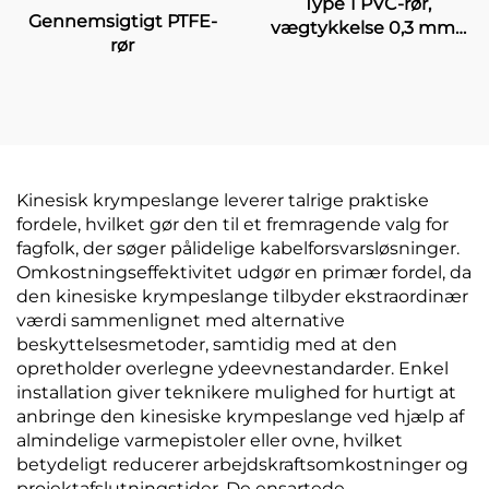
Type 1 PVC-rør,
Gennemsigtigt PTFE-
vægtykkelse 0,3 mm–
rør
2,0 mm, UL-godkendt,
elektrisk kabelkanal
Kinesisk krympeslange leverer talrige praktiske
fordele, hvilket gør den til et fremragende valg for
fagfolk, der søger pålidelige kabelforsvarsløsninger.
Omkostningseffektivitet udgør en primær fordel, da
den kinesiske krympeslange tilbyder ekstraordinær
værdi sammenlignet med alternative
beskyttelsesmetoder, samtidig med at den
opretholder overlegne ydeevnestandarder. Enkel
installation giver teknikere mulighed for hurtigt at
anbringe den kinesiske krympeslange ved hjælp af
almindelige varmepistoler eller ovne, hvilket
betydeligt reducerer arbejdskraftsomkostninger og
projektafslutningstider. De ensartede