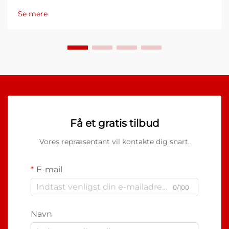
vedligeholdelse af infrastruktur står over for. Når vand
Se mere
trænger ind i ledningsforbindelser, forbindelsesbokse,
...
Få et gratis tilbud
Vores repræsentant vil kontakte dig snart.
E-mail
0/100
Navn