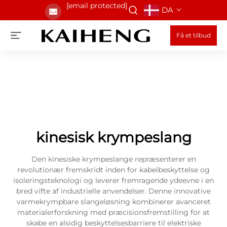
[email protected]
DA
Få et tilbud
kinesisk krympeslang
Den kinesiske krympeslange repræsenterer en
revolutionær fremskridt inden for kabelbeskyttelse og
isoleringsteknologi og leverer fremragende ydeevne i en
bred vifte af industrielle anvendelser. Denne innovative
varmekrympbare slangeløsning kombinerer avanceret
materialerforskning med præcisionsfremstilling for at
skabe en alsidig beskyttelsesbarriere til elektriske