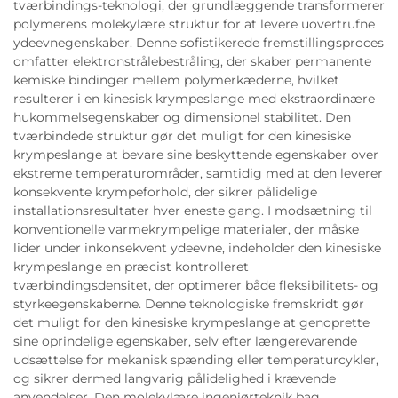
tværbindings-teknologi, der grundlæggende transformerer
polymerens molekylære struktur for at levere uovertrufne
ydeevnegenskaber. Denne sofistikerede fremstillingsproces
omfatter elektronstrålebestråling, der skaber permanente
kemiske bindinger mellem polymerkæderne, hvilket
resulterer i en kinesisk krympeslange med ekstraordinære
hukommelsegenskaber og dimensionel stabilitet. Den
tværbindede struktur gør det muligt for den kinesiske
krympeslange at bevare sine beskyttende egenskaber over
ekstreme temperaturområder, samtidig med at den leverer
konsekvente krympeforhold, der sikrer pålidelige
installationsresultater hver eneste gang. I modsætning til
konventionelle varmekrympelige materialer, der måske
lider under inkonsekvent ydeevne, indeholder den kinesiske
krympeslange en præcist kontrolleret
tværbindingsdensitet, der optimerer både fleksibilitets- og
styrkeegenskaberne. Denne teknologiske fremskridt gør
det muligt for den kinesiske krympeslange at genoprette
sine oprindelige egenskaber, selv efter længerevarende
udsættelse for mekanisk spænding eller temperaturcykler,
og sikrer dermed langvarig pålidelighed i krævende
anvendelser. Den molekylære ingeniørteknik bag