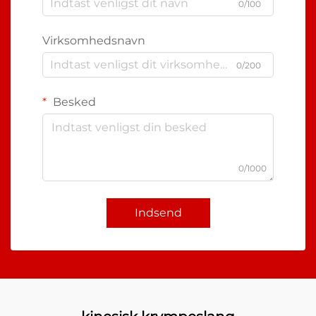
0/100
Virksomhedsnavn
0/200
Besked
0/1000
Indsend