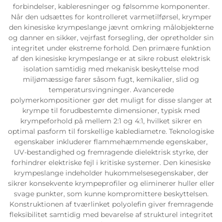
forbindelser, kableresninger og følsomme komponenter.
Når den udsættes for kontrolleret varmetilførsel, krymper
den kinesiske krympeslange jævnt omkring målobjekterne
og danner en sikker, vejrfast forsegling, der opretholder sin
integritet under ekstreme forhold. Den primære funktion
af den kinesiske krympeslange er at sikre robust elektrisk
isolation samtidig med mekanisk beskyttelse mod
miljømæssige farer såsom fugt, kemikalier, slid og
temperatursvingninger. Avancerede
polymerkompositioner gør det muligt for disse slanger at
krympe til forudbestemte dimensioner, typisk med
krympeforhold på mellem 2:1 og 4:1, hvilket sikrer en
optimal pasform til forskellige kablediametre. Teknologiske
egenskaber inkluderer flammehæmmende egenskaber,
UV-bestandighed og fremragende dielektrisk styrke, der
forhindrer elektriske fejl i kritiske systemer. Den kinesiske
krympeslange indeholder hukommelsesegenskaber, der
sikrer konsekvente krympeprofiler og eliminerer huller eller
svage punkter, som kunne kompromittere beskyttelsen.
Konstruktionen af tværlinket polyolefin giver fremragende
fleksibilitet samtidig med bevarelse af strukturel integritet