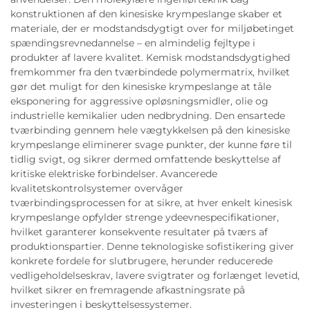
konstruktionen af den kinesiske krympeslange skaber et
materiale, der er modstandsdygtigt over for miljøbetinget
spændingsrevnedannelse – en almindelig fejltype i
produkter af lavere kvalitet. Kemisk modstandsdygtighed
fremkommer fra den tværbindede polymermatrix, hvilket
gør det muligt for den kinesiske krympeslange at tåle
eksponering for aggressive opløsningsmidler, olie og
industrielle kemikalier uden nedbrydning. Den ensartede
tværbinding gennem hele vægtykkelsen på den kinesiske
krympeslange eliminerer svage punkter, der kunne føre til
tidlig svigt, og sikrer dermed omfattende beskyttelse af
kritiske elektriske forbindelser. Avancerede
kvalitetskontrolsystemer overvåger
tværbindingsprocessen for at sikre, at hver enkelt kinesisk
krympeslange opfylder strenge ydeevnespecifikationer,
hvilket garanterer konsekvente resultater på tværs af
produktionspartier. Denne teknologiske sofistikering giver
konkrete fordele for slutbrugere, herunder reducerede
vedligeholdelseskrav, lavere svigtrater og forlænget levetid,
hvilket sikrer en fremragende afkastningsrate på
investeringen i beskyttelsessystemer.