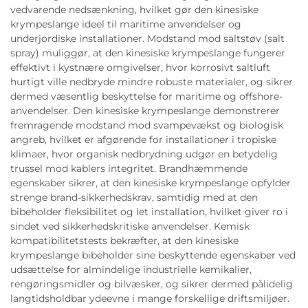
vedvarende nedsænkning, hvilket gør den kinesiske
krympeslange ideel til maritime anvendelser og
underjordiske installationer. Modstand mod saltstøv (salt
spray) muliggør, at den kinesiske krympeslange fungerer
effektivt i kystnære omgivelser, hvor korrosivt saltluft
hurtigt ville nedbryde mindre robuste materialer, og sikrer
dermed væsentlig beskyttelse for maritime og offshore-
anvendelser. Den kinesiske krympeslange demonstrerer
fremragende modstand mod svampevækst og biologisk
angreb, hvilket er afgørende for installationer i tropiske
klimaer, hvor organisk nedbrydning udgør en betydelig
trussel mod kablers integritet. Brandhæmmende
egenskaber sikrer, at den kinesiske krympeslange opfylder
strenge brand-sikkerhedskrav, samtidig med at den
bibeholder fleksibilitet og let installation, hvilket giver ro i
sindet ved sikkerhedskritiske anvendelser. Kemisk
kompatibilitetstests bekræfter, at den kinesiske
krympeslange bibeholder sine beskyttende egenskaber ved
udsættelse for almindelige industrielle kemikalier,
rengøringsmidler og bilvæsker, og sikrer dermed pålidelig
langtidsholdbar ydeevne i mange forskellige driftsmiljøer.