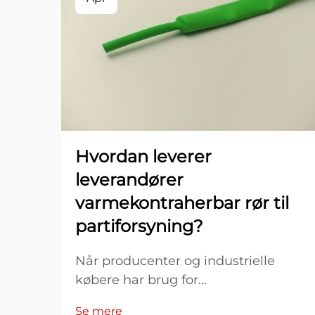
Hvordan leverer
leverandører
varmekontraherbar rør til
partiforsyning?
Når producenter og industrielle
købere har brug for
varmekontraherbare rør-løsninger til
Se mere