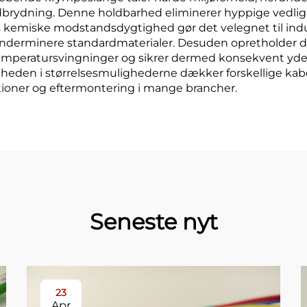
rydning. Denne holdbarhed eliminerer hyppige vedlige
emiske modstandsdygtighed gør det velegnet til industri
e underminere standardmaterialer. Desuden opretholde
eratursvingninger og sikrer dermed konsekvent ydeevne 
enheden i størrelsesmulighederne dækker forskellige k
lationer og eftermontering i mange brancher.
Seneste nyt
23
Apr