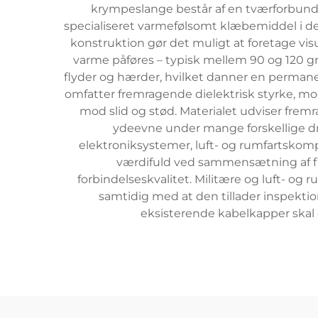
krympeslange består af en tværforbunde
specialiseret varmefølsomt klæbemiddel i de
konstruktion gør det muligt at foretage vi
varme påføres – typisk mellem 90 og 120 gr
flyder og hærder, hvilket danner en perma
omfatter fremragende dielektrisk styrke, m
mod slid og stød. Materialet udviser fremrag
ydeevne under mange forskellige dr
elektroniksystemer, luft- og rumfartsko
værdifuld ved sammensætning af fibe
forbindelseskvalitet. Militære og luft- og
samtidig med at den tillader inspektio
eksisterende kabelkapper skal 