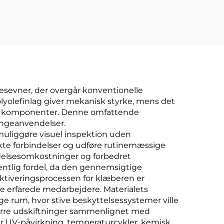
 med
l
sevner, der overgår konventionelle
lyolefinlag giver mekanisk styrke, mens det
somme komponenter. Denne omfattende
langeanvendelser.
muliggøre visuel inspektion uden
rekte forbindelser og udføre rutinemæssige
oldelsesomkostninger og forbedret
entlig fordel, da den gennemsigtige
tiveringsprocessen for klæberen er
re erfarede medarbejdere. Materialets
e rum, hvor stive beskyttelsessystemer ville
 færre udskiftninger sammenlignet med
r UV-påvirkning, temperaturcykler, kemisk