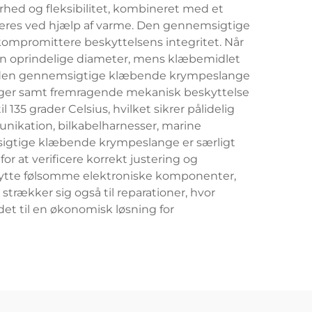
hed og fleksibilitet, kombineret med et
iveres ved hjælp af varme. Den gennemsigtige
kompromittere beskyttelsens integritet. Når
 sin oprindelige diameter, mens klæbemidlet
ed den gennemsigtige klæbende krympeslange
inger samt fremragende mekanisk beskyttelse
 135 grader Celsius, hvilket sikrer pålidelig
nikation, bilkabelharnesser, marine
sigtige klæbende krympeslange er særligt
r at verificere korrekt justering og
beskytte følsomme elektroniske komponenter,
trækker sig også til reparationer, hvor
et til en økonomisk løsning for