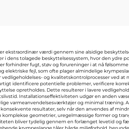
polyolefin-rør
klæbemidde
 ekstraordinær værdi gennem sine alsidige beskyttelse
er i dens tolagede beskyttelsessystem, hvor den ydre po
 der forhindrer fugt, støv og forureninger i at nå føl
 og elektriske fejl, som ofte plager almindelige krympes
edligeholdelses- og kvalitetskontrolprocesser ved at 
rtigt identificere potentielle problemer, verificere kor
yttelse opretholdes. Dette resulterer i lavere vedligeh
livstid. Installationseffektiviteten udgør en anden væs
ige varmeanvendelsesværktøjer og minimal træning. Ak
r konsekvente resultater, selv når den anvendes af mind
 om komplekse geometrier, uregelmæssige former og trang
iviteten bliver tydelig gennem en forlænget levetid og
ebende krympeslange tåler hårde miljøforhold, herunde