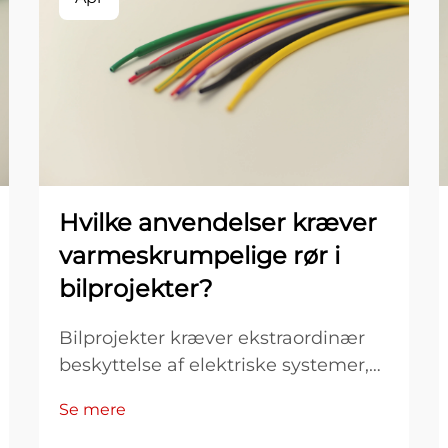
Hvilke anvendelser kræver
varmeskrumpelige rør i
bilprojekter?
Bilprojekter kræver ekstraordinær
beskyttelse af elektriske systemer,
kablestrenge og følsomme
Se mere
komponenter, der opererer under
ekstreme forhold. Varmeskrumpelig