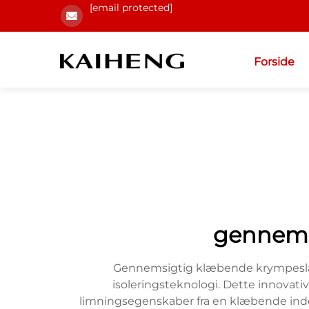
[email protected]
Forside
gennems
Gennemsigtig klæbende krympeslang
isoleringsteknologi. Dette innovat
limningsegenskaber fra en klæbende ind