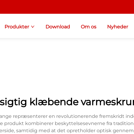
Produkter
Download
Om os
Nyheder
igtig klæbende varmeskr
e repræsenterer en revolutionerende fremskridt inden
ive produkt kombinerer beskyttelsesevnerne fra tradit
erside, samtidig med at det opretholder optisk genn