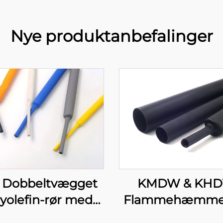
Nye produktanbefalinger
KMDW & KH
Dobbeltvægget
Flammehæmme
yolefin-rør med
mellem-/tykvæ
klæbemiddel