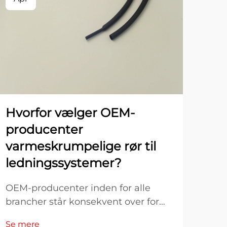
Hvorfor vælger OEM-
Hv
producenter
va
varmeskrumpelige rør til
ele
ledningssystemer?
in
OEM-producenter inden for alle
Var
brancher står konsekvent over for
revo
udfordringen med at beskytte
Se mere