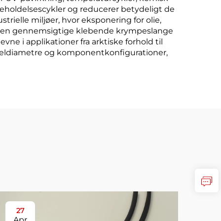
holdelsescykler og reducerer betydeligt de
elle miljøer, hvor eksponering for olie,
r den gennemsigtige klebende krympeslange
i applikationer fra arktiske forhold til
abeldiametre og komponentkonfigurationer,
27
3
Apr
Ap