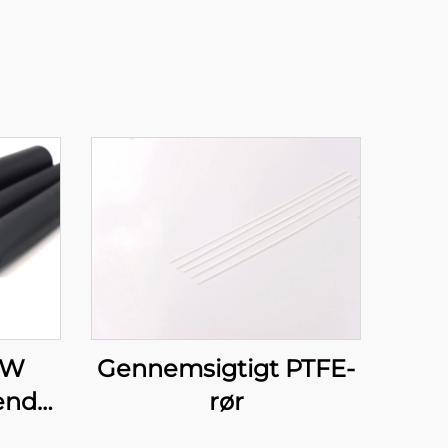
Gennemsigtigt PTFE-
DW
rør
nde
gget