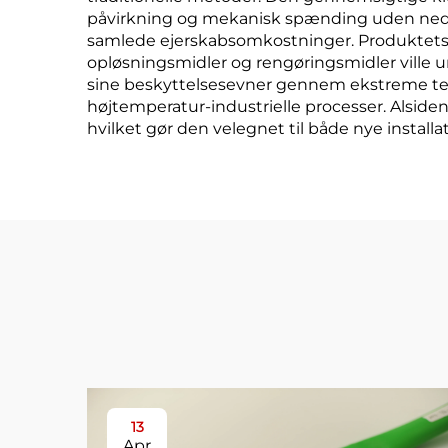
påvirkning og mekanisk spænding uden nedb
samlede ejerskabsomkostninger. Produktets k
opløsningsmidler og rengøringsmidler vill
sine beskyttelsesevner gennem ekstreme temp
højtemperatur-industrielle processer. Alsid
hvilket gør den velegnet til både nye instal
13
Apr