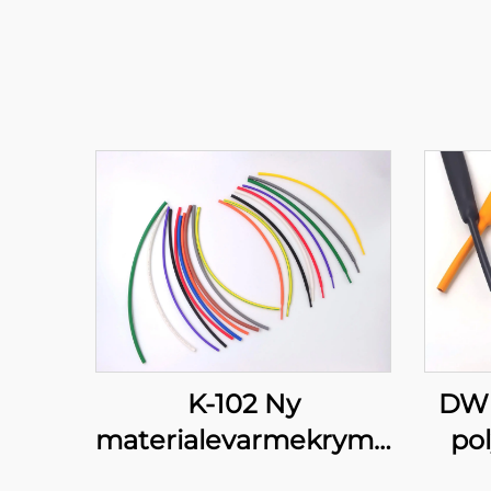
K-102 Ny
DW 
materialevarmekrympbar
pol
polyolefin-rør,