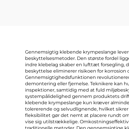
fleksibel
isoleringsbeskyttelse,
1–80 mm
Gennemsigtig klebende krympeslange leverer
beskyttelsesmetoder. Den største fordel ligg
indre klebelag skaber en lufttæt forsegling,
beskyttelse eliminerer risikoen for korrosion
Gennemsigtighedsfunktionen revolutionerer v
demontering eller fjernelse. Teknikere kan hu
inspektioner, samtidig med at fuld miljøbesk
systempålidelighed gennem produktets drifts
klebende krympeslange kun kræver almindel
tolererende og selvudlignende, hvilket sikre
fleksibilitet gør det nemt at placere rundt
vise sig utilstrækkelige. Omkostningseffekt
traditionelle metoder. Den gennemsigtige kl