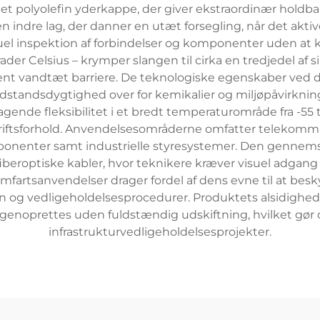
t polyolefin yderkappe, der giver ekstraordinær holdbar
n indre lag, der danner en utæt forsegling, når det akt
suel inspektion af forbindelser og komponenter uden at 
ader Celsius – krymper slangen til cirka en tredjedel af
nent vandtæt barriere. De teknologiske egenskaber v
odstandsdygtighed over for kemikalier og miljøpåvirkn
ende fleksibilitet i et bredt temperaturområde fra -55 til
iftsforhold. Anvendelsesområderne omfatter telekommu
mponenter samt industrielle styresystemer. Den gennem
roptiske kabler, hvor teknikere kræver visuel adgang fo
 rumfartsanvendelser drager fordel af dens evne til at 
n og vedligeholdelsesprocedurer. Produktets alsidighed s
genoprettes uden fuldstændig udskiftning, hvilket gør d
infrastrukturvedligeholdelsesprojekter.