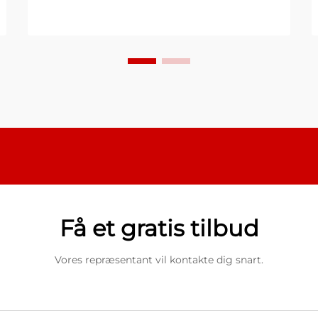
rørteknologi er blevet en
uundværlig løsning for
bilingeniører...
Få et gratis tilbud
Vores repræsentant vil kontakte dig snart.