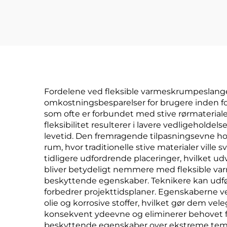
isol
Fordelene ved fleksible varmeskrumpeslanger 
omkostningsbesparelser for brugere inden fo
som ofte er forbundet med stive rørmaterialer
fleksibilitet resulterer i lavere vedligehold
levetid. Den fremragende tilpasningsevne ho
rum, hvor traditionelle stive materialer vill
tidligere udfordrende placeringer, hvilket 
bliver betydeligt nemmere med fleksible va
beskyttende egenskaber. Teknikere kan udfør
forbedrer projekttidsplaner. Egenskaberne 
olie og korrosive stoffer, hvilket gør dem ve
konsekvent ydeevne og eliminerer behovet fo
beskyttende egenskaber over ekstreme temper