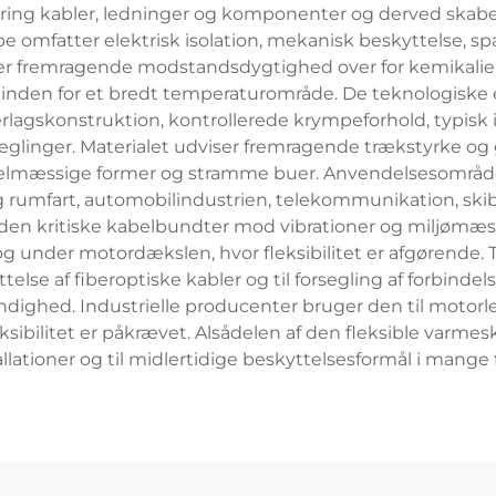
kring kabler, ledninger og komponenter og derved skab
e omfatter elektrisk isolation, mekanisk beskyttelse, s
fremragende modstandsdygtighed over for kemikalier,
 inden for et bredt temperaturområde. De teknologiske e
gskonstruktion, kontrollerede krympeforhold, typisk i om
seglinger. Materialet udviser fremragende trækstyrke
 uregelmæssige former og stramme buer. Anvendelsesområ
rumfart, automobilindustrien, telekommunikation, skibsfa
den kritiske kabelbundter mod vibrationer og miljømæssig
og under motordækslen, hvor fleksibilitet er afgørende
lse af fiberoptiske kabler og til forsegling af forbindels
dighed. Industrielle producenter bruger den til motorle
ksibilitet er påkrævet. Alsådelen af den fleksible varm
ationer og til midlertidige beskyttelsesformål i mange f