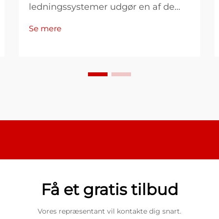
ledningssystemer udgør en af de
mest vedvarende og kostbare
Se mere
udfordringer, som industrielle
faciliteter, byggeprojekter og teams
til vedligeholdelse af infrastruktur
står over for. Når vand trænger ind i
ledningsforbindelser,
forbindelsesbokse, ...
Få et gratis tilbud
Vores repræsentant vil kontakte dig snart.