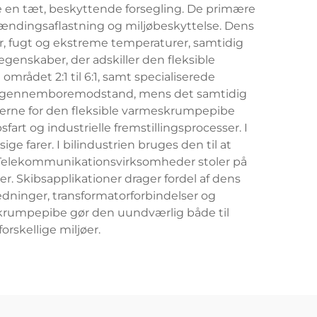
e en tæt, beskyttende forsegling. De primære
pændingsaflastning og miljøbeskyttelse. Dens
 fugt og ekstreme temperaturer, samtidig
genskaber, der adskiller den fleksible
rådet 2:1 til 6:1, samt specialiserede
 og gennemboremodstand, mens det samtidig
derne for den fleksible varmeskrumpepibe
rt og industrielle fremstillingsprocesser. I
e farer. I bilindustrien bruges den til at
. Telekommunikationsvirksomheder stoler på
er. Skibsapplikationer drager fordel af dens
dninger, transformatorforbindelser og
eskrumpepibe gør den uundværlig både til
orskellige miljøer.