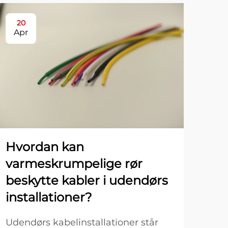
20
3
Apr
Ap
Hvordan kan
Hv
varmeskrumpelige rør
va
beskytte kabler i udendørs
ele
installationer?
in
Udendørs kabelinstallationer står