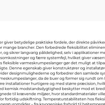
fleksibel
polyolefin-rør
eringsbeskyttelse,
klæbemidde
1–80 mm
giver betydelige praktiske fordele, der direkte påvirker
r mange brancher. Den forbedrede fleksibilitet elimine
, og sikrer langvarig pålidelighed, selv i applikationer
elsesomkostninger og færre systemfejl, hvilket giver væs
s fleksible varmeskrumpeslanger gør det muligt at tilp
e svigte. Denne egenskab giver konstruktører og installa
udvider designmulighederne og forbedrer den samlede sy
rmeskrumpeslanger, da de buer og former sig rundt om
e installationer hurtigere og med større præcision, hvi
ved kemisk modstandsdygtighed beskytter mod et bredt 
legnede til krævende miljøer, hvor standardmaterialer vi
r fortidig udskiftning. Temperaturstabiliteten hos fle
aturområder – fra kryogeniske forhold til højtemperatu