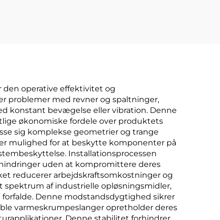
 med
l
 den operative effektivitet og
rer problemer med revner og spaltninger,
 med konstant bevægelse eller vibration. Denne
entlige økonomiske fordele over produktets
asse sig komplekse geometrier og trange
tører mulighed for at beskytte komponenter på
stembeskyttelse. Installationsprocessen
 hindringer uden at kompromittere deres
lket reducerer arbejdskraftsomkostninger og
spektrum af industrielle opløsningsmidler,
lle forfalde. Denne modstandsdygtighed sikrer
ksible varmeskrumpeslanger opretholder deres
rapplikationer. Denne stabilitet forhindrer