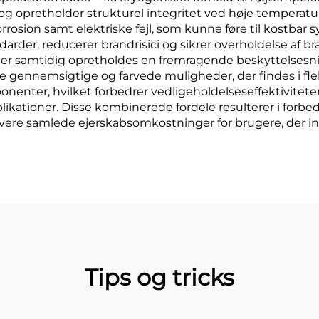
g opretholder strukturel integritet ved høje temperature
korrosion samt elektriske fejl, som kunne føre til ko
rder, reducerer brandrisici og sikrer overholdelse af 
 samtidig opretholdes en fremragende beskyttelsesnive
 De gennemsigtige og farvede muligheder, der findes i 
ponenter, hvilket forbedrer vedligeholdelseseffektivite
pplikationer. Disse kombinerede fordele resulterer i for
avere samlede ejerskabsomkostninger for brugere, der inv
Tips og tricks