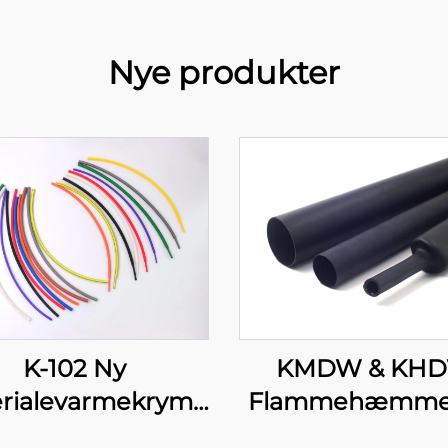
Nye produkter
K-102 Ny
KMDW & KH
rialevarmekrympbar
Flammehæmme
polyolefin-rør,
mellem-/tykvæ