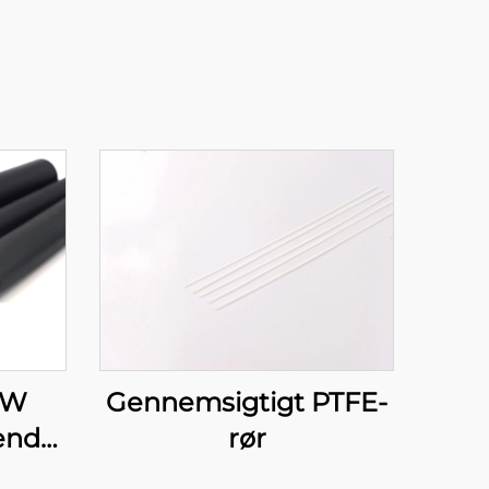
Gennemsigtigt PTFE-
DW
rør
nde
gget