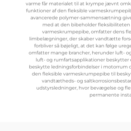
varme får materialet til at krympe jævnt om
funktioner af den fleksible varmeskrumpepib
avancerede polymer-sammensætning giver 
med at den bibeholder fleksibiliteten
varmeskrumpepibe, omfatter dens flerla
limbelægninger, der skaber vandtætte for
forbliver så bøjeligt, at det kan følge
omfatter mange brancher, herunder luft- og 
luft- og rumfartsapplikationer beskytter 
beskytte ledningsforbindelser i motorrum 
den fleksible varmeskrumpepibe til beskytte
vandtætheds- og saltkorrosionsbestan
udstyrsledninger, hvor bevægelse og fle
permanente install