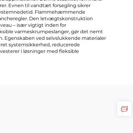
r. Evnen til vandtæt forsegling sikrer
stbar systemnedetid. Flammehæmmende
brancheregler. Den letvægtskonstruktion
au – især vigtigt inden for
fleksible varmeskrumpeslanger, gør det nemt
ten. Egenskaben ved selvslukkende materialer
bedret systemsikkerhed, reducerede
esterer i løsninger med fleksible