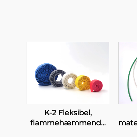
K-2 Fleksibel,
flammehæmmende
mate
polyolefin-rør