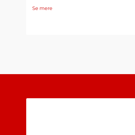
forbindelser skal opretholde
Se mere
pålidelighed under ekstreme
forhold. Beskyttelsen af kabler,
ledninger og forbindelser bliver
kritisk, når udstyret udsættes for
fugt, temperatur...