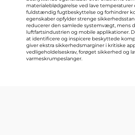
materialeblødgørelse ved lave temperaturer o
fuldstændig fugtbeskyttelse og forhindrer 
egenskaber opfylder strenge sikkerhedsstanda
reducerer den samlede systemvægt, mens der
luftfartsindustrien og mobile applikationer.
at identificere og inspicere beskyttede kom
giver ekstra sikkerhedsmarginer i kritiske a
vedligeholdelseskrav, forøget sikkerhed og l
varmeskrumpeslanger.