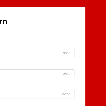
rn
0/100
0/100
0/200