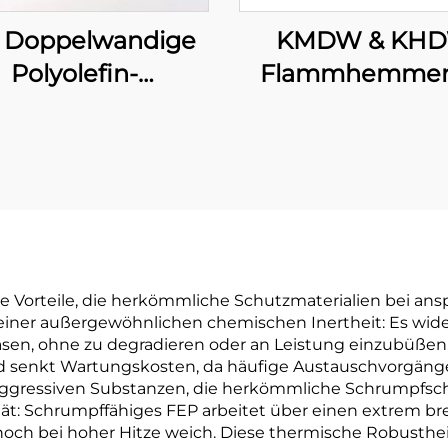
KMDW & KH
Doppelwandige
Flammhemme
Polyolefin-
mittelschwere/s
lauchleitung mit
Polyolefin-
Klebeschicht
Schlauchleitung
Klebeschich
 Vorteile, die herkömmliche Schutzmaterialien bei an
n seiner außergewöhnlichen chemischen Inertheit: Es wide
sen, ohne zu degradieren oder an Leistung einzubüßen
nd senkt Wartungskosten, da häufige Austauschvorgänge 
aggressiven Substanzen, die herkömmliche Schrumpfsch
ität: Schrumpffähiges FEP arbeitet über einen extrem b
e noch bei hoher Hitze weich. Diese thermische Robust