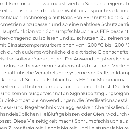
it komfortablen, wärmeaktivierten Schrumpfeigenschaft
eit und ist daher die ideale Wahl für anspruchsvolle i
schlauch-Technologie auf Basis von FEP nutzt kontrolli
rien anzupassen und so eine nahtlose Schutzbarriere 
auptfunktion von Schrumpfschlauch aus FEP besteht d
vorragend zu isolieren und zu schützen. Zu seinen t
 mit Einsatztemperaturbereichen von −200 °C bis +200 °
 sich durch außergewöhnliche dielektrische Eigenschafte
ische Isolieranforderungen. Die Anwendungsbereiche 
lindustrie, Telekommunikationsinfrastrukturen, Medizi
terial kritische Verkabelungssysteme vor Kraftstoffdä
tor setzt Schrumpfschlauch aus FEP für Motorraumanw
eiten und hohen Temperaturen erforderlich ist. Die Tel
te und seinen ausgezeichneten Signalübertragungseigens
r biokompatible Anwendungen, die Sterilisationsbestän
 Mess- und Regeltechnik vor aggressiven Chemikalien.
t handelsüblichen Heißluftgebläsen oder Ofen, wodurch
passt. Diese Vielseitigkeit macht Schrumpfschlauch au
n Zuverlässigkeit, Langlebigkeit und Leistungsfähigkei