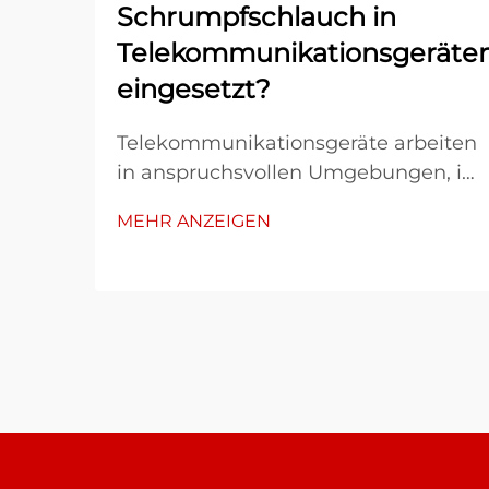
Schrumpfschlauch in
Telekommunikationsgeräte
eingesetzt?
Telekommunikationsgeräte arbeiten
in anspruchsvollen Umgebungen, in
denen elektrische Verbindungen
MEHR ANZEIGEN
auch unter extremen Bedingungen
zuverlässig funktionieren müssen.
Der Schutz von Kabeln, Leitungen
und Anschlüssen gewinnt
besondere Bedeutung, wenn die
Geräte Feuchtigkeit,
Temperaturschwankungen,
mechanischer Belastung und
chemischen Einflüssen ausgesetzt