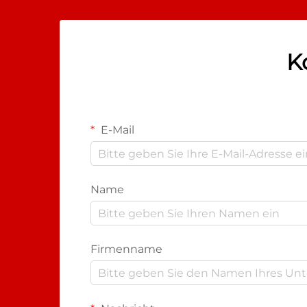
sind...
K
E-Mail
Name
Firmenname