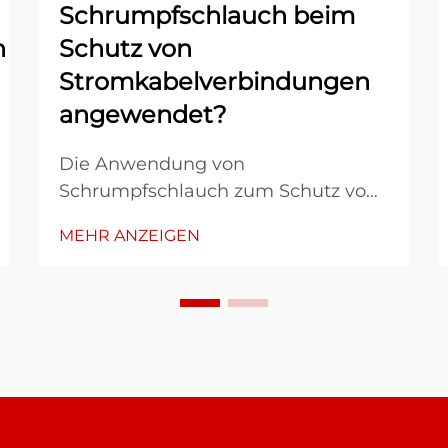
Schrumpfschlauch beim
n
Schutz von
Stromkabelverbindungen
angewendet?
Die Anwendung von
Schrumpfschlauch zum Schutz von
Stromkabelverbindungen stellt
MEHR ANZEIGEN
einen entscheidenden Prozess dar,
der die langfristige Zuverlässigkeit
und Sicherheit elektrischer Systeme
gewährleistet. Bei dieser speziellen
Schutzmethode werden thermisch
aktivierbare Polymerhülsen ...