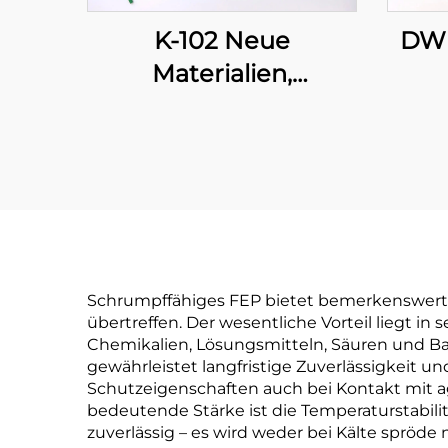
K-102 Neue
DW 
Materialien,
wärmeschrumpfbare,
Sch
flexible Polyolefin-
Schlauchleitung zur
Isolations- und
Schutzabdichtung, 1–
80 mm
Schrumpffähiges FEP bietet bemerkenswerte
übertreffen. Der wesentliche Vorteil liegt i
Chemikalien, Lösungsmitteln, Säuren und Ba
gewährleistet langfristige Zuverlässigkeit u
Schutzeigenschaften auch bei Kontakt mit 
bedeutende Stärke ist die Temperaturstabil
zuverlässig – es wird weder bei Kälte spröd