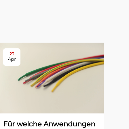
23
2
Apr
Ap
Für welche Anwendungen
Wi