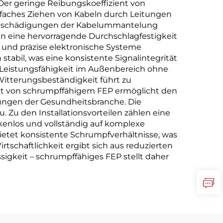
r geringe Reibungskoeffizient von
einfaches Ziehen von Kabeln durch Leitungen
 Beschädigungen der Kabelummantelung
hlen eine hervorragende Durchschlagfestigkeit
 und präzise elektronische Systeme
tabil, was eine konsistente Signalintegrität
ge Leistungsfähigkeit im Außenbereich ohne
Witterungsbeständigkeit führt zu
tät von schrumpffähigem FEP ermöglicht den
ungen der Gesundheitsbranche. Die
. Zu den Installationsvorteilen zählen eine
kenlos und vollständig auf komplexe
etet konsistente Schrumpfverhältnisse, was
tschaftlichkeit ergibt sich aus reduzierten
gkeit – schrumpffähiges FEP stellt daher