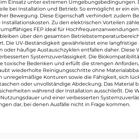
im Einsatz unter extremen Umgebungsbedingungen. De
le bei Installation und Betrieb: So ermöglicht er ein 
ischer Bewegung. Diese Eigenschaft verhindert zudem
e Installationskosten. Zu den elektrischen Vorteilen zä
chrumpffähiges FEP ideal für Hochfrequenzanwendungen
 bleiben über den gesamten Betriebstemperaturbereich s
dert. Die UV-Beständigkeit gewährleistet eine langfristi
 oder häufige Austauschzyklen entfallen daher. Diese 
erbesserten Systemzuverlässigkeit. Die Biokompatibili
 toxische Bedenken und erfüllt die strengen Anforder
rlaubt wiederholte Reinigungsschritte ohne Materialabbau
unregelmäßige Konturen sowie die Fähigkeit, sich lüc
schen oder unvollständige Abdeckung. Das Material bi
cherheiten während der Installation ausschließt. Die Wir
Nutzungsdauer und einer verbesserten Systemzuverlässi
ungen dar, bei denen Ausfälle nicht in Frage kommen.