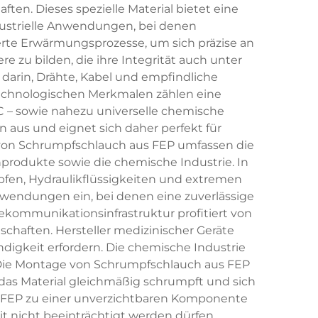
en. Dieses spezielle Material bietet eine
ndustrielle Anwendungen, bei denen
erte Erwärmungsprozesse, um sich präzise an
zu bilden, die ihre Integrität auch unter
arin, Drähte, Kabel und empfindliche
echnologischen Merkmalen zählen eine
C – sowie nahezu universelle chemische
n aus und eignet sich daher perfekt für
von Schrumpfschlauch aus FEP umfassen die
nprodukte sowie die chemische Industrie. In
mpfen, Hydraulikflüssigkeiten und extremen
endungen ein, bei denen eine zuverlässige
ekommunikationsinfrastruktur profitiert von
chaften. Hersteller medizinischer Geräte
digkeit erfordern. Die chemische Industrie
 Die Montage von Schrumpfschlauch aus FEP
 das Material gleichmäßig schrumpft und sich
s FEP zu einer unverzichtbaren Komponente
t nicht beeinträchtigt werden dürfen.