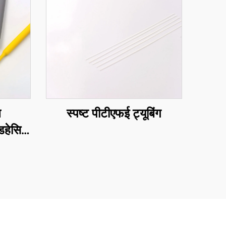
स्पष्ट पीटीएफई ट्यूबिंग
ल
डहेसिव