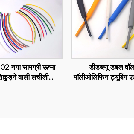
102 नया सामग्री ऊष्मा
डीडब्ल्यू डबल वॉ
िकुड़ने वाली लचीली
पॉलीओलिफिन ट्यूबिंग ए
लिफिन ट्यूबिंग, लचीली
के साथ
त रोधन सुरक्षा, 1-80 मिमी