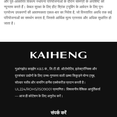
और पूर्व-आकारित विकल्प स्थापना परियोजनाओं के दौरान सामग्री के अपशिष्ट को
न्यूनतम करते हैं। केबल सुरक्षा के लिए हीट श्रिंक ट्यूबिंग के आवेदन के लिए पुनः
प्रयोज्य उपकरणों की आवश्यकता एकल-बार का निवेश है, जो विस्तारित अवधि तक कई
परियोजनाओं का समर्थन करता है, जिससे आर्थिक मूल्य प्रस्ताव और अधिक सुधारित हो
जाता है।
गुआंगझोउ काइहेंग K&S कं., लि.टी.डी. ऑटोमोटिव, इलेक्ट्रॉनिक्स और
दूरसंचार उद्योगों के लिए उच्च-गुणवत्ता वाली ऊष्मा सिकुड़ने योग्य ट्यूब,
सोल्डर स्लीव और वायरिंग हार्नेस एक्सेसरीज़ प्रदान करती है।
UL224/ROHS/ISO9001 प्रमाणित। विश्वसनीय वैश्विक आपूर्तिकर्ता
— आज ही कोटेशन के लिए अनुरोध करें।
संपर्क करें