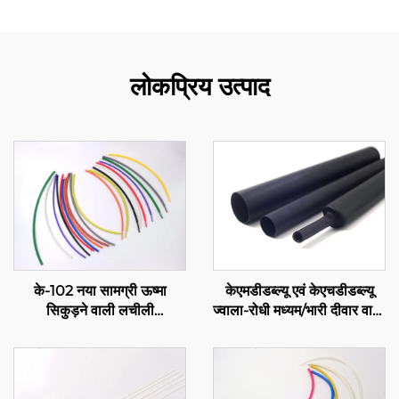
लोकप्रिय उत्पाद
के-102 नया सामग्री ऊष्मा
केएमडीडब्ल्यू एवं केएचडीडब्ल्यू
सिकुड़ने वाली लचीली
ज्वाला-रोधी मध्यम/भारी दीवार वाली
पॉलीओलिफिन ट्यूबिंग, लचीली
पॉलीओलिफिन ट्यूबिंग एडहेसिव के
विद्युत रोधन सुरक्षा, 1-80 मिमी
साथ