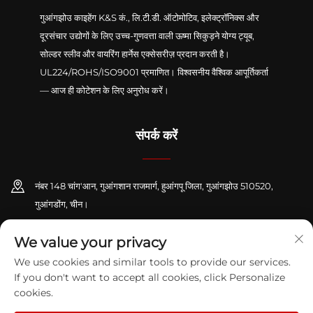
गुआंगझोउ काइहेंग K&S कं., लि.टी.डी. ऑटोमोटिव, इलेक्ट्रॉनिक्स और
दूरसंचार उद्योगों के लिए उच्च-गुणवत्ता वाली ऊष्मा सिकुड़ने योग्य ट्यूब,
सोल्डर स्लीव और वायरिंग हार्नेस एक्सेसरीज़ प्रदान करती है।
UL224/ROHS/ISO9001 प्रमाणित। विश्वसनीय वैश्विक आपूर्तिकर्ता
— आज ही कोटेशन के लिए अनुरोध करें।
संपर्क करें
नंबर 148 चांग'आन, गुआंगशान राजमार्ग, हुआंगपू जिला, गुआंगझोउ 510520,
गुआंगडोंग, चीन।
+86-13416189912
We value your privacy
We use cookies and similar tools to provide our services.
[email protected]
If you don't want to accept all cookies, click Personalize
cookies.