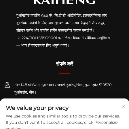
गुआंगझोउ काइहेंग K&S कं., लि.टी.डी. ऑटोमोटिव, इलेक्ट्रॉनिक्स और
दूरसंचार उद्योगों के लिए उच्च-गुणवत्ता वाली ऊष्मा सिकुड़ने योग्य ट्यूब,
सोल्डर स्लीव और वायरिंग हार्नेस एक्सेसरीज़ प्रदान करती है।
UL224/ROHS/ISO9001 प्रमाणित। विश्वसनीय वैश्विक आपूर्तिकर्ता
— आज ही कोटेशन के लिए अनुरोध करें।
संपर्क करें
नंबर 148 चांग'आन, गुआंगशान राजमार्ग, हुआंगपू जिला, गुआंगझोउ 510520,
गुआंगडोंग, चीन।
+86-13416189912
We value your privacy
We use cookies and similar tools to provide our services.
[email protected]
If you don't want to accept all cookies, click Personalize
cookies.