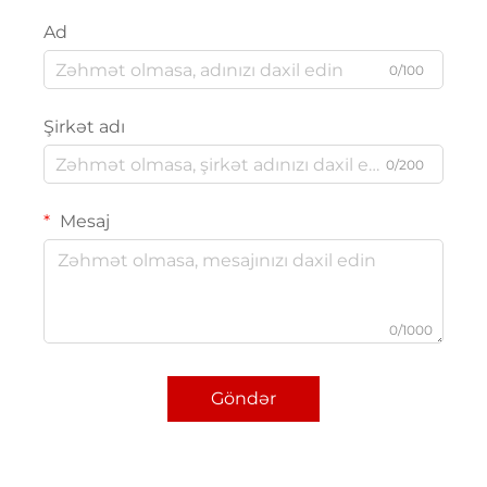
Ad
0/100
Şirkət adı
0/200
Mesaj
0/1000
Göndər