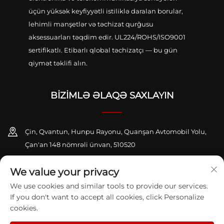
üçün yüksək keyfiyyətli istiliklə daralan borular,
lehimli manşetlər və təchizat qurğusu
aksessuarları təqdim edir. UL224/ROHS/ISO9001
sertifikatlı. Etibarlı qlobal təchizatçı — bu gün
qiymət təklifi alın.
BIZIMLƏ ƏLAQƏ SAXLAYIN
Çin, Qvantun, Hunpu Rayonu, Quanşan Avtomobil Yolu,
Çan'an 148 nömrəli ünvan, 510520
+86-13416189912
We value your privacy
We use cookies and similar tools to provide our services.
[email protected]
If you don't want to accept all cookies, click Personalize
cookies.
Copyright © 2026 GUANGZHOU KAIHENG K&S CO.,LTD. Bütün