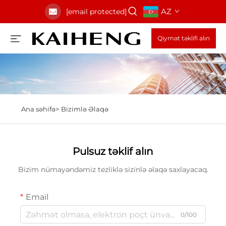
AZ
[email protected]
Qiymət təklifi alın
Ana səhifə>
Bizimlə Əlaqə
Pulsuz təklif alın
Bizim nümayəndəmiz tezliklə sizinlə əlaqə saxlayacaq.
Email
0/100