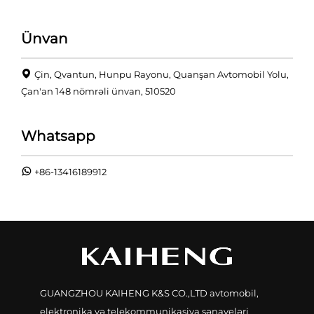
Ünvan
Çin, Qvantun, Hunpu Rayonu, Quanşan Avtomobil Yolu,
Çan'an 148 nömrəli ünvan, 510520
Whatsapp
+86-13416189912
GUANGZHOU KAIHENG K&S CO.,LTD avtomobil,
elektronika və telekommunikasiya sənayeləri