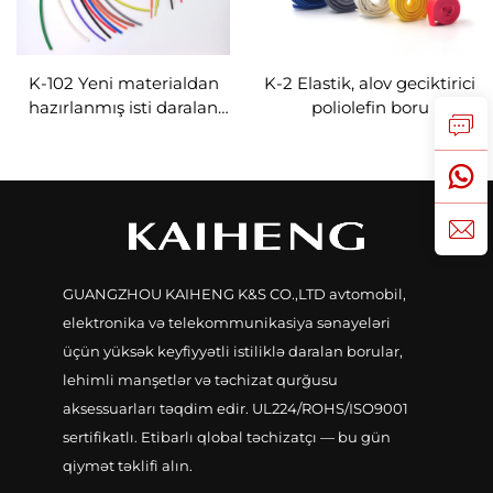
K-102 Yeni materialdan
K-2 Elastik, alov geciktirici
hazırlanmış isti daralan
poliolefin boru
poliolefin boru, elastik
izolyasiya qorunması, 1–
80 mm
GUANGZHOU KAIHENG K&S CO.,LTD avtomobil,
elektronika və telekommunikasiya sənayeləri
üçün yüksək keyfiyyətli istiliklə daralan borular,
lehimli manşetlər və təchizat qurğusu
aksessuarları təqdim edir. UL224/ROHS/ISO9001
sertifikatlı. Etibarlı qlobal təchizatçı — bu gün
qiymət təklifi alın.