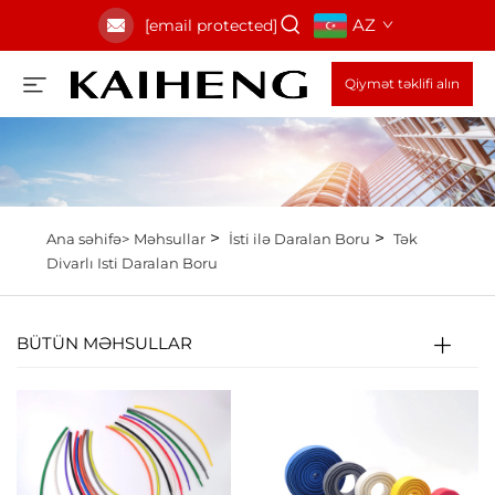
AZ
[email protected]
Qiymət təklifi alın
>
>
Ana səhifə>
Məhsullar
İsti ilə Daralan Boru
Tək
Divarlı Isti Daralan Boru
BÜTÜN MƏHSULLAR