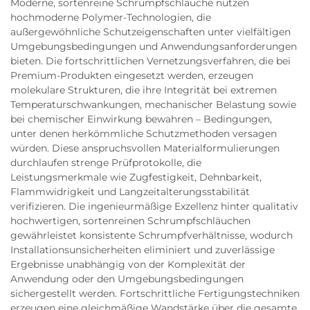
Moderne, sortenreine Schrumpfschläuche nutzen
hochmoderne Polymer-Technologien, die
außergewöhnliche Schutzeigenschaften unter vielfältigen
Umgebungsbedingungen und Anwendungsanforderungen
bieten. Die fortschrittlichen Vernetzungsverfahren, die bei
Premium-Produkten eingesetzt werden, erzeugen
molekulare Strukturen, die ihre Integrität bei extremen
Temperaturschwankungen, mechanischer Belastung sowie
bei chemischer Einwirkung bewahren – Bedingungen,
unter denen herkömmliche Schutzmethoden versagen
würden. Diese anspruchsvollen Materialformulierungen
durchlaufen strenge Prüfprotokolle, die
Leistungsmerkmale wie Zugfestigkeit, Dehnbarkeit,
Flammwidrigkeit und Langzeitalterungsstabilität
verifizieren. Die ingenieurmäßige Exzellenz hinter qualitativ
hochwertigen, sortenreinen Schrumpfschläuchen
gewährleistet konsistente Schrumpfverhältnisse, wodurch
Installationsunsicherheiten eliminiert und zuverlässige
Ergebnisse unabhängig von der Komplexität der
Anwendung oder den Umgebungsbedingungen
sichergestellt werden. Fortschrittliche Fertigungstechniken
erzeugen eine gleichmäßige Wandstärke über die gesamte