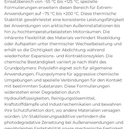
Einsatzbereich von −55 °C bis +125 °C; spezielle
Formulierungen erweitern diesen Bereich für Extrem-
Anwendungen auf −75 °C bis +200 °C. Diese thermische
Stabilität gewährleistet eine konsistente Leistungsfähigkeit
bei Anwendungen von arktischen Außeninstallationen bis
hin zu hochtemperaturbelasteten Motorräumen. Die
inhärente Flexibilität des Materials verhindert Rissbildung
oder Aufspalten unter thermischer Wechselbelastung und
erhält so die Dichtigkeit der Abdichtung während
wiederholter Expansions- und Kontraktionszyklen. Die
chemische Beständigkeit variiert je nach Wahl des
Grundpolymers: Polyolefin eignet sich für allgemeine
Anwendungen, Fluorpolymere für aggressive chemische
Umgebungen und spezielle Verbindungen für den Kontakt
mit bestimmten Substanzen. Diese Formulierungen
widerstehen einer Degradation durch
Hydraulikflüssigkeiten, Reinigungslösemittel,
Kraftstoffdämpfe und Industriechemikalien und bewahren
ihre Schutzfunktion dort, wo andere Materialien versagen
würden. UV-Stabilisierungsadditive verhindern die
photodegradative Zersetzung bei Außenanwendungen und
gewährleisten Farbstabilität sowie mechanische Festigkeit