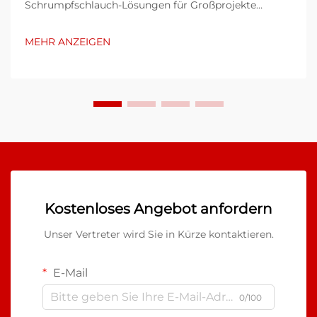
Schrumpfschlauch-Lösungen für Großprojekte
benötigen, wird das Verständnis des Lieferprozesses
des Anbieters entscheidend für den Projekterfolg. Die
MEHR ANZEIGEN
Komplexität der Bereitstellung von Großbestellungen
umfasst mehrere ...
Kostenloses Angebot anfordern
Unser Vertreter wird Sie in Kürze kontaktieren.
E-Mail
0/100