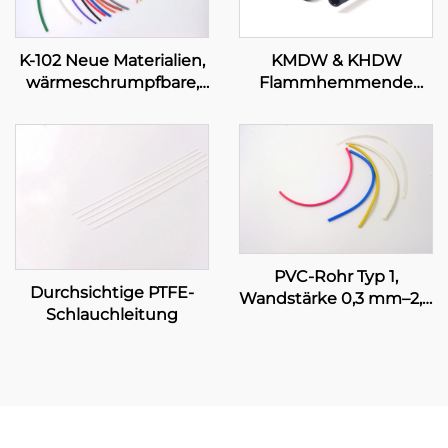
K-102 Neue Materialien,
KMDW & KHDW
wärmeschrumpfbare,
Flammhemmende
flexible Polyolefin-
mittelschwere/schwere
Schlauchleitung zur
Polyolefin-
Isolations- und
Schlauchleitung mit
Schutzabdichtung, 1–80
Klebeschicht
mm
PVC-Rohr Typ 1,
Durchsichtige PTFE-
Wandstärke 0,3 mm–2,0
Schlauchleitung
mm, UL-zertifiziert,
elektrische
Leitungsanlage