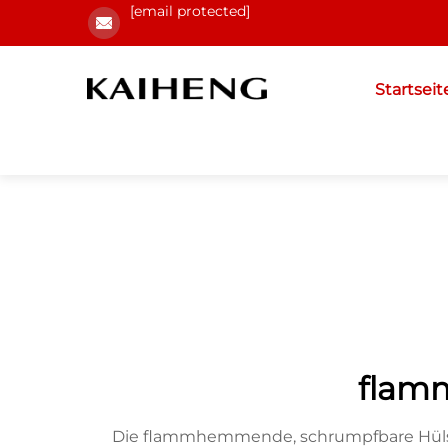
[email protected]
Startseit
flam
Die flammhemmende, schrumpfbare Hülse 