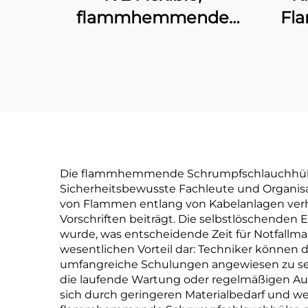
flammhemmende
Fl
Polyolefin-
mitt
Schlauchleitung
Sch
Die flammhemmende Schrumpfschlauchhülse bie
Sicherheitsbewusste Fachleute und Organisa
von Flammen entlang von Kabelanlagen verhi
Vorschriften beiträgt. Die selbstlöschenden
wurde, was entscheidende Zeit für Notfallm
wesentlichen Vorteil dar: Techniker könne
umfangreiche Schulungen angewiesen zu sei
die laufende Wartung oder regelmäßigen Aust
sich durch geringeren Materialbedarf und 