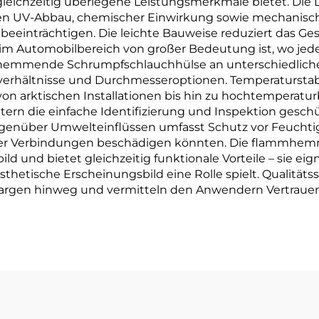
hzeitig überlegene Leistungsmerkmale bietet. Die La
lsen UV-Abbau, chemischer Einwirkung sowie mechanisch
beeinträchtigen. Die leichte Bauweise reduziert das 
m Automobilbereich von großer Bedeutung ist, wo jede
lammhemmende Schrumpfschlauchhülse an unterschiedlic
rhältnisse und Durchmesseroptionen. Temperaturstabili
arktischen Installationen bis hin zu hochtemperatur
htern die einfache Identifizierung und Inspektion gesc
genüber Umwelteinflüssen umfasst Schutz vor Feuchtig
der Verbindungen beschädigen könnten. Die flammhem
ild und bietet gleichzeitig funktionale Vorteile – sie ei
thetische Erscheinungsbild eine Rolle spielt. Qualität
rgen hinweg und vermitteln den Anwendern Vertrauen i