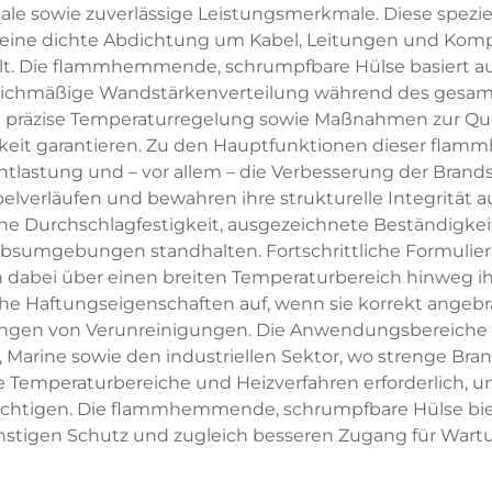
e sowie zuverlässige Leistungsmerkmale. Diese speziel
eine dichte Abdichtung um Kabel, Leitungen und Kompo
. Die flammhemmende, schrumpfbare Hülse basiert auf f
eichmäßige Wandstärkenverteilung während des gesamten
 präzise Temperaturregelung sowie Maßnahmen zur Quali
arkeit garantieren. Zu den Hauptfunktionen dieser fl
ntlastung und – vor allem – die Verbesserung der Brand
lverläufen und bewahren ihre strukturelle Integrität 
e Durchschlagfestigkeit, ausgezeichnete Beständigke
ebsumgebungen standhalten. Fortschrittliche Formulieru
dabei über einen breiten Temperaturbereich hinweg ih
 Haftungseigenschaften auf, wenn sie korrekt angebrac
ringen von Verunreinigungen. Die Anwendungsbereiche u
 Marine sowie den industriellen Sektor, wo strenge Bra
te Temperaturbereiche und Heizverfahren erforderlich, 
rächtigen. Die flammhemmende, schrumpfbare Hülse bie
tigen Schutz und zugleich besseren Zugang für Wart