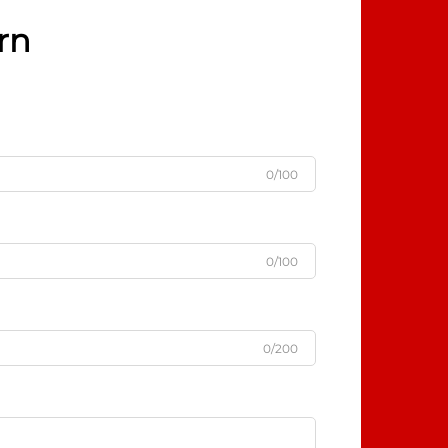
rn
0/100
0/100
0/200