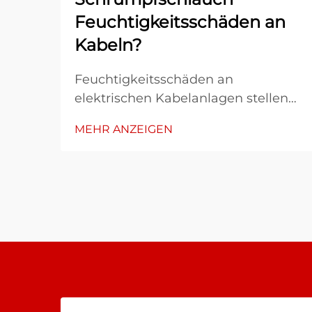
Feuchtigkeitsschäden an
Kabeln?
Feuchtigkeitsschäden an
elektrischen Kabelanlagen stellen
eine der hartnäckigsten und
MEHR ANZEIGEN
kostspieligsten Herausforderungen
dar, mit denen sich
Industrieanlagen, Bauprojekte und
Teams für die Instandhaltung von
Infrastruktur konfrontiert sehen.
Dringt Wasser in
Kabelverbindungen oder
Anschlussstellen ein, so kann dies
zu Korrosion, Kurzschlüssen,
Isolationsausfällen und letztlich zum