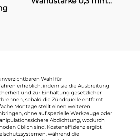
Wandstärke 0,3 mm–
ng
2,0 mm, UL-zertifiziert,
elektrische
Leitungsanlage
unverzichtbaren Wahl für
ahren erheblich, indem sie die Ausbreitung
herheit und zur Einhaltung gesetzlicher
rbrennen, sobald die Zündquelle entfernt
ache Montage stellt einen weiteren
bringen, ohne auf spezielle Werkzeuge oder
anipulationssichere Abdichtung, wodurch
oden üblich sind. Kosteneffizienz ergibt
belschutzsystemen, während die