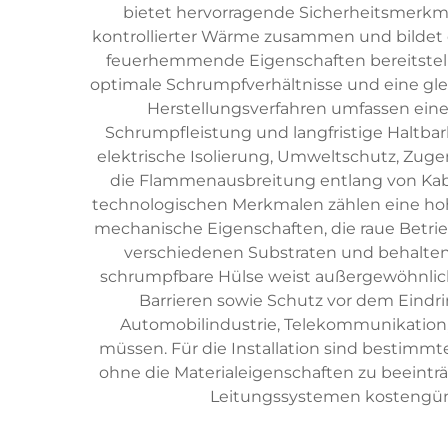
bietet hervorragende Sicherheitsmerkmal
kontrollierter Wärme zusammen und bildet 
feuerhemmende Eigenschaften bereitstellt
optimale Schrumpfverhältnisse und eine gl
Herstellungsverfahren umfassen eine
Schrumpfleistung und langfristige Haltb
elektrische Isolierung, Umweltschutz, Zuge
die Flammenausbreitung entlang von Kabe
technologischen Merkmalen zählen eine hoh
mechanische Eigenschaften, die raue Betri
verschiedenen Substraten und behalten 
schrumpfbare Hülse weist außergewöhnliche
Barrieren sowie Schutz vor dem Eind
Automobilindustrie, Telekommunikation,
müssen. Für die Installation sind bestimm
ohne die Materialeigenschaften zu beeint
Leitungssystemen kostengüns