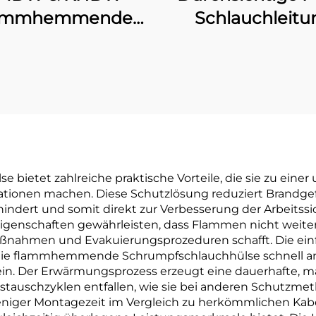
Schlauchleitu
ammhemmende
elschwere/schwere
Polyolefin-
lauchleitung mit
Klebeschicht
tet zahlreiche praktische Vorteile, die sie zu einer 
tionen machen. Diese Schutzlösung reduziert Brandgef
ndert und somit direkt zur Verbesserung der Arbeitssic
 Eigenschaften gewährleisten, dass Flammen nicht weite
aßnahmen und Evakuierungsprozeduren schafft. Die einf
n die flammhemmende Schrumpfschlauchhülse schnell an
n. Der Erwärmungsprozess erzeugt eine dauerhafte, m
auschzyklen entfallen, wie sie bei anderen Schutzmeth
weniger Montagezeit im Vergleich zu herkömmlichen Ka