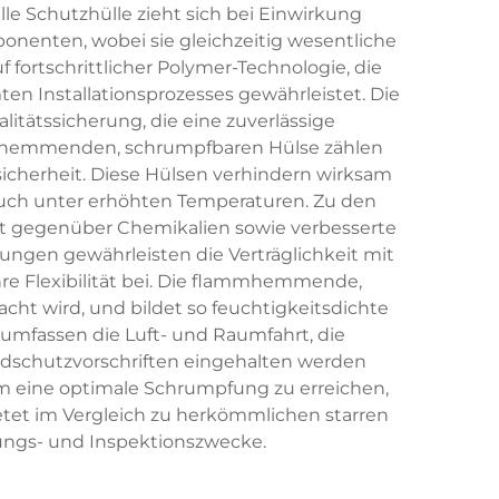
le Schutzhülle zieht sich bei Einwirkung
nenten, wobei sie gleichzeitig wesentliche
ortschrittlicher Polymer-Technologie, die
 Installationsprozesses gewährleistet. Die
tätssicherung, die eine zuverlässige
ammhemmenden, schrumpfbaren Hülse zählen
sicherheit. Diese Hülsen verhindern wirksam
auch unter erhöhten Temperaturen. Zu den
it gegenüber Chemikalien sowie verbesserte
ngen gewährleisten die Verträglichkeit mit
re Flexibilität bei. Die flammhemmende,
ht wird, und bildet so feuchtigkeitsdichte
mfassen die Luft- und Raumfahrt, die
ndschutzvorschriften eingehalten werden
um eine optimale Schrumpfung zu erreichen,
tet im Vergleich zu herkömmlichen starren
ungs- und Inspektionszwecke.