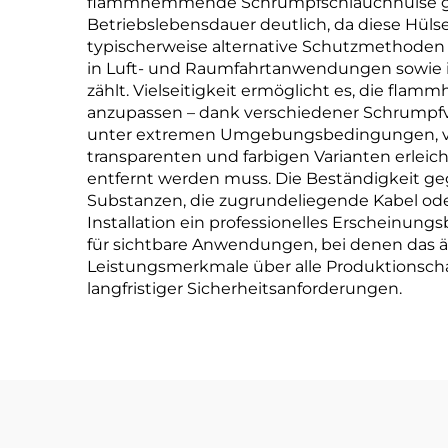
flammhemmende Schrumpfschlauchhülse gleic
Betriebslebensdauer deutlich, da diese Hü
typischerweise alternative Schutzmethoden 
in Luft- und Raumfahrtanwendungen sowie i
zählt. Vielseitigkeit ermöglicht es, die f
anzupassen – dank verschiedener Schrumpfve
unter extremen Umgebungsbedingungen, von 
transparenten und farbigen Varianten erleic
entfernt werden muss. Die Beständigkeit ge
Substanzen, die zugrundeliegende Kabel o
Installation ein professionelles Erscheinungsb
für sichtbare Anwendungen, bei denen das äs
Leistungsmerkmale über alle Produktionscha
langfristiger Sicherheitsanforderungen.