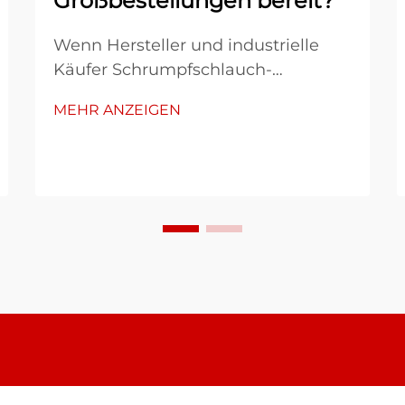
Großbestellungen bereit?
Wenn Hersteller und industrielle
Käufer Schrumpfschlauch-
Lösungen für Großprojekte
MEHR ANZEIGEN
benötigen, wird das Verständnis des
Lieferprozesses des Anbieters
entscheidend für den Projekterfolg.
Die Komplexität der Bereitstellung
von Großbestellungen umfasst
mehrere ...