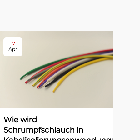
17
2
Apr
Ap
Wie wird
Fü
Schrumpfschlauch in
is