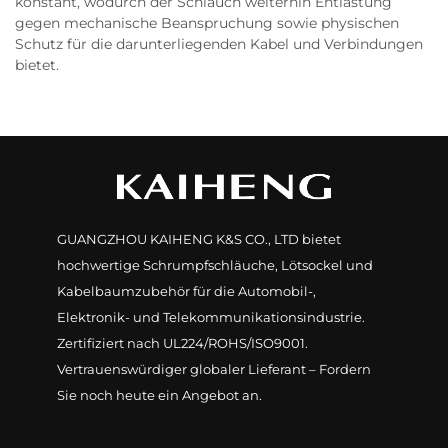
konstant, wodurch der Schlauch weiterhin Entlastung
gegen mechanische Beanspruchung sowie physischen
Schutz für die darunterliegenden Kabel und Verbindungen
bietet.
GUANGZHOU KAIHENG K&S CO., LTD bietet
hochwertige Schrumpfschläuche, Lötsockel und
Kabelbaumzubehör für die Automobil-,
Elektronik- und Telekommunikationsindustrie.
Zertifiziert nach UL224/ROHS/ISO9001.
Vertrauenswürdiger globaler Lieferant – Fordern
Sie noch heute ein Angebot an.