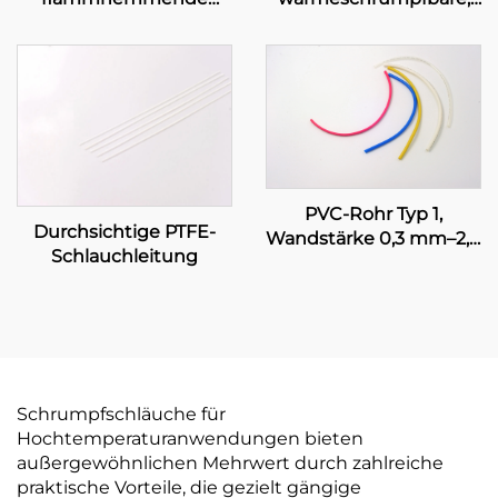
Polyolefin-
flexible Polyolefin-
Schlauchleitung
Schlauchleitung zur
Isolations- und
Schutzabdichtung, 1–80
mm
PVC-Rohr Typ 1,
Durchsichtige PTFE-
Wandstärke 0,3 mm–2,0
Schlauchleitung
mm, UL-zertifiziert,
elektrische
Leitungsanlage
Schrumpfschläuche für
Hochtemperaturanwendungen bieten
außergewöhnlichen Mehrwert durch zahlreiche
praktische Vorteile, die gezielt gängige