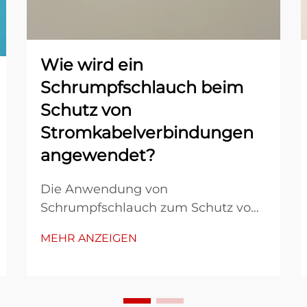
Wie wird ein
Schrumpfschlauch beim
Schutz von
Stromkabelverbindungen
angewendet?
Die Anwendung von
Schrumpfschlauch zum Schutz von
Stromkabelverbindungen stellt
MEHR ANZEIGEN
einen entscheidenden Prozess dar,
der die langfristige Zuverlässigkeit
und Sicherheit elektrischer Systeme
gewährleistet. Bei dieser speziellen