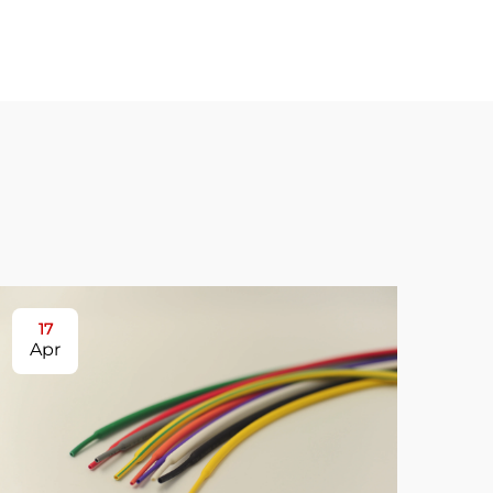
17
2
Apr
Ap