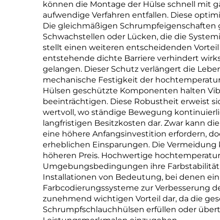
können die Montage der Hülse schnell mit g
aufwendige Verfahren entfallen. Diese optim
Die gleichmäßigen Schrumpfeigenschaften 
Schwachstellen oder Lücken, die die System
stellt einen weiteren entscheidenden Vort
entstehende dichte Barriere verhindert wir
gelangen. Dieser Schutz verlängert die Leb
mechanische Festigkeit der hochtemperatur
Hülsen geschützte Komponenten halten Vibra
beeinträchtigen. Diese Robustheit erweist
wertvoll, wo ständige Bewegung kontinuierlich
langfristigen Besitzkosten dar. Zwar kann 
eine höhere Anfangsinvestition erfordern, d
erheblichen Einsparungen. Die Vermeidung ko
höheren Preis. Hochwertige hochtemperatur
Umgebungsbedingungen ihre Farbstabilität un
Installationen von Bedeutung, bei denen ein
Farbcodierungssysteme zur Verbesserung der 
zunehmend wichtigen Vorteil dar, da die g
Schrumpfschlauchhülsen erfüllen oder übert