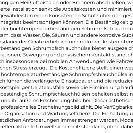
ängigen Heißluftpistolen oder Brennern abschließen, 
ierte Installation senkt die Arbeitskosten und minimier
gewährleisten einen konsistenten Schutz über den ge
integrität beeinträchtigen könnten. Die Beständigkeit
eil der hochtemperaturbeständigen Schrumpfschlauchhü
ksam, dass Wasser, Öle, Säuren und andere korrosive 
ensdauer der Geräte erheblich und reduziert kostenin
beständigen Schrumpfschlauchhülse bietet ausgezeich
tionen, Bewegung und physischem Kontakt stand, ohne 
 sich insbesondere bei mobilen Anwendungen wie Fahrz
en Stress erzeugt. Die Kosteneffizienz stellt einen wese
die hochtemperaturbeständige Schrumpfschlauchhülse im
och führen die verlängerte Einsatzdauer und die reduzi
stspieliger Geräteausfälle sowie die Eliminierung häuf
beständige Schrumpfschlauchhülsen behalten selbst n
d ihr äußeres Erscheinungsbild bei. Dieser ästhetische
 professionelles Erscheinungsbild zählt. Die Verfügbar
Organisation und Wartungseffizienz. Die Einhaltung um
esetzlichen Anforderungen immer strenger werden. Mo
reffen aktuelle Umweltsicherheitsstandards, ohne dab