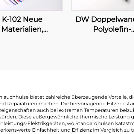
K-102 Neue
DW Doppelwan
Materialien,
Polyolefin-
meschrumpfbare,
Schlauchleitung
xible Polyolefin-
Klebeschich
lauchleitung zur
solations- und
tzabdichtung, 1–
80 mm
uchhülse bietet zahlreiche überzeugende Vorteile, di
n und Reparaturen machen. Die hervorragende Hitzebestä
tzeigenschaften auch bei extremen Temperaturen beizu
ürden. Diese außergewöhnliche thermische Leistung ge
chleistungs-Elektrikgeräten, wo Standardhülsen katast
merkenswerte Einfachheit und Effizienz im Vergleich zu 