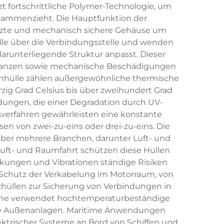
 fortschrittliche Polymer-Technologie, um
usammenzieht. Die Hauptfunktion der
tzte und mechanisch sichere Gehäuse um
lle über die Verbindungsstelle und wenden
arunterliegende Struktur anpasst. Dieser
bstanzen sowie mechanische Beschädigungen
hhülle zählen außergewöhnliche thermische
rzig Grad Celsius bis über zweihundert Grad
dungen, die einer Degradation durch UV-
sverfahren gewährleisten eine konstante
n von zwei-zu-eins oder drei-zu-eins. Die
er mehrere Branchen, darunter Luft- und
uft- und Raumfahrt schützen diese Hüllen
ungen und Vibrationen ständige Risiken
Schutz der Verkabelung im Motorraum, von
hüllen zur Sicherung von Verbindungen in
nche verwendet hochtemperaturbeständige
wie Außenanlagen. Maritime Anwendungen
ektrischer Systeme an Bord von Schiffen und