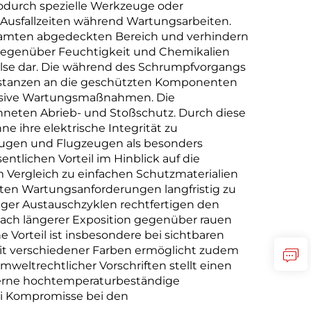
wodurch spezielle Werkzeuge oder
t Ausfallzeiten während Wartungsarbeiten.
samten abgedeckten Bereich und verhindern
 gegenüber Feuchtigkeit und Chemikalien
lse dar. Die während des Schrumpfvorgangs
Substanzen an die geschützten Komponenten
tensive Wartungsmaßnahmen. Die
neten Abrieb- und Stoßschutz. Durch diese
ihre elektrische Integrität zu
eugen und Flugzeugen als besonders
ntlichen Vorteil im Hinblick auf die
 Vergleich zu einfachen Schutzmaterialien
erten Wartungsanforderungen langfristig zu
iger Austauschzyklen rechtfertigen den
ach längerer Exposition gegenüber rauen
 Vorteil ist insbesondere bei sichtbaren
keit verschiedener Farben ermöglicht zudem
weltrechtlicher Vorschriften stellt einen
derne hochtemperaturbeständige
ei Kompromisse bei den