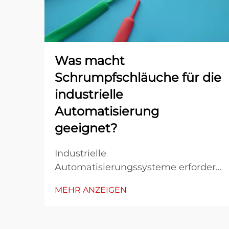
Was macht
Schrumpfschläuche für die
industrielle
Automatisierung
geeignet?
Industrielle
Automatisierungssysteme erfordern
robuste Schutzlösungen, die harten
MEHR ANZEIGEN
Betriebsbedingungen standhalten
und über lange Zeiträume hinweg
eine zuverlässige Leistung