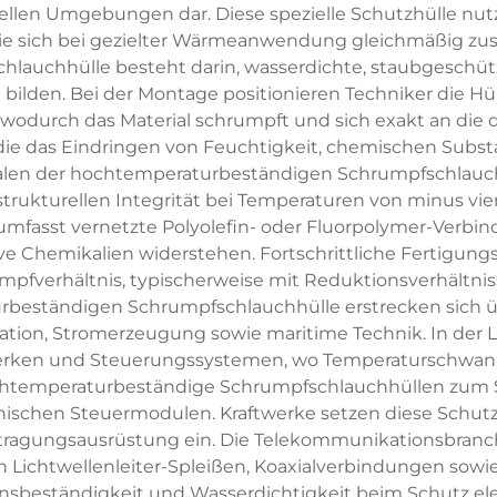
llen Umgebungen dar. Diese spezielle Schutzhülle nutzt
 die sich bei gezielter Wärmeanwendung gleichmäßig z
lauchhülle besteht darin, wasserdichte, staubgeschü
bilden. Bei der Montage positionieren Techniker die Hü
odurch das Material schrumpft und sich exakt an die d
, die das Eindringen von Feuchtigkeit, chemischen Su
alen der hochtemperaturbeständigen Schrumpfschlauc
 strukturellen Integrität bei Temperaturen von minus vie
mfasst vernetzte Polyolefin- oder Fluorpolymer-Verbin
ve Chemikalien widerstehen. Fortschrittliche Fertigung
fverhältnis, typischerweise mit Reduktionsverhältnisse
eständigen Schrumpfschlauchhülle erstrecken sich üb
ion, Stromerzeugung sowie maritime Technik. In der L
werken und Steuerungssystemen, wo Temperaturschwank
hochtemperaturbeständige Schrumpfschlauchhüllen zum 
chen Steuermodulen. Kraftwerke setzen diese Schutz
rtragungsausrüstung ein. Die Telekommunikationsbra
 Lichtwellenleiter-Spleißen, Koaxialverbindungen so
onsbeständigkeit und Wasserdichtigkeit beim Schutz el