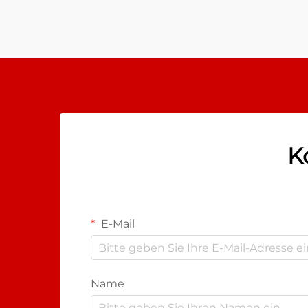
sicherstellen. Die Technologie des
Schrumpfschlauchs hat sich dabei
als zentraler Bestandteil dieser
Schutzkonzepte etabliert...
K
E-Mail
Name