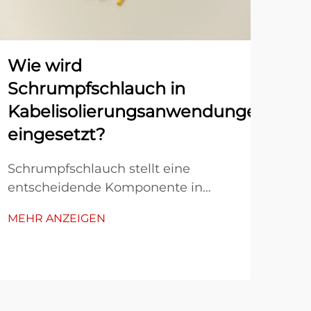
Wie wird
Fü
Schrumpfschlauch in
is
Kabelisolierungsanwendungen
Au
eingesetzt?
erf
Schrumpfschlauch stellt eine
Aut
entscheidende Komponente in
auß
modernen
ele
MEHR ANZEIGEN
MEH
Kabelisolierungsanwendungen dar
und
und bietet Ingenieuren und
die
Technikern eine zuverlässige
bet
Methode, elektrische Verbindungen
sch
vor Umwelteinflüssen und
für