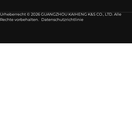
Urheberrecht © 2026 GUANGZHOU KAIHENG K&S CO., LTD. Alle
Rechte vorbehalten.
Datenschutzrichtlinie