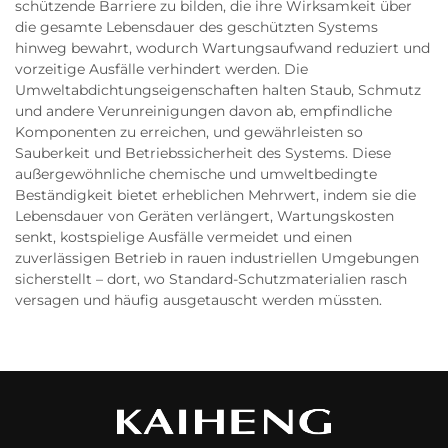
schützende Barriere zu bilden, die ihre Wirksamkeit über
die gesamte Lebensdauer des geschützten Systems
hinweg bewahrt, wodurch Wartungsaufwand reduziert und
vorzeitige Ausfälle verhindert werden. Die
Umweltabdichtungseigenschaften halten Staub, Schmutz
und andere Verunreinigungen davon ab, empfindliche
Komponenten zu erreichen, und gewährleisten so
Sauberkeit und Betriebssicherheit des Systems. Diese
außergewöhnliche chemische und umweltbedingte
Beständigkeit bietet erheblichen Mehrwert, indem sie die
Lebensdauer von Geräten verlängert, Wartungskosten
senkt, kostspielige Ausfälle vermeidet und einen
zuverlässigen Betrieb in rauen industriellen Umgebungen
sicherstellt – dort, wo Standard-Schutzmaterialien rasch
versagen und häufig ausgetauscht werden müssten.