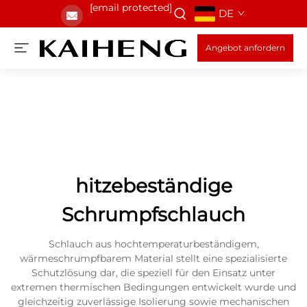
[email protected]
DE
Angebot anfordern
hitzebeständige
Schrumpfschlauch
Schlauch aus hochtemperaturbeständigem,
wärmeschrumpfbarem Material stellt eine spezialisierte
Schutzlösung dar, die speziell für den Einsatz unter
extremen thermischen Bedingungen entwickelt wurde und
gleichzeitig zuverlässige Isolierung sowie mechanischen