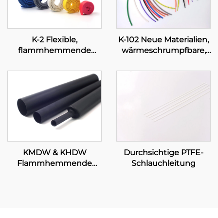
K-2 Flexible,
K-102 Neue Materialien,
flammhemmende
wärmeschrumpfbare,
Polyolefin-
flexible Polyolefin-
Schlauchleitung
Schlauchleitung zur
Isolations- und
Schutzabdichtung, 1–80
mm
Durchsichtige PTFE-
KMDW & KHDW
Schlauchleitung
Flammhemmende
mittelschwere/schwere
Polyolefin-
Schlauchleitung mit
Klebeschicht