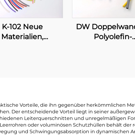
K-102 Neue
DW Doppelwan
Materialien,
Polyolefin-
meschrumpfbare,
Schlauchleitung
xible Polyolefin-
Klebeschich
lauchleitung zur
solations- und
tzabdichtung, 1–
80 mm
aktische Vorteile, die ihn gegenüber herkömmlichen Me
n. Der entscheidende Vorteil liegt in seiner außergewöh
chiedenen Leiterquerschnitten und unregelmäßigen Fo
 Leerrohren oder voluminösen Schutzhüllen behält der
e Bewegung und Schwingungsabsorption in dynamischen