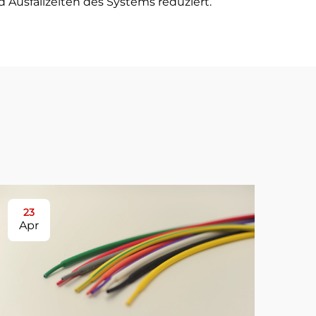
Ausfallzeiten des Systems reduziert.
23
2
Apr
Ap