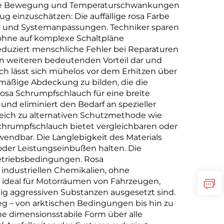
dige Bewegung und Temperaturschwankungen
g einzuschätzen: Die auffällige rosa Farbe
he und Systemanpassungen. Techniker sparen
– ohne auf komplexe Schaltpläne
duziert menschliche Fehler bei Reparaturen
en weiteren bedeutenden Vorteil dar und
ch lässt sich mühelos vor dem Erhitzen über
mäßige Abdeckung zu bilden, die die
osa Schrumpfschlauch für eine breite
nd eliminiert den Bedarf an spezieller
gleich zu alternativen Schutzmethode wie
chrumpfschlauch bietet vergleichbaren oder
endbar. Die Langlebigkeit des Materials
 oder Leistungseinbußen halten. Die
Betriebsbedingungen. Rosa
industriellen Chemikalien, ohne
n ideal für Motorräumen von Fahrzeugen,
g aggressiven Substanzen ausgesetzt sind.
eg – von arktischen Bedingungen bis hin zu
e dimensionsstabile Form über alle