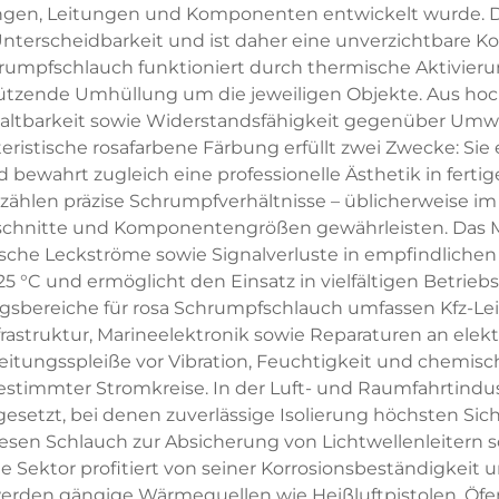
gen, Leitungen und Komponenten entwickelt wurde. Die
r Unterscheidbarkeit und ist daher eine unverzichtbare 
umpfschlauch funktioniert durch thermische Aktivierun
ützende Umhüllung um die jeweiligen Objekte. Aus hochw
altbarkeit sowie Widerstandsfähigkeit gegenüber Umwe
tische rosafarbene Färbung erfüllt zwei Zwecke: Sie er
wahrt zugleich eine professionelle Ästhetik in fertig
len präzise Schrumpfverhältnisse – üblicherweise im Ber
rschnitte und Komponentengrößen gewährleisten. Das Ma
rische Leckströme sowie Signalverluste in empfindliche
125 °C und ermöglicht den Einsatz in vielfältigen Betr
sbereiche für rosa Schrumpfschlauch umfassen Kfz-Leitu
struktur, Marineelektronik sowie Reparaturen an elek
eitungsspleiße vor Vibration, Feuchtigkeit und chemisc
stimmter Stromkreise. In der Luft- und Raumfahrtindus
setzt, bei denen zuverlässige Isolierung höchsten Si
en Schlauch zur Absicherung von Lichtwellenleitern so
e Sektor profitiert von seiner Korrosionsbeständigkeit
rden gängige Wärmequellen wie Heißluftpistolen, Öfen 