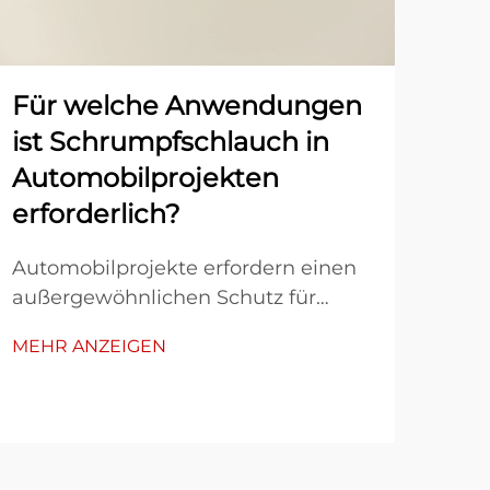
Für welche Anwendungen
Wi
ist Schrumpfschlauch in
sc
Automobilprojekten
Kab
erforderlich?
Au
sc
Automobilprojekte erfordern einen
außergewöhnlichen Schutz für
Auß
elektrische Systeme, Kabelbäume
zah
MEHR ANZEIGEN
und empfindliche Komponenten,
ausg
MEH
die unter extremen Bedingungen
Leis
betrieben werden. Die Technologie
bee
schrumpfbarer Schläuche hat sich
Wit
für Automobilingenieure zu einer
Feuc