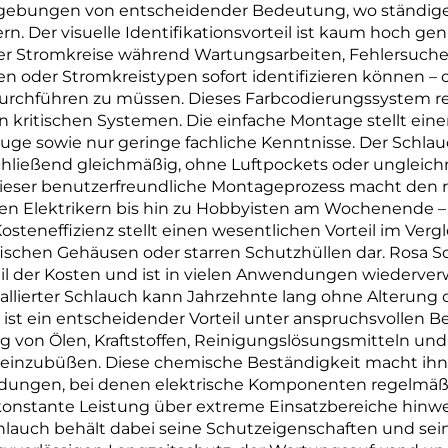
ilumgebungen von entscheidender Bedeutung, wo stän
. Der visuelle Identifikationsvorteil ist kaum hoch genu
ner Stromkreise während Wartungsarbeiten, Fehlersuc
pen oder Stromkreistypen sofort identifizieren können 
rchführen zu müssen. Dieses Farbcodierungssystem re
 kritischen Systemen. Die einfache Montage stellt ein
uge sowie nur geringe fachliche Kenntnisse. Der Schlau
ließend gleichmäßig, ohne Luftpockets oder ungleich
Dieser benutzerfreundliche Montageprozess macht den r
en Elektrikern bis hin zu Hobbyisten am Wochenende – u
osteneffizienz stellt einen wesentlichen Vorteil im Ver
schen Gehäusen oder starren Schutzhüllen dar. Rosa S
l der Kosten und ist in vielen Anwendungen wiederverw
stallierter Schlauch kann Jahrzehnte lang ohne Alterung
st ein entscheidender Vorteil unter anspruchsvollen 
 von Ölen, Kraftstoffen, Reinigungslösungsmitteln und 
it einzubüßen. Diese chemische Beständigkeit macht ih
dungen, bei denen elektrische Komponenten regelmäßi
 konstante Leistung über extreme Einsatzbereiche hinw
lauch behält dabei seine Schutzeigenschaften und sein