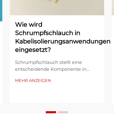
Wie wird
Schrumpfschlauch in
Kabelisolierungsanwendungen
eingesetzt?
Schrumpfschlauch stellt eine
entscheidende Komponente in
modernen
MEHR ANZEIGEN
Kabelisolierungsanwendungen dar
und bietet Ingenieuren und
Technikern eine zuverlässige
Methode, elektrische Verbindungen
vor Umwelteinflüssen und