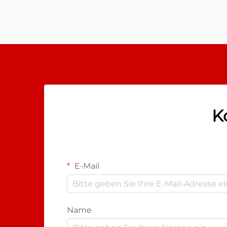
sicherstellen. Die Technologie des
Schrumpfschlauchs hat sich dabei
als zentraler Bestandteil dieser
Schutzkonzepte etabliert...
K
E-Mail
Name