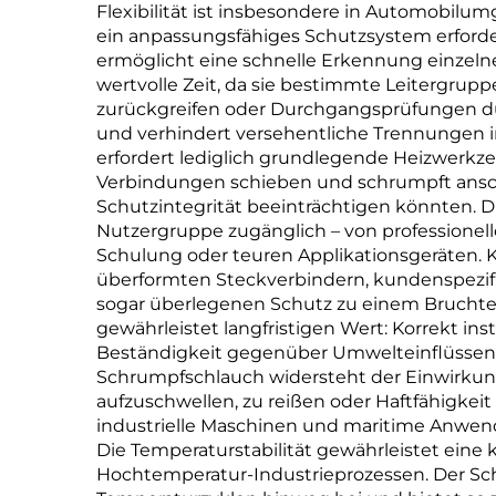
Flexibilität ist insbesondere in Automob
ein anpassungsfähiges Schutzsystem erfordern
ermöglicht eine schnelle Erkennung einzel
wertvolle Zeit, da sie bestimmte Leitergrup
zurückgreifen oder Durchgangsprüfungen du
und verhindert versehentliche Trennungen in
erfordert lediglich grundlegende Heizwerkze
Verbindungen schieben und schrumpft ansch
Schutzintegrität beeinträchtigen könnten. 
Nutzergruppe zugänglich – von professionell
Schulung oder teuren Applikationsgeräten. K
überformten Steckverbindern, kundenspezifi
sogar überlegenen Schutz zu einem Bruchtei
gewährleistet langfristigen Wert: Korrekt in
Beständigkeit gegenüber Umwelteinflüssen i
Schrumpfschlauch widersteht der Einwirkung
aufzuschwellen, zu reißen oder Haftfähigke
industrielle Maschinen und maritime Anwen
Die Temperaturstabilität gewährleistet eine
Hochtemperatur-Industrieprozessen. Der Sch