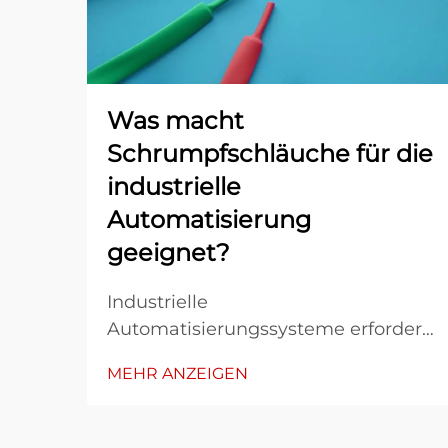
Was macht
Schrumpfschläuche für die
industrielle
Automatisierung
geeignet?
Industrielle
Automatisierungssysteme erfordern
robuste Schutzlösungen, die harten
MEHR ANZEIGEN
Betriebsbedingungen standhalten
und über lange Zeiträume hinweg
eine zuverlässige Leistung