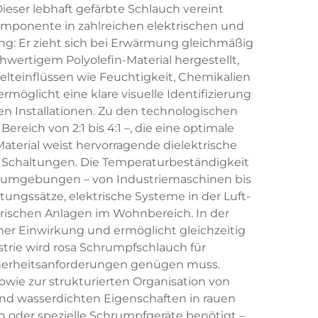
ser lebhaft gefärbte Schlauch vereint
Komponente in zahlreichen elektrischen und
g: Er zieht sich bei Erwärmung gleichmäßig
ertigem Polyolefin-Material hergestellt,
lteinflüssen wie Feuchtigkeit, Chemikalien
möglicht eine klare visuelle Identifizierung
en Installationen. Zu den technologischen
eich von 2:1 bis 4:1 –, die eine optimale
terial weist hervorragende dielektrische
n Schaltungen. Die Temperaturbeständigkeit
iebsumgebungen – von Industriemaschinen bis
ngssätze, elektrische Systeme in der Luft-
trischen Anlagen im Wohnbereich. In der
her Einwirkung und ermöglicht gleichzeitig
trie wird rosa Schrumpfschlauch für
cherheitsanforderungen genügen muss.
wie zur strukturierten Organisation von
 und wasserdichten Eigenschaften in rauen
oder spezielle Schrumpfgeräte benötigt –