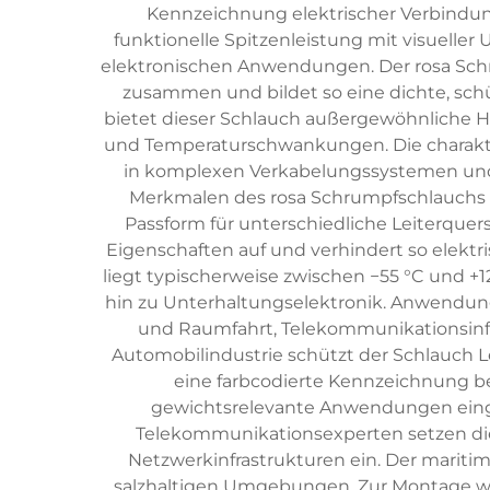
Kennzeichnung elektrischer Verbindun
funktionelle Spitzenleistung mit visuelle
elektronischen Anwendungen. Der rosa Schr
zusammen und bildet so eine dichte, sch
bietet dieser Schlauch außergewöhnliche H
und Temperaturschwankungen. Die charakteris
in komplexen Verkabelungssystemen und be
Merkmalen des rosa Schrumpfschlauchs zäh
Passform für unterschiedliche Leiterque
Eigenschaften auf und verhindert so elekt
liegt typischerweise zwischen −55 °C und +
hin zu Unterhaltungselektronik. Anwendung
und Raumfahrt, Telekommunikationsinfra
Automobilindustrie schützt der Schlauch L
eine farbcodierte Kennzeichnung be
gewichtsrelevante Anwendungen einge
Telekommunikationsexperten setzen dies
Netzwerkinfrastrukturen ein. Der maritim
salzhaltigen Umgebungen. Zur Montage we