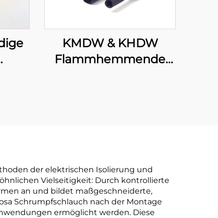
KMDW & KHDW
dige
Flammhemmende
mittelschwere/schwere
 mit
Polyolefin-
t
Schlauchleitung mit
Klebeschicht
thoden der elektrischen Isolierung und
nlichen Vielseitigkeit: Durch kontrollierte
rmen an und bildet maßgeschneiderte,
 rosa Schrumpfschlauch nach der Montage
 Anwendungen ermöglicht werden. Diese