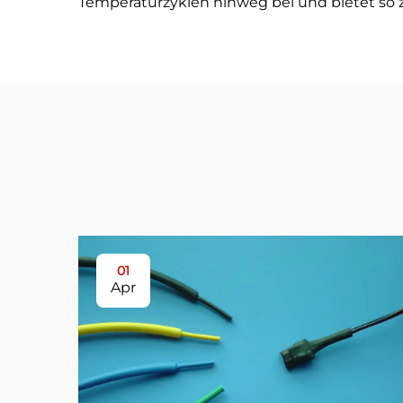
Temperaturzyklen hinweg bei und bietet so 
01
Apr