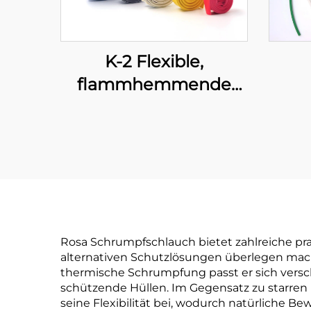
K-2 Flexible,
flammhemmende
Polyolefin-
wär
Schlauchleitung
fle
Sch
I
Schu
Rosa Schrumpfschlauch bietet zahlreiche pr
alternativen Schutzlösungen überlegen mache
thermische Schrumpfung passt er sich vers
schützende Hüllen. Im Gegensatz zu starren
seine Flexibilität bei, wodurch natürlich