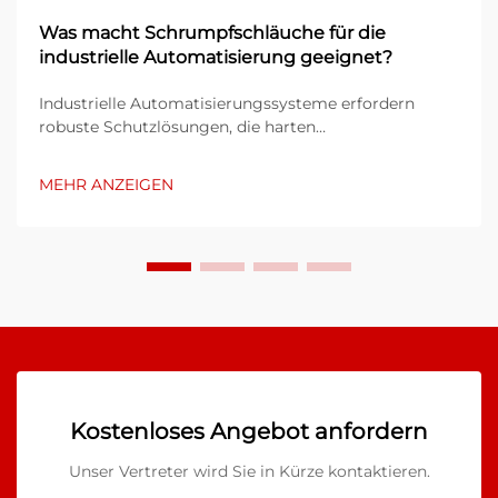
Was macht Schrumpfschläuche für die
industrielle Automatisierung geeignet?
Industrielle Automatisierungssysteme erfordern
robuste Schutzlösungen, die harten
Betriebsbedingungen standhalten und über lange
Zeiträume hinweg eine zuverlässige Leistung
MEHR ANZEIGEN
sicherstellen. Die Technologie des
Schrumpfschlauchs hat sich dabei als zentraler
Bestandteil dieser Schutzkonzepte etabliert...
Kostenloses Angebot anfordern
Unser Vertreter wird Sie in Kürze kontaktieren.