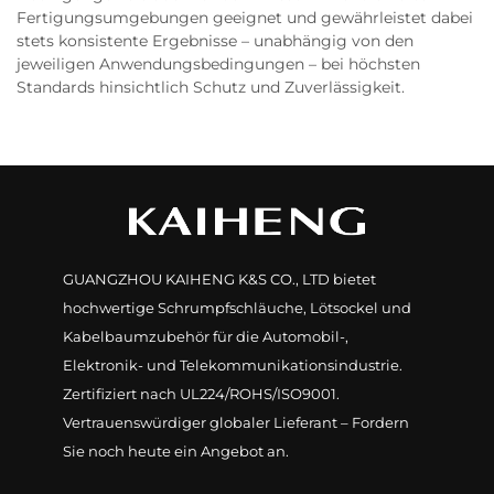
Fertigungsumgebungen geeignet und gewährleistet dabei
stets konsistente Ergebnisse – unabhängig von den
jeweiligen Anwendungsbedingungen – bei höchsten
Standards hinsichtlich Schutz und Zuverlässigkeit.
GUANGZHOU KAIHENG K&S CO., LTD bietet
hochwertige Schrumpfschläuche, Lötsockel und
Kabelbaumzubehör für die Automobil-,
Elektronik- und Telekommunikationsindustrie.
Zertifiziert nach UL224/ROHS/ISO9001.
Vertrauenswürdiger globaler Lieferant – Fordern
Sie noch heute ein Angebot an.