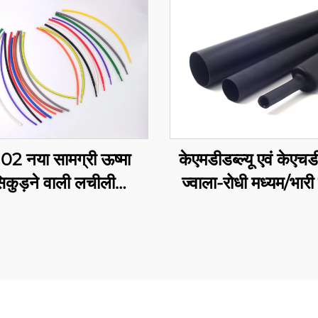
102 नया सामग्री ऊष्मा
केएमडीडब्ल्यू एवं केएचडी
िकुड़ने वाली लचीली
ज्वाला-रोधी मध्यम/भारी
लिफिन ट्यूबिंग, लचीली
वाली पॉलीओलिफिन ट्य
त रोधन सुरक्षा, 1-80 मिमी
एडहेसिव के साथ