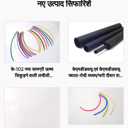
नए उत्पाद सिफारिशें
के-102 नया सामग्री ऊष्मा
केएमडीडब्ल्यू एवं केएचडीडब्ल्यू
सिकुड़ने वाली लचीली
ज्वाला-रोधी मध्यम/भारी दीवार वाली
पॉलीओलिफिन ट्यूबिंग, लचीली
पॉलीओलिफिन ट्यूबिंग एडहेसिव के
विद्युत रोधन सुरक्षा, 1-80 मिमी
साथ