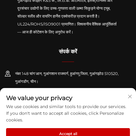
गुआंगझोउ काइहेंग K&S कं., लि.टी.डी. ऑटोमोटिव, इलेक्ट्रॉनिक्स और
दूरसंचार उद्योगों के लिए उच्च-गुणवत्ता वाली ऊष्मा सिकुड़ने योग्य ट्यूब,
सोल्डर स्लीव और वायरिंग हार्नेस एक्सेसरीज़ प्रदान करती है।
UL224/ROHS/ISO9001 प्रमाणित। विश्वसनीय वैश्विक आपूर्तिकर्ता
— आज ही कोटेशन के लिए अनुरोध करें।
संपर्क करें
नंबर 148 चांग'आन, गुआंगशान राजमार्ग, हुआंगपू जिला, गुआंगझोउ 510520,
गुआंगडोंग, चीन।
+86-13416189912
We value your privacy
We use cookies and similar tools to provide our services.
[email protected]
If you don't want to accept all cookies, click Personalize
cookies.
कॉपीराइट © 2026 गुआंगझोउ काईहेंग K&S कं., लि.टी.डी. सर्वाधिकार सुरक्षित।
गोपनीयता नीति
Accept all