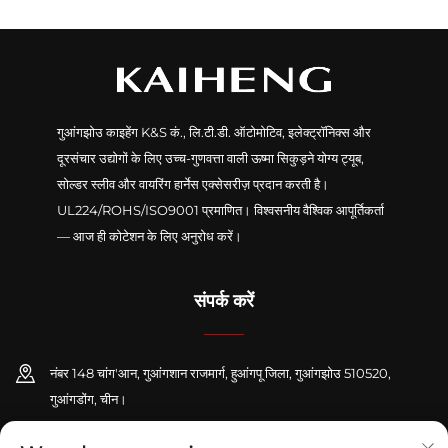
गुआंगझोउ काइहेंग K&S कं., लि.टी.डी. ऑटोमोटिव, इलेक्ट्रॉनिक्स और
दूरसंचार उद्योगों के लिए उच्च-गुणवत्ता वाली ऊष्मा सिकुड़ने योग्य ट्यूब,
सोल्डर स्लीव और वायरिंग हार्नेस एक्सेसरीज़ प्रदान करती है।
UL224/ROHS/ISO9001 प्रमाणित। विश्वसनीय वैश्विक आपूर्तिकर्ता
— आज ही कोटेशन के लिए अनुरोध करें।
संपर्क करें
नंबर 148 चांग'आन, गुआंगशान राजमार्ग, हुआंगपू जिला, गुआंगझोउ 510520,
गुआंगडोंग, चीन।
+86-13416189912