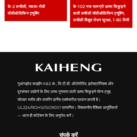
के-2 लचीली, ज्वाला-रोधी
के-102 नया सामग्री ऊष्मा सिकुड़ने
पॉलीओलिफिन ट्यूबिंग
वाली लचीली पॉलीओलिफिन ट्यूबिंग,
लचीली विद्युत रोधन सुरक्षा, 1-80 मिमी
गुआंगझोउ काइहेंग K&S कं., लि.टी.डी. ऑटोमोटिव, इलेक्ट्रॉनिक्स और
दूरसंचार उद्योगों के लिए उच्च-गुणवत्ता वाली ऊष्मा सिकुड़ने योग्य ट्यूब,
सोल्डर स्लीव और वायरिंग हार्नेस एक्सेसरीज़ प्रदान करती है।
UL224/ROHS/ISO9001 प्रमाणित। विश्वसनीय वैश्विक आपूर्तिकर्ता
— आज ही कोटेशन के लिए अनुरोध करें।
संपर्क करें