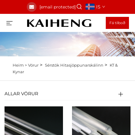
IS
[email protected]
Fá tilboð
>
>
Heim >
Vörur
Sérstök Hitasjöppunarskálinn
KT &
Kynar
ALLAR VÖRUR