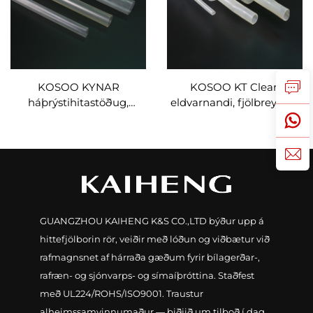
KOSOO KYNAR
KOSOO KT Clear,
háþrýstihitastöðug,
eldvarnandi, fjölbreytileg
efnaþoln
flúorpolýmer rör
flúorpolýmerhringur
GUANGZHOU KAIHENG K&S CO.,LTD býður upp á
hittefjölborin rör, veiðir með lóðun og viðbætur við
rafmagnsnet af hárraða gæðum fyrir bílagerðar-,
rafræn- og sjónvarps- og símaíþróttina. Staðfest
með UL224/ROHS/ISO9001. Traustur
alheimssamvinnumaður — biðjið um tilboð í dag.