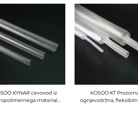
SOO KYNAR cevovod iz
KOSOO KT Prozorna
oropolimernega materiala
ognjevzdržna, fleksibil
isoke temperature, poltrd,
iz fluoropolimera
oren proti kemikalijam