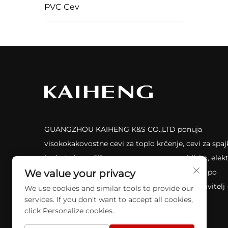
PVC Cev
GUANGZHOU KAIHENG K&S CO.,LTD ponuja
visokokakovostne cevi za toplo krčenje, cevi za spaj
in dodatke za žične povezave za avtomobilsko, elek
in telekomunikacijsko industrijo. Certificirano po
We value your privacy
UL224/ROHS/ISO9001. Zanesljiv globalni dobavitelj
We use cookies and similar tools to provide our
services. If you don't want to accept all cookies,
zahtevajte ponudbo že danes.
click Personalize cookies.