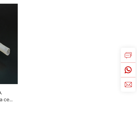
,
na cev