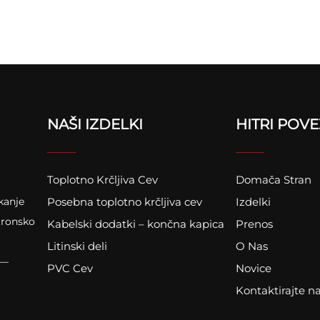
NAŠI IZDELKI
HITRI POVE
Toplotno Krčljiva Cev
Domača Stran
kanje
Posebna toplotno krčljiva cev
Izdelki
tronsko
Kabelski dodatki – končna kapica
Prenos
Litinski deli
O Nas
 —
PVC Cev
Novice
Kontaktirajte n