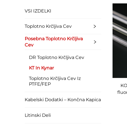
VSI IZDELKI
Toplotno Krčljiva Cev
Posebna Toplotno Krčljiva
Cev
DR Toplotno Krčljiva Cev
KT In Kynar
Toplotno Krčljiva Cev Iz
PTFE/FEP
KO
flu
za v
Kabelski Dodatki – Končna Kapica
odp
Litinski Deli