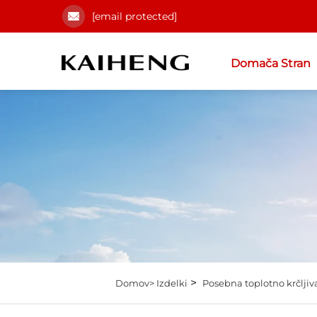
[email protected]
Domača Stran
>
Domov>
Izdelki
Posebna toplotno krčljiv