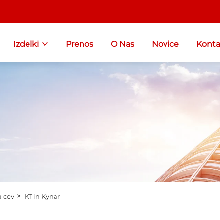
Izdelki
Prenos
O Nas
Novice
Kontak
>
a cev
KT in Kynar