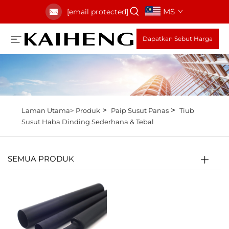
MS
[email protected]
Dapatkan Sebut Harga
>
>
Laman Utama>
Produk
Paip Susut Panas
Tiub
Susut Haba Dinding Sederhana & Tebal
SEMUA PRODUK