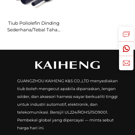
Tiub Poliolefin Dinding
Sederhana/Tebal Tahan
Api KMDW & KHDW
dengan Pelekat
GUANGZHOU KAIHENG K&S CO.,LTD menyediakan
tiub boleh mengecut apabila dipanaskan, lengan
solder, dan aksesori harness wayar berkualiti tinggi
untuk industri automotif, elektronik, dan
telekomunikasi. Bersijil UL224/ROHS/ISO9001.
Pembekal global yang dipercayai — minta sebut
harga hari ini.