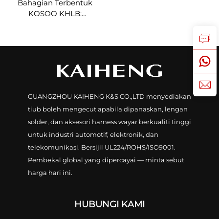
Bahagian Terbentuk
KOSOO KHLB:
Penutupan Kabel
Rendah Voltan yang
Menyusut Apabila
Dipanaskan, 2 hingga 5
Teras
GUANGZHOU KAIHENG K&S CO.,LTD menyediakan
tiub boleh mengecut apabila dipanaskan, lengan
solder, dan aksesori harness wayar berkualiti tinggi
untuk industri automotif, elektronik, dan
telekomunikasi. Bersijil UL224/ROHS/ISO9001.
Pembekal global yang dipercayai — minta sebut
harga hari ini.
HUBUNGI KAMI