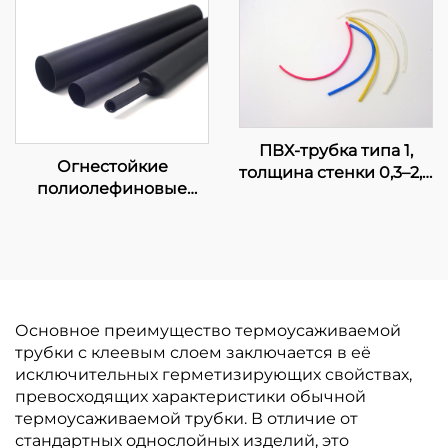
трубка K-102, гибкая
изоляционная защита,
диаметр 1–80 мм
ПВХ-трубка типа 1,
Огнестойкие
толщина стенки 0,3–2,0
полиолефиновые
мм, сертифицирована
трубки средней и
UL,
тяжёлой стенки
электротехнический
KMDW и KHDW с
короб
клеевым слоем
Основное преимущество термоусаживаемой
трубки с клеевым слоем заключается в её
исключительных герметизирующих свойствах,
превосходящих характеристики обычной
термоусаживаемой трубки. В отличие от
стандартных однослойных изделий, это