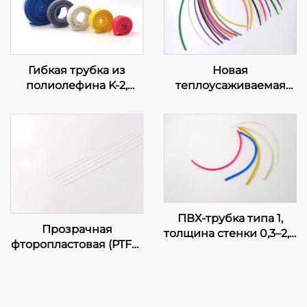
Гибкая трубка из
Новая
полиолефина K-2,
теплоусаживаемая
огнестойкая
полиолефиновая
трубка K-102, гибкая
изоляционная защита,
диаметр 1–80 мм
ПВХ-трубка типа 1,
Прозрачная
толщина стенки 0,3–2,0
фторопластовая (PTFE)
мм, сертифицирована
трубка
UL,
электротехнический
короб