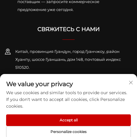
поставщик — запросите коммерческое
предложение уже сегодня.
СВЯЖИТЕСЬ С НАМИ
Китай, провинция Гуандун, город Гуанчжоу, район
Хуанпу, шоссе Гуаншань, дом 148, почтовый индекс
510520.
+86-13416189912
We value your privacy
We use cookies and similar tools to provide our services.
[email protected]
If you don't want to accept all cookies, click Personalize
cookies.
Авторское право © 2026 GUANGZHOU KAIHENG K&S CO., LTD. Все
права защищены.
Политика конфиденциальности
Accept all
Personalize cookies