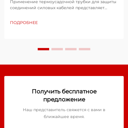
Применение термоусадочной трубки для защиты
соединений силовых кабелей представляет
собой критически важный процесс,
обеспечивающий долгосрочную надёжность и
ПОДРОБНЕЕ
безопасность электрических систем. Этот
специализированный метод защиты
предполагает использование
термоактивируемых полимерных гильз...
Получить бесплатное
предложение
Наш представитель свяжется с вами в
ближайшее время.