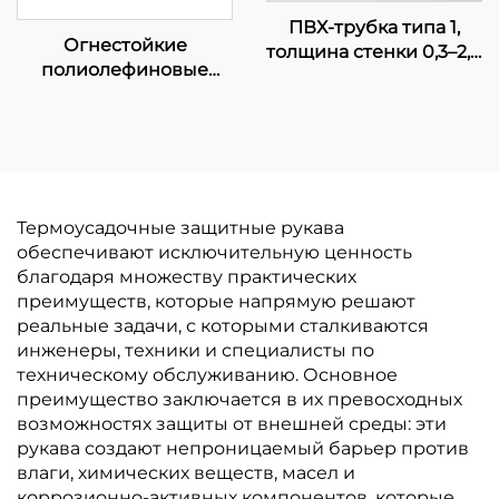
ПВХ-трубка типа 1,
Огнестойкие
толщина стенки 0,3–2,0
полиолефиновые
мм, сертифицирована
трубки средней и
UL,
тяжёлой стенки
электротехнический
KMDW и KHDW с
короб
клеевым слоем
Термоусадочные защитные рукава
обеспечивают исключительную ценность
благодаря множеству практических
преимуществ, которые напрямую решают
реальные задачи, с которыми сталкиваются
инженеры, техники и специалисты по
техническому обслуживанию. Основное
преимущество заключается в их превосходных
возможностях защиты от внешней среды: эти
рукава создают непроницаемый барьер против
влаги, химических веществ, масел и
коррозионно-активных компонентов, которые