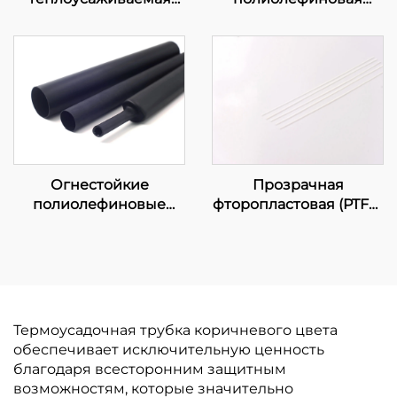
полиолефиновая
трубка DW с клеевым
трубка K-102, гибкая
слоем
изоляционная защита,
диаметр 1–80 мм
Прозрачная
Огнестойкие
фторопластовая (PTFE)
полиолефиновые
трубка
трубки средней и
тяжёлой стенки
KMDW и KHDW с
клеевым слоем
Термоусадочная трубка коричневого цвета
обеспечивает исключительную ценность
благодаря всесторонним защитным
возможностям, которые значительно