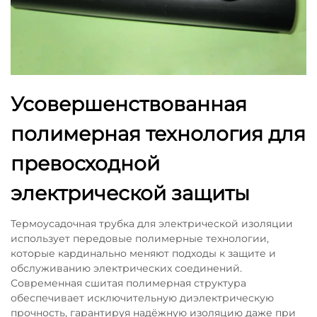
Усовершенствованная
полимерная технология для
превосходной
электрической защиты
Термоусадочная трубка для электрической изоляции
использует передовые полимерные технологии,
которые кардинально меняют подходы к защите и
обслуживанию электрических соединений.
Современная сшитая полимерная структура
обеспечивает исключительную диэлектрическую
прочность, гарантируя надёжную изоляцию даже при