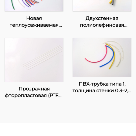
Новая
Двухстенная
теплоусаживаемая
полиолефиновая
полиолефиновая
трубка DW с клеевым
трубка K-102, гибкая
слоем
изоляционная защита,
диаметр 1–80 мм
ПВХ-трубка типа 1,
Прозрачная
толщина стенки 0,3–2,0
фторопластовая (PTFE)
мм, сертифицирована
трубка
UL,
электротехнический
короб