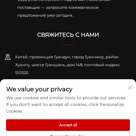
поставщик — запросите коммерческое
предложение уже сегодня.
СВЯЖИТЕСЬ С НАМИ
Китай, провинция Гуандун, город Гуанчжоу, район
Хуанпу, шоссе Гуаншань, дом 148, почтовый индекс
510520.
+86-13416189912
We value your privacy
We use cookies and similar tools to provide our services.
[email protected]
If you don't want to accept all cookies, click Personalize
cookies.
Авторское право © 2026 GUANGZHOU KAIHENG K&S CO., LTD. Все
права защищены.
Политика конфиденциальности
Accept all