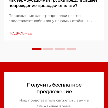
Как термоусадочная трубка предотвращает
повреждение проводки от влаги?
Повреждение электропроводки влагой
представляет собой одну из самых стойких и
дорогостоящих проблем, с которыми
сталкиваются промышленные предприятия,
ПОДРОБНЕЕ
строительные проекты и бригады по
техническому обслуживанию инфраструктуры.
Когда вода проникает в места соединения
проводов, в узлах соединения...
Получить бесплатное
предложение
Наш представитель свяжется с вами в
ближайшее время.