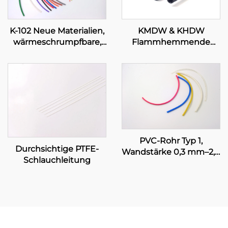
K-102 Neue Materialien,
KMDW & KHDW
wärmeschrumpfbare,
Flammhemmende
flexible Polyolefin-
mittelschwere/schwere
Schlauchleitung zur
Polyolefin-
Isolations- und
Schlauchleitung mit
Schutzabdichtung, 1–80
Klebeschicht
mm
PVC-Rohr Typ 1,
Durchsichtige PTFE-
Wandstärke 0,3 mm–2,0
Schlauchleitung
mm, UL-zertifiziert,
elektrische
Leitungsanlage