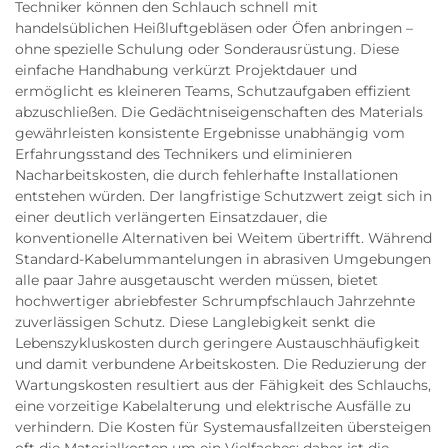
Techniker können den Schlauch schnell mit
handelsüblichen Heißluftgebläsen oder Öfen anbringen –
ohne spezielle Schulung oder Sonderausrüstung. Diese
einfache Handhabung verkürzt Projektdauer und
ermöglicht es kleineren Teams, Schutzaufgaben effizient
abzuschließen. Die Gedächtniseigenschaften des Materials
gewährleisten konsistente Ergebnisse unabhängig vom
Erfahrungsstand des Technikers und eliminieren
Nacharbeitskosten, die durch fehlerhafte Installationen
entstehen würden. Der langfristige Schutzwert zeigt sich in
einer deutlich verlängerten Einsatzdauer, die
konventionelle Alternativen bei Weitem übertrifft. Während
Standard-Kabelummantelungen in abrasiven Umgebungen
alle paar Jahre ausgetauscht werden müssen, bietet
hochwertiger abriebfester Schrumpfschlauch Jahrzehnte
zuverlässigen Schutz. Diese Langlebigkeit senkt die
Lebenszykluskosten durch geringere Austauschhäufigkeit
und damit verbundene Arbeitskosten. Die Reduzierung der
Wartungskosten resultiert aus der Fähigkeit des Schlauchs,
eine vorzeitige Kabelalterung und elektrische Ausfälle zu
verhindern. Die Kosten für Systemausfallzeiten übersteigen
oft die Materialkosten um ein Vielfaches; daher ist die