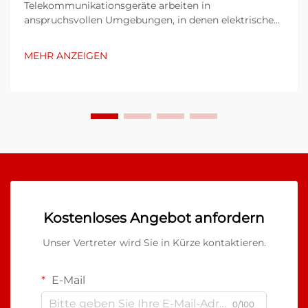
Telekommunikationsgeräte arbeiten in
anspruchsvollen Umgebungen, in denen elektrische
Verbindungen auch unter extremen Bedingungen
zuverlässig funktionieren müssen. Der Schutz von
MEHR ANZEIGEN
Kabeln, Leitungen und Anschlüssen gewinnt
besondere Bedeutung, wenn die Geräte Feuchtigkeit,
Temperaturschwankungen, mechanischer Belastung
und chemischen Einflüssen ausgesetzt sind...
Kostenloses Angebot anfordern
Unser Vertreter wird Sie in Kürze kontaktieren.
E-Mail
0/100