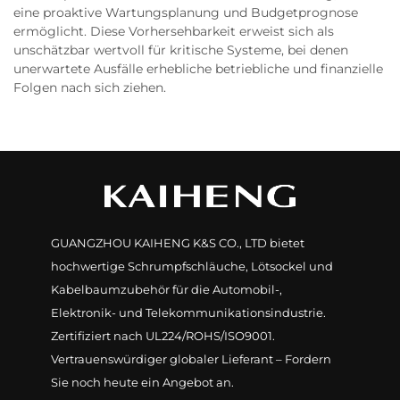
eine proaktive Wartungsplanung und Budgetprognose
ermöglicht. Diese Vorhersehbarkeit erweist sich als
unschätzbar wertvoll für kritische Systeme, bei denen
unerwartete Ausfälle erhebliche betriebliche und finanzielle
Folgen nach sich ziehen.
GUANGZHOU KAIHENG K&S CO., LTD bietet
hochwertige Schrumpfschläuche, Lötsockel und
Kabelbaumzubehör für die Automobil-,
Elektronik- und Telekommunikationsindustrie.
Zertifiziert nach UL224/ROHS/ISO9001.
Vertrauenswürdiger globaler Lieferant – Fordern
Sie noch heute ein Angebot an.