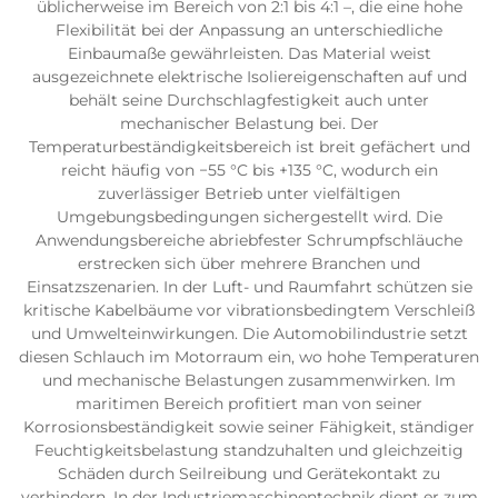
üblicherweise im Bereich von 2:1 bis 4:1 –, die eine hohe
Flexibilität bei der Anpassung an unterschiedliche
Einbaumaße gewährleisten. Das Material weist
ausgezeichnete elektrische Isoliereigenschaften auf und
behält seine Durchschlagfestigkeit auch unter
mechanischer Belastung bei. Der
Temperaturbeständigkeitsbereich ist breit gefächert und
reicht häufig von −55 °C bis +135 °C, wodurch ein
zuverlässiger Betrieb unter vielfältigen
Umgebungsbedingungen sichergestellt wird. Die
Anwendungsbereiche abriebfester Schrumpfschläuche
erstrecken sich über mehrere Branchen und
Einsatzszenarien. In der Luft- und Raumfahrt schützen sie
kritische Kabelbäume vor vibrationsbedingtem Verschleiß
und Umwelteinwirkungen. Die Automobilindustrie setzt
diesen Schlauch im Motorraum ein, wo hohe Temperaturen
und mechanische Belastungen zusammenwirken. Im
maritimen Bereich profitiert man von seiner
Korrosionsbeständigkeit sowie seiner Fähigkeit, ständiger
Feuchtigkeitsbelastung standzuhalten und gleichzeitig
Schäden durch Seilreibung und Gerätekontakt zu
verhindern. In der Industriemaschinentechnik dient er zum