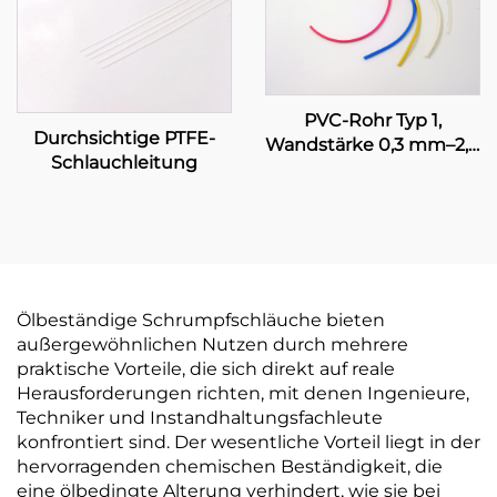
Schutzabdichtung, 1–80
mm
PVC-Rohr Typ 1,
Durchsichtige PTFE-
Wandstärke 0,3 mm–2,0
Schlauchleitung
mm, UL-zertifiziert,
elektrische
Leitungsanlage
Ölbeständige Schrumpfschläuche bieten
außergewöhnlichen Nutzen durch mehrere
praktische Vorteile, die sich direkt auf reale
Herausforderungen richten, mit denen Ingenieure,
Techniker und Instandhaltungsfachleute
konfrontiert sind. Der wesentliche Vorteil liegt in der
hervorragenden chemischen Beständigkeit, die
eine ölbedingte Alterung verhindert, wie sie bei