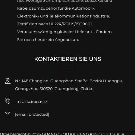
hochwertige Schrumpfschläuche, Lötsockel und
Kabelbaumzubehör für die Automobil-,
Elektronik- und Telekommunikationsindustrie.
Zertifiziert nach UL224/ROHS/ISO9001.
Vertrauenswürdiger globaler Lieferant – Fordern
Sie noch heute ein Angebot an.
KONTAKTIEREN SIE UNS
Nr. 148 Chang’an, Guangshan-Straße, Bezirk Huangpu,
Guangzhou 510520, Guangdong, China.
+86-13416189912
[email protected]
Urheberrecht © 2026 GUANGZHOU KAIHENG K&S CO., LTD. Alle