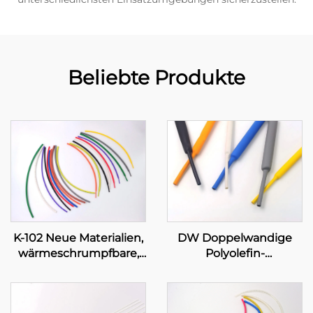
Beliebte Produkte
K-102 Neue Materialien,
DW Doppelwandige
wärmeschrumpfbare,
Polyolefin-
flexible Polyolefin-
Schlauchleitung mit
Schlauchleitung zur
Klebeschicht
Isolations- und