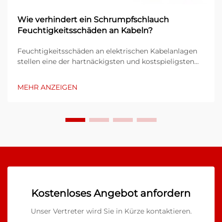
Wie verhindert ein Schrumpfschlauch
Feuchtigkeitsschäden an Kabeln?
Feuchtigkeitsschäden an elektrischen Kabelanlagen
stellen eine der hartnäckigsten und kostspieligsten
Herausforderungen dar, mit denen sich
Industrieanlagen, Bauprojekte und Teams für die
MEHR ANZEIGEN
Instandhaltung von Infrastruktur konfrontiert sehen.
Dringt Wasser in Kabelverbindungen oder
Anschlussstellen ein, so kann dies zu Korrosion,
Kurzschlüssen, Isolationsausfällen und letztlich zum
Ausfall ganzer Systeme führen...
Kostenloses Angebot anfordern
Unser Vertreter wird Sie in Kürze kontaktieren.