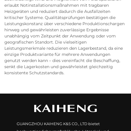
erlaubt Notinstallationsmaßnahmen mit tragbaren
Heizgeräten und reduziert dadurch die Ausfallzeiten
kritischer Systeme. Qualitätsprüfungen bestätigen die
Leistungskonstanz über verschiedene Produktionschargen
hinweg und gewährleisten zuverlässige Ergebnisse
unabhängig vom Zeitpunkt der Anwendung oder vom
geografischen Standort. Die vielseitigen
Leistungsmerkmale reduzieren den Lagerbestand, da eine
einzige Produktvariante für mehrere Anwendungen
genutzt werden kann – dies vereinfacht die Beschaffung,
senkt die Lagerkosten und gewährleistet gleichzeitig
konsistente Schutzstandards.
GUANGZHOU KAIHENG K&S CO., LTD bietet