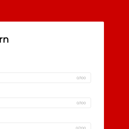
rn
0/100
0/100
0/200