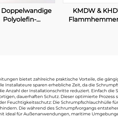
KMDW & KH
Doppelwandige
Flammhemme
Polyolefin-
mittelschwere/s
lauchleitung mit
Polyolefin-
Klebeschicht
Schlauchleitung
Klebeschich
itungen bietet zahlreiche praktische Vorteile, die gän
elle Installateure sparen erhebliche Zeit, da die Schrump
e Anzahl der Installationschritte reduziert. Einfach di
rtigen, dauerhaften Schutz. Dieser optimierte Prozess s
st der Feuchtigkeitsschutz: Die Schrumpfschlauchhülle fü
verhindern. Die während des Schrumpfvorgangs entstehe
damit ideal für Außenanwendungen, maritime Umgebung