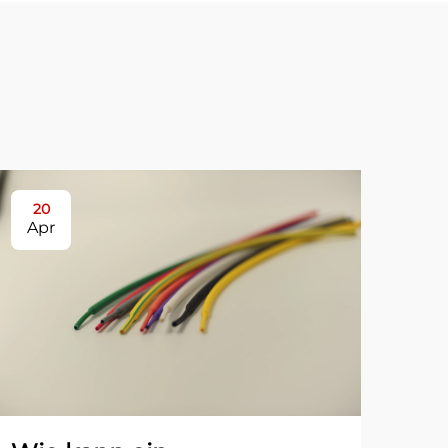
20
2
Apr
Ap