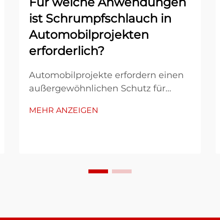
Für welche Anwendungen
ist Schrumpfschlauch in
Automobilprojekten
erforderlich?
Automobilprojekte erfordern einen
außergewöhnlichen Schutz für
elektrische Systeme, Kabelbäume
MEHR ANZEIGEN
und empfindliche Komponenten,
die unter extremen Bedingungen
betrieben werden. Die Technologie
schrumpfbarer Schläuche hat sich
für Automobilingenieure zu einer
unverzichtbaren Lösung
entwickelt...