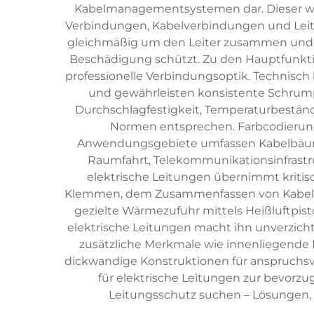
Kabelmanagementsystemen dar. Dieser wär
Verbindungen, Kabelverbindungen und Leit
gleichmäßig um den Leiter zusammen und bi
Beschädigung schützt. Zu den Hauptfunkti
professionelle Verbindungsoptik. Technisch
und gewährleisten konsistente Schrumpfv
Durchschlagfestigkeit, Temperaturbestän
Normen entsprechen. Farbcodierungso
Anwendungsgebiete umfassen Kabelbäume 
Raumfahrt, Telekommunikationsinfrastru
elektrische Leitungen übernimmt kritisc
Klemmen, dem Zusammenfassen von Kabeln 
gezielte Wärmezufuhr mittels Heißluftpist
elektrische Leitungen macht ihn unverzicht
zusätzliche Merkmale wie innenliegende K
dickwandige Konstruktionen für anspruchs
für elektrische Leitungen zur bevorz
Leitungsschutz suchen – Lösungen, di