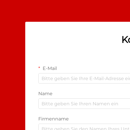
Schutzkonzepte etabliert...
K
E-Mail
Name
Firmenname