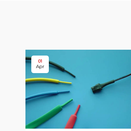
01
Apr