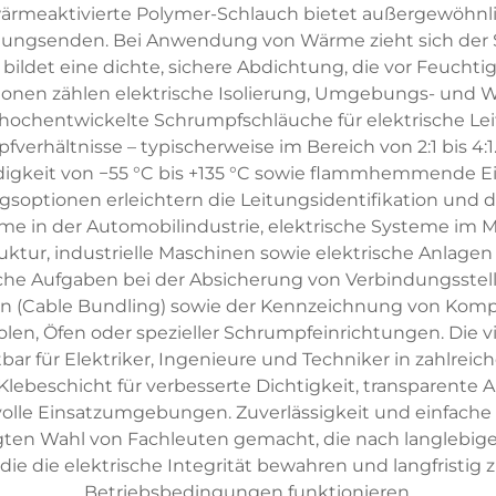
meaktivierte Polymer-Schlauch bietet außergewöhnlich
ungsenden. Bei Anwendung von Wärme zieht sich der S
ldet eine dichte, sichere Abdichtung, die vor Feuchti
onen zählen elektrische Isolierung, Umgebungs- und W
 hochentwickelte Schrumpfschläuche für elektrische L
erhältnisse – typischerweise im Bereich von 2:1 bis 4:1
digkeit von −55 °C bis +135 °C sowie flammhemmende Ei
ptionen erleichtern die Leitungsidentifikation und di
in der Automobilindustrie, elektrische Systeme im M
ktur, industrielle Maschinen sowie elektrische Anlag
he Aufgaben bei der Absicherung von Verbindungsstellen
(Cable Bundling) sowie der Kennzeichnung von Kompon
olen, Öfen oder spezieller Schrumpfeinrichtungen. Die v
bar für Elektriker, Ingenieure und Techniker in zahlrei
lebeschicht für verbesserte Dichtigkeit, transparente A
volle Einsatzumgebungen. Zuverlässigkeit und einfa
ugten Wahl von Fachleuten gemacht, die nach langlebige
e die elektrische Integrität bewahren und langfristig 
Betriebsbedingungen funktionieren.