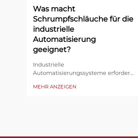
Was macht
Schrumpfschläuche für die
industrielle
Automatisierung
geeignet?
Industrielle
Automatisierungssysteme erfordern
robuste Schutzlösungen, die harten
MEHR ANZEIGEN
Betriebsbedingungen standhalten
und über lange Zeiträume hinweg
eine zuverlässige Leistung
sicherstellen. Die Technologie des
Schrumpfschlauchs hat sich dabei
als zentraler Bestandteil dieser