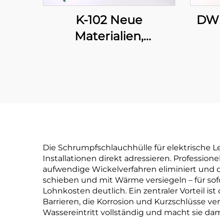
K-102 Neue
DW 
Materialien,
wärmeschrumpfbare,
Sch
flexible Polyolefin-
Schlauchleitung zur
Isolations- und
Schutzabdichtung, 1–
80 mm
Die Schrumpfschlauchhülle für elektrische Le
Installationen direkt adressieren. Profession
aufwendige Wickelverfahren eliminiert und di
schieben und mit Wärme versiegeln – für sofo
Lohnkosten deutlich. Ein zentraler Vorteil i
Barrieren, die Korrosion und Kurzschlüsse 
Wassereintritt vollständig und macht sie 