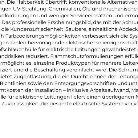
Die Haltbarkeit übertrifft konventionelle Alternativen
ungen UV-Strahlung, Chemikalien, Öle und mechanische 
sanforderungen und weniger Serviceeinsätzen und ermö
as professionelle Erscheinungsbild, das mit der Schru
nd die Kundenzufriedenheit. Saubere, einheitliche Abdeck
h Farbcodierungsmöglichkeiten verbessert sich die Syst
gen zählen hervorragende elektrische Isoliereigenscha
fschlauchhülle für elektrische Leitungen gewährleistet
andrisiken reduziert. Flammschutzformulierungen erfüll
 ermöglicht es, einzelne Produkttypen für mehrere Le
iert und die Beschaffung vereinfacht wird. Die Schrum
etet Zugentlastung, die ein Durchtrennen der Leitunge
ichtlinien sowie den Entsorgungsvorschriften und unte
amtkosten der Installation – inklusive Arbeitsaufwand, 
le für elektrische Leitungen liefert einen überlegene
Zuverlässigkeit, die gesamte elektrische Systeme vor v