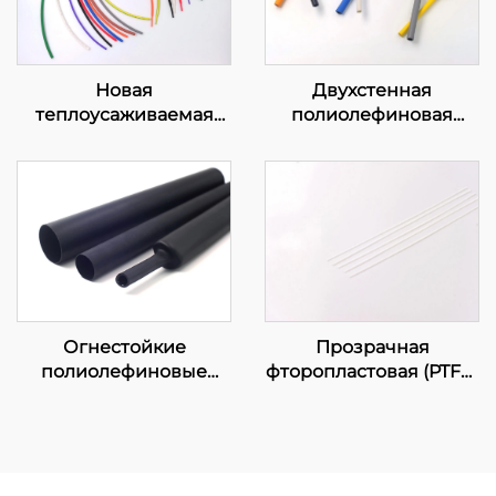
Новая
Двухстенная
теплоусаживаемая
полиолефиновая
полиолефиновая
трубка DW с клеевым
трубка K-102, гибкая
слоем
изоляционная защита,
диаметр 1–80 мм
Прозрачная
Огнестойкие
фторопластовая (PTFE)
полиолефиновые
трубка
трубки средней и
тяжёлой стенки
KMDW и KHDW с
клеевым слоем