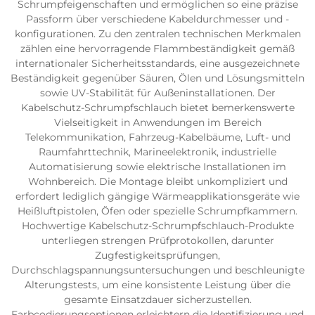
Schrumpfeigenschaften und ermöglichen so eine präzise
Passform über verschiedene Kabeldurchmesser und -
konfigurationen. Zu den zentralen technischen Merkmalen
zählen eine hervorragende Flammbeständigkeit gemäß
internationaler Sicherheitsstandards, eine ausgezeichnete
Beständigkeit gegenüber Säuren, Ölen und Lösungsmitteln
sowie UV-Stabilität für Außeninstallationen. Der
Kabelschutz-Schrumpfschlauch bietet bemerkenswerte
Vielseitigkeit in Anwendungen im Bereich
Telekommunikation, Fahrzeug-Kabelbäume, Luft- und
Raumfahrttechnik, Marineelektronik, industrielle
Automatisierung sowie elektrische Installationen im
Wohnbereich. Die Montage bleibt unkompliziert und
erfordert lediglich gängige Wärmeapplikationsgeräte wie
Heißluftpistolen, Öfen oder spezielle Schrumpfkammern.
Hochwertige Kabelschutz-Schrumpfschlauch-Produkte
unterliegen strengen Prüfprotokollen, darunter
Zugfestigkeitsprüfungen,
Durchschlagspannungsuntersuchungen und beschleunigte
Alterungstests, um eine konsistente Leistung über die
gesamte Einsatzdauer sicherzustellen.
Farbcodierungsoptionen erleichtern die Identifizierung und