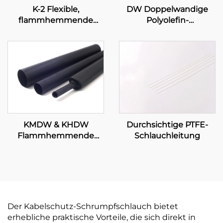
K-2 Flexible,
DW Doppelwandige
flammhemmende
Polyolefin-
Polyolefin-
Schlauchleitung mit
Schlauchleitung
Klebeschicht
Durchsichtige PTFE-
KMDW & KHDW
Schlauchleitung
Flammhemmende
mittelschwere/schwere
Polyolefin-
Schlauchleitung mit
Klebeschicht
Der Kabelschutz-Schrumpfschlauch bietet
erhebliche praktische Vorteile, die sich direkt in