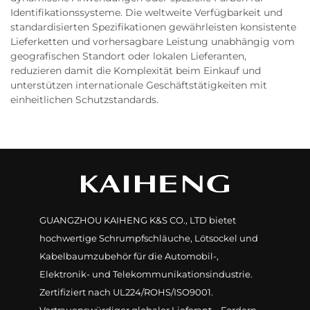
Identifikationssysteme. Die weltweite Verfügbarkeit und
standardisierten Spezifikationen gewährleisten konsistente
Lieferketten und vorhersagbare Leistung unabhängig vom
geografischen Standort oder lokalen Lieferanten,
reduzieren damit die Komplexität beim Einkauf und
unterstützen internationale Geschäftstätigkeiten mit
einheitlichen Schutzstandards.
GUANGZHOU KAIHENG K&S CO., LTD bietet
hochwertige Schrumpfschläuche, Lötsockel und
Kabelbaumzubehör für die Automobil-,
Elektronik- und Telekommunikationsindustrie.
Zertifiziert nach UL224/ROHS/ISO9001.
Vertrauenswürdiger globaler Lieferant – Fordern