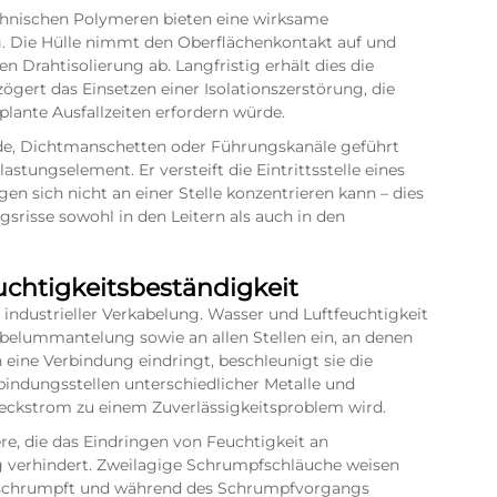
chnischen Polymeren bieten eine wirksame
. Die Hülle nimmt den Oberflächenkontakt auf und
 Drahtisolierung ab. Langfristig erhält dies die
zögert das Einsetzen einer Isolationszerstörung, die
lante Ausfallzeiten erfordern würde.
e, Dichtmanschetten oder Führungskanäle geführt
tungselement. Er versteift die Eintrittsstelle eines
en sich nicht an einer Stelle konzentrieren kann – dies
srisse sowohl in den Leitern als auch in den
htigkeitsbeständigkeit
industrieller Verkabelung. Wasser und Luftfeuchtigkeit
belummantelung sowie an allen Stellen ein, an denen
n eine Verbindung eindringt, beschleunigt sie die
rbindungsstellen unterschiedlicher Metalle und
 Leckstrom zu einem Zuverlässigkeitsproblem wird.
e, die das Eindringen von Feuchtigkeit an
g verhindert. Zweilagige Schrumpfschläuche weisen
zen schrumpft und während des Schrumpfvorgangs