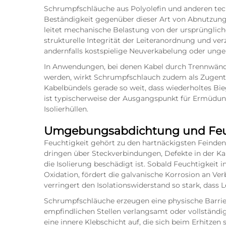
Schrumpfschläuche aus Polyolefin und anderen te
Beständigkeit gegenüber dieser Art von Abnutzung
leitet mechanische Belastung von der ursprünglichen
strukturelle Integrität der Leiteranordnung und ver
andernfalls kostspielige Neuverkabelung oder ungep
In Anwendungen, bei denen Kabel durch Trennwänd
werden, wirkt Schrumpfschlauch zudem als Zugentlas
Kabelbündels gerade so weit, dass wiederholtes Bieg
ist typischerweise der Ausgangspunkt für Ermüdung
Isolierhüllen.
Umgebungsabdichtung und Feuc
Feuchtigkeit gehört zu den hartnäckigsten Feinden 
dringen über Steckverbindungen, Defekte in der Ka
die Isolierung beschädigt ist. Sobald Feuchtigkeit i
Oxidation, fördert die galvanische Korrosion an Ve
verringert den Isolationswiderstand so stark, dass
Schrumpfschläuche erzeugen eine physische Barrier
empfindlichen Stellen verlangsamt oder vollständi
eine innere Klebschicht auf, die sich beim Erhit