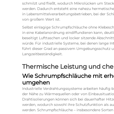
schmilzt und fließt, wodurch Mikrolücken um Steck
werden. Dadurch entsteht eine nahezu hermetische 
in Lebensmittelverarbeitungsbetrieben, bei der Sc
von großem Wert ist.
Selbst einlagige Schrumpfschläuche ohne Klebeschi
in eine Kabelanordnung eindiffundieren kann, deu
beseitigt Lufttaschen und locker sitzende Abschni
würde. Für industrielle Systeme, bei denen lange I
führt dieser Grad an passivem Umgebungsschutz un
Langzeitbeständigkeit.
Thermische Leistung und che
Wie Schrumpfschläuche mit erh
umgehen
Industrielle Verdrahtungssysteme arbeiten häufig 
der Nähe zu Wärmequellen oder von Einbausituati
Drahtisolierungen können sich bei dauerhafter Hitz
werden, wodurch sowohl ihre Schutzfunktion als auc
werden. Schrumpfschläuche – insbesondere Sorten auf