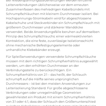
Bei Niederspannungssteuerleitungen werden einzelne
Leiterverbindungen üblicherweise vor dem erneuten
Zusammenfassen des mehradrigen Kabelbündels mit
Schrumpfschläuchen mit kleinem Durchmesser isoliert. Bei
Hochspannungs-Stromkabeln wird für abgeschlossene
Kabelschuhe und Steckverbinder ein Schrumpfschlauch mit
größerem Durchmesser und stärkerer Wanddicke
verwendet. Beide Anwendungsfälle beruhen auf demselben
Prinzip des Schrumpfschlauchs: einer wärmeaktivierten
Kontraktion, die eine feste, zuverlässige Isolationsschicht
ohne mechanische Befestigungselemente oder
unhandliche Klebebänder erzeugt.
Für Spleißanwendungen verwendete Schrumpfschläuche
müssen mit dem richtigen Schrumpfverhältnis ausgewählt
werden, um den erhöhten Durchmesser an der
Verbindungsstelle zu berücksichtigen. Ein
Schrumpfverhältnis von 2:1 – das heißt, der Schlauch
schrumpft auf die Hälfte seines ursprünglichen
Durchmessers – ist bei den meisten Anwendungen zur
Leiterisolierung Standard. Für große abgeschlossene
Verbindungen oder unregelmäßige Geometrien
gewährleistet ein Produkt mit einem Schrumpfverhältnis
von 3:1 oder 4:1, dass der Schlauch den Größenunterschied