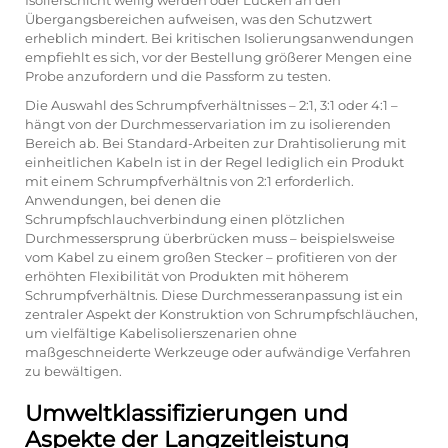
Isolierschicht wellig werden oder Lücken an den
Übergangsbereichen aufweisen, was den Schutzwert
erheblich mindert. Bei kritischen Isolierungsanwendungen
empfiehlt es sich, vor der Bestellung größerer Mengen eine
Probe anzufordern und die Passform zu testen.
Die Auswahl des Schrumpfverhältnisses – 2:1, 3:1 oder 4:1 –
hängt von der Durchmesservariation im zu isolierenden
Bereich ab. Bei Standard-Arbeiten zur Drahtisolierung mit
einheitlichen Kabeln ist in der Regel lediglich ein Produkt
mit einem Schrumpfverhältnis von 2:1 erforderlich.
Anwendungen, bei denen die
Schrumpfschlauchverbindung einen plötzlichen
Durchmessersprung überbrücken muss – beispielsweise
vom Kabel zu einem großen Stecker – profitieren von der
erhöhten Flexibilität von Produkten mit höherem
Schrumpfverhältnis. Diese Durchmesseranpassung ist ein
zentraler Aspekt der Konstruktion von Schrumpfschläuchen,
um vielfältige Kabelisolierszenarien ohne
maßgeschneiderte Werkzeuge oder aufwändige Verfahren
zu bewältigen.
Umweltklassifizierungen und
Aspekte der Langzeitleistung