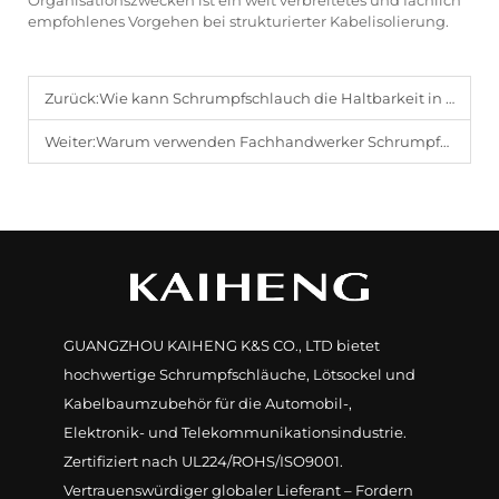
Organisationszwecken ist ein weit verbreitetes und fachlich
empfohlenes Vorgehen bei strukturierter Kabelisolierung.
Zurück:
Wie kann Schrumpfschlauch die Haltbarkeit in industriellen Verdrahtungssystemen verbessern?
Weiter:
Warum verwenden Fachhandwerker Schrumpfschlauch für Anwendungen im Bereich der Kabelbündelung?
GUANGZHOU KAIHENG K&S CO., LTD bietet
hochwertige Schrumpfschläuche, Lötsockel und
Kabelbaumzubehör für die Automobil-,
Elektronik- und Telekommunikationsindustrie.
Zertifiziert nach UL224/ROHS/ISO9001.
Vertrauenswürdiger globaler Lieferant – Fordern