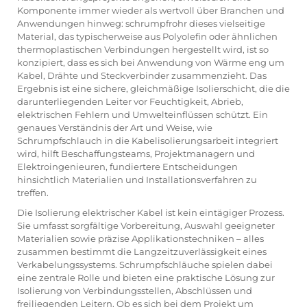
Komponente immer wieder als wertvoll über Branchen und
Anwendungen hinweg:
schrumpfrohr
dieses vielseitige
Material, das typischerweise aus Polyolefin oder ähnlichen
thermoplastischen Verbindungen hergestellt wird, ist so
konzipiert, dass es sich bei Anwendung von Wärme eng um
Kabel, Drähte und Steckverbinder zusammenzieht. Das
Ergebnis ist eine sichere, gleichmäßige Isolierschicht, die die
darunterliegenden Leiter vor Feuchtigkeit, Abrieb,
elektrischen Fehlern und Umwelteinflüssen schützt. Ein
genaues Verständnis der Art und Weise, wie
Schrumpfschlauch in die Kabelisolierungsarbeit integriert
wird, hilft Beschaffungsteams, Projektmanagern und
Elektroingenieuren, fundiertere Entscheidungen
hinsichtlich Materialien und Installationsverfahren zu
treffen.
Die Isolierung elektrischer Kabel ist kein eintägiger Prozess.
Sie umfasst sorgfältige Vorbereitung, Auswahl geeigneter
Materialien sowie präzise Applikationstechniken – alles
zusammen bestimmt die Langzeitzuverlässigkeit eines
Verkabelungssystems. Schrumpfschläuche spielen dabei
eine zentrale Rolle und bieten eine praktische Lösung zur
Isolierung von Verbindungsstellen, Abschlüssen und
freiliegenden Leitern. Ob es sich bei dem Projekt um