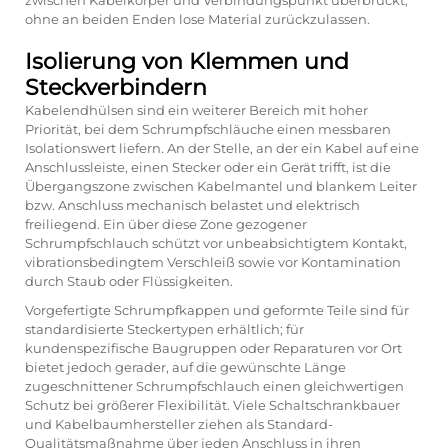
zwischen Kabelkörper und Verbindungspunkt überbrückt,
ohne an beiden Enden lose Material zurückzulassen.
Isolierung von Klemmen und
Steckverbindern
Kabelendhülsen sind ein weiterer Bereich mit hoher
Priorität, bei dem Schrumpfschläuche einen messbaren
Isolationswert liefern. An der Stelle, an der ein Kabel auf eine
Anschlussleiste, einen Stecker oder ein Gerät trifft, ist die
Übergangszone zwischen Kabelmantel und blankem Leiter
bzw. Anschluss mechanisch belastet und elektrisch
freiliegend. Ein über diese Zone gezogener
Schrumpfschlauch schützt vor unbeabsichtigtem Kontakt,
vibrationsbedingtem Verschleiß sowie vor Kontamination
durch Staub oder Flüssigkeiten.
Vorgefertigte Schrumpfkappen und geformte Teile sind für
standardisierte Steckertypen erhältlich; für
kundenspezifische Baugruppen oder Reparaturen vor Ort
bietet jedoch gerader, auf die gewünschte Länge
zugeschnittener Schrumpfschlauch einen gleichwertigen
Schutz bei größerer Flexibilität. Viele Schaltschrankbauer
und Kabelbaumhersteller ziehen als Standard-
Qualitätsmaßnahme über jeden Anschluss in ihren