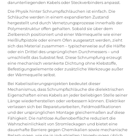
darunterliegenden Kabels oder Steckverbinders anpasst.
Die Physik hinter Schrumpfschläuchen ist einfach. Die
Schläuche werden in einem expandierten Zustand
hergestellt und durch Vernetzungsprozesse innerhalb der
Polymerstruktur offen gehalten. Sobald sie über dem
Zielbereich positioniert und einer Wärmequelle wie einer
Heißluftpistole oder einem Ofen ausgesetzt werden, zieht
sich das Material zusammen – typischerweise auf die Hälfte
oder ein Drittel des ursprünglichen Durchmessers – und
umschließt das Substrat fest. Diese Schrumpfung erzeugt
eine mechanisch verankerte Dichtung ohne Klebstoffe,
Befestigungselemente oder zusätzliche Werkzeuge außer
der Wärmequelle selbst.
Bei Kabelisolierungsprojekten bedeutet dieser
Mechanismus, dass Schrumpfschläuche die dielektrischen
Eigenschaften eines Kabels an jeder beliebigen Stelle seiner
Länge wiederherstellen oder verbessern können. Elektriker
verlassen sich bei Reparaturarbeiten, Feldmodifikationen
und der ursprünglichen Montage gleichermaßen auf diese
Fähigkeit. Die nahtlose Außenoberfläche reduziert die
Wahrscheinlichkeit von Stromleckagen und bietet eine
dauerhafte Barriere gegen Chemikalien sowie mechanische
Belastungen, wie sie in industriellen Umgebungen üblich