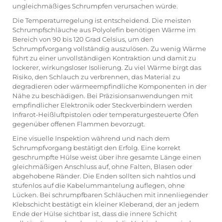
ungleichmäßiges Schrumpfen verursachen würde.
Die Temperaturregelung ist entscheidend. Die meisten
Schrumpfschläuche aus Polyolefin benötigen Wärme im
Bereich von 90 bis 120 Grad Celsius, um den
Schrumpfvorgang vollständig auszulösen. Zu wenig Wärme
führt zu einer unvollständigen Kontraktion und damit zu
lockerer, wirkungsloser Isolierung. Zu viel Wärme birgt das
Risiko, den Schlauch zu verbrennen, das Material zu
degradieren oder wärmeempfindliche Komponenten in der
Nähe zu beschädigen. Bei Präzisionsanwendungen mit
empfindlicher Elektronik oder Steckverbindern werden
Infrarot-Heißluftpistolen oder temperaturgesteuerte Öfen
gegenüber offenen Flammen bevorzugt.
Eine visuelle Inspektion während und nach dem
Schrumpfvorgang bestätigt den Erfolg. Eine korrekt
geschrumpfte Hülse weist über ihre gesamte Länge einen
gleichmäßigen Anschluss auf, ohne Falten, Blasen oder
abgehobene Ränder. Die Enden sollten sich nahtlos und
stufenlos auf die Kabelummantelung auflegen, ohne
Lücken. Bei schrumpfbaren Schläuchen mit innenliegender
Klebschicht bestätigt ein kleiner Kleberand, der an jedem
Ende der Hülse sichtbar ist, dass die innere Schicht