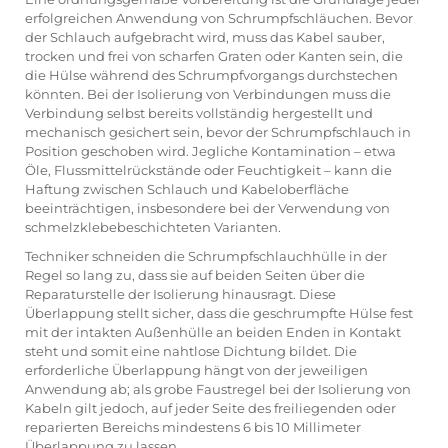
erfolgreichen Anwendung von Schrumpfschläuchen. Bevor
der Schlauch aufgebracht wird, muss das Kabel sauber,
trocken und frei von scharfen Graten oder Kanten sein, die
die Hülse während des Schrumpfvorgangs durchstechen
könnten. Bei der Isolierung von Verbindungen muss die
Verbindung selbst bereits vollständig hergestellt und
mechanisch gesichert sein, bevor der Schrumpfschlauch in
Position geschoben wird. Jegliche Kontamination – etwa
Öle, Flussmittelrückstände oder Feuchtigkeit – kann die
Haftung zwischen Schlauch und Kabeloberfläche
beeinträchtigen, insbesondere bei der Verwendung von
schmelzklebebeschichteten Varianten.
Techniker schneiden die Schrumpfschlauchhülle in der
Regel so lang zu, dass sie auf beiden Seiten über die
Reparaturstelle der Isolierung hinausragt. Diese
Überlappung stellt sicher, dass die geschrumpfte Hülse fest
mit der intakten Außenhülle an beiden Enden in Kontakt
steht und somit eine nahtlose Dichtung bildet. Die
erforderliche Überlappung hängt von der jeweiligen
Anwendung ab; als grobe Faustregel bei der Isolierung von
Kabeln gilt jedoch, auf jeder Seite des freiliegenden oder
reparierten Bereichs mindestens 6 bis 10 Millimeter
Überlappung zu lassen.