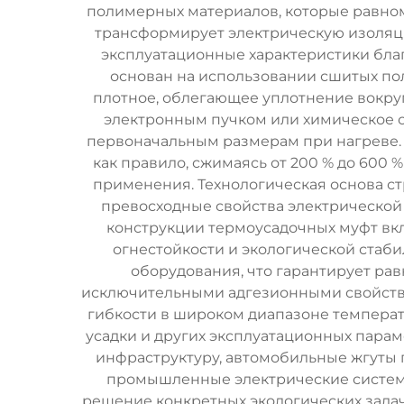
полимерных материалов, которые равно
трансформирует электрическую изоляц
эксплуатационные характеристики бла
основан на использовании сшитых п
плотное, облегающее уплотнение вокру
электронным пучком или химическое с
первоначальным размерам при нагреве.
как правило, сжимаясь от 200 % до 600
применения. Технологическая основа с
превосходные свойства электрической
конструкции термоусадочных муфт вк
огнестойкости и экологической стаб
оборудования, что гарантирует ра
исключительными адгезионными свойств
гибкости в широком диапазоне температ
усадки и других эксплуатационных пара
инфраструктуру, автомобильные жгуты 
промышленные электрические системы
решение конкретных экологических зада