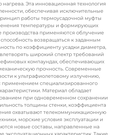
нагрева. Эта инновационная технология
ленности, обеспечивая исключительные
 Принцип работы термоусадочной муфты
зменения температуры и формирующих
се производства применяются облучение
 способность возвращаться к заданным
ость по коэффициенту усадки диаметра,
довлетворять широкий спектр требований
олефиновых компаундах, обеспечивающих
 механическую прочность. Современные
ости к ультрафиолетовому излучению,
а с применением специализированного
характеристики. Материал обладает
нованием при одновременном сохранении
бильность толщины стенки, коэффициента
енения охватывают телекоммуникационную
хники, морские условия эксплуатации и
ются новые составы, направленные на
 эксплуатационных характеристик. Такие