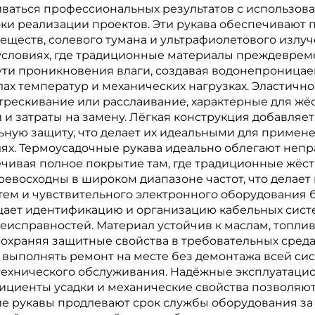
биваться профессиональных результатов с использов
оки реализации проектов. Эти рукава обеспечивают 
еществ, солевого тумана и ультрафиолетового излу
условиях, где традиционные материалы преждевреме
ути проникновения влаги, создавая водонепроница
ах температур и механических нагрузках. Эластичн
рескивание или расслаивание, характерные для жёс
 и затраты на замену. Лёгкая конструкция добавля
ную защиту, что делает их идеальными для применен
лях. Термоусадочные рукава идеально облегают неп
чивая полное покрытие там, где традиционные жёс
ревосходны в широком диапазоне частот, что делае
м и чувствительного электронного оборудования б
ает идентификацию и организацию кабельных систе
еисправностей. Материал устойчив к маслам, топли
храняя защитные свойства в требовательных средах
 выполнять ремонт на месте без демонтажа всей си
технического обслуживания. Надёжные эксплуатаци
ициенты усадки и механические свойства позволяют
ие рукавы продлевают срок службы оборудования за