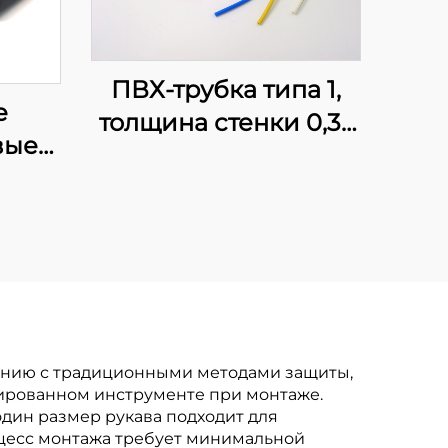
ПВХ-трубка типа 1,
е
толщина стенки 0,3–
вые
2,0 мм,
й и
сертифицирована
ки
UL,
W с
электротехнический
ем
короб
ению с традиционными методами защиты,
зированном инструменте при монтаже.
дин размер рукава подходит для
роцесс монтажа требует минимальной