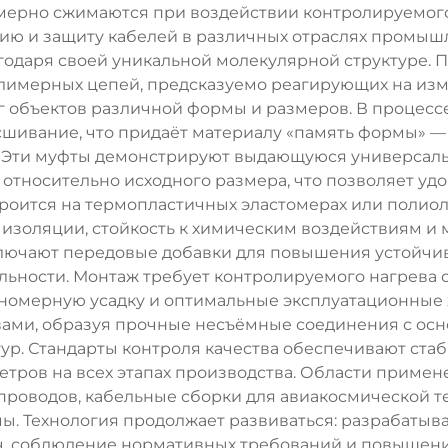
мерно сжимаются при воздействии контролируемого 
ию и защиту кабелей в различных отраслях промыш
годаря своей уникальной молекулярной структуре.
олимерных цепей, предсказуемо реагирующих на и
г объектов различной формы и размеров. В процес
шивание, что придаёт материалу «память формы» —
 Эти муфты демонстрируют выдающуюся универсальн
 % относительно исходного размера, что позволяет у
троится на термопластичных эластомерах или поли
 изоляции, стойкость к химическим воздействиям и
лючают передовые добавки для повышения устойчив
ильности. Монтаж требует контролируемого нагрев
вномерную усадку и оптимальные эксплуатационные 
ами, образуя прочные несъёмные соединения с ос
ур. Стандарты контроля качества обеспечивают ста
метров на всех этапах производства. Области прим
проводов, кабельные сборки для авиакосмической те
. Технология продолжает развиваться: разрабатыва
ч, соблюдение нормативных требований и повышение