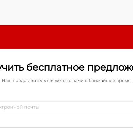
систем. Этот специализированный
метод защиты предполагает
использование
термоактивируемых полимерных
гильз...
чить бесплатное предло
Наш представитель свяжется с вами в ближайшее время.