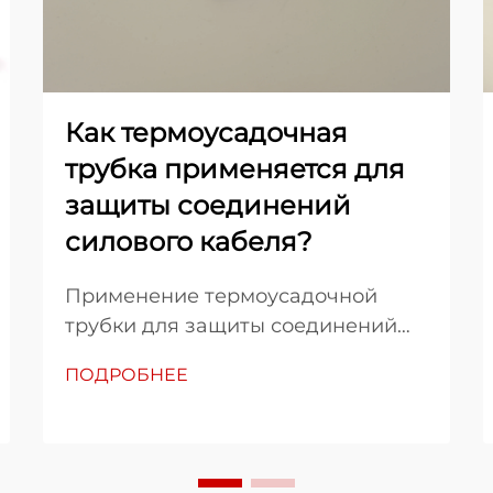
Как термоусадочная
трубка применяется для
защиты соединений
силового кабеля?
Применение термоусадочной
трубки для защиты соединений
силовых кабелей представляет
ПОДРОБНЕЕ
собой критически важный
процесс, обеспечивающий
долгосрочную надёжность и
безопасность электрических