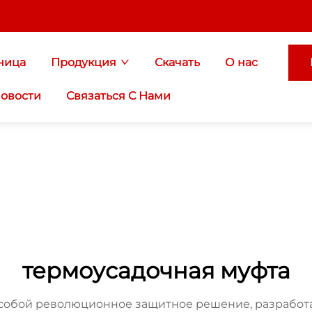
ница
Продукция
Скачать
О нас
овости
Связаться С Нами
термоусадочная муфта
 собой революционное защитное решение, разработ