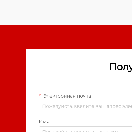
проекты и бригады по
техническому обслуживанию
инфраструктуры. Когда вода
проникает в места соединения
проводов, в узлах соединения...
Полу
Электронная почта
Имя