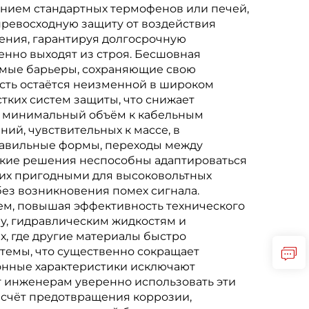
анием стандартных термофенов или печей,
превосходную защиту от воздействия
чения, гарантируя долгосрочную
нно выходят из строя. Бесшовная
емые барьеры, сохраняющие свою
ость остаётся неизменной в широком
тких систем защиты, что снижает
ет минимальный объём к кабельным
ий, чувствительных к массе, в
равильные формы, переходы между
ткие решения неспособны адаптироваться
т их пригодными для высоковольтных
ез возникновения помех сигнала.
м, повышая эффективность технического
ву, гидравлическим жидкостям и
, где другие материалы быстро
стемы, что существенно сокращает
онные характеристики исключают
 инженерам уверенно использовать эти
 счёт предотвращения коррозии,