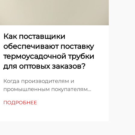
Как поставщики
Ка
обеспечивают поставку
тр
термоусадочной трубки
эл
для оптовых заказов?
пр
Когда производителям и
Тех
промышленным покупателям
тру
требуются решения на основе
ПОДРОБНЕЕ
про
термоусадочной трубки для
ПО
во 
проектов крупного масштаба,
при
понимание процесса выполнения
кри
заказов поставщиками становится