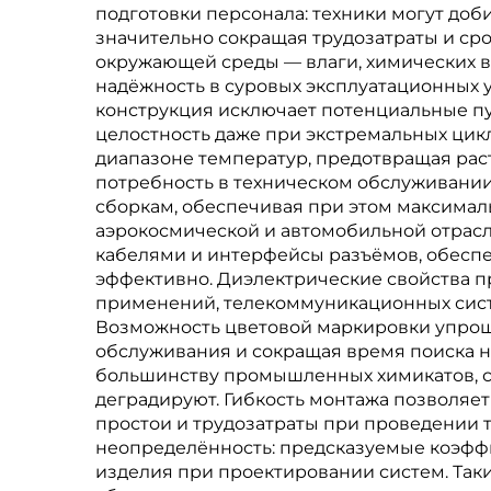
подготовки персонала: техники могут до
значительно сокращая трудозатраты и ср
окружающей среды — влаги, химических в
надёжность в суровых эксплуатационных 
конструкция исключает потенциальные п
целостность даже при экстремальных цикл
диапазоне температур, предотвращая раст
потребность в техническом обслуживании
сборкам, обеспечивая при этом максималь
аэрокосмической и автомобильной отрас
кабелями и интерфейсы разъёмов, обеспе
эффективно. Диэлектрические свойства п
применений, телекоммуникационных систе
Возможность цветовой маркировки упрощ
обслуживания и сокращая время поиска н
большинству промышленных химикатов, со
деградируют. Гибкость монтажа позволяет
простои и трудозатраты при проведении 
неопределённость: предсказуемые коэфф
изделия при проектировании систем. Так