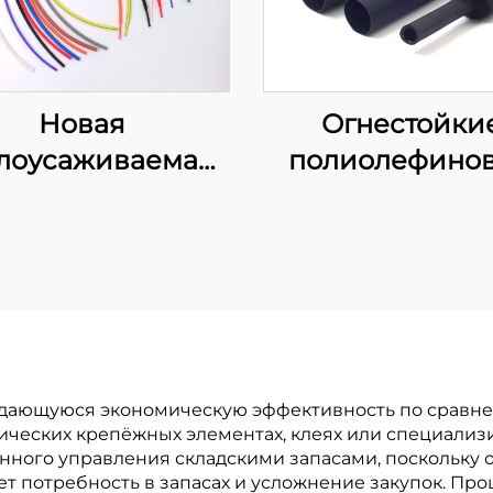
Новая
Огнестойки
лоусаживаемая
полиолефино
лиолефиновая
трубки средне
ка K-102, гибкая
тяжёлой стен
золяционная
KMDW и KHD
та, диаметр 1–80
клеевым сло
мм
ыдающуюся экономическую эффективность по сравн
ических крепёжных элементах, клеях или специали
нного управления складскими запасами, поскольку о
ет потребность в запасах и усложнение закупок. П