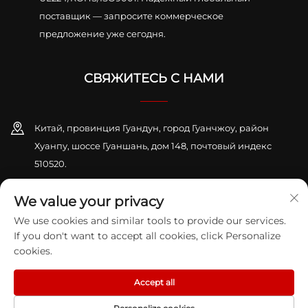
поставщик — запросите коммерческое
предложение уже сегодня.
СВЯЖИТЕСЬ С НАМИ
Китай, провинция Гуандун, город Гуанчжоу, район
Хуанпу, шоссе Гуаншань, дом 148, почтовый индекс
510520.
+86-13416189912
We value your privacy
We use cookies and similar tools to provide our services.
[email protected]
If you don't want to accept all cookies, click Personalize
cookies.
Авторское право © 2026 GUANGZHOU KAIHENG K&S CO., LTD. Все
права защищены.
Политика конфиденциальности
Accept all