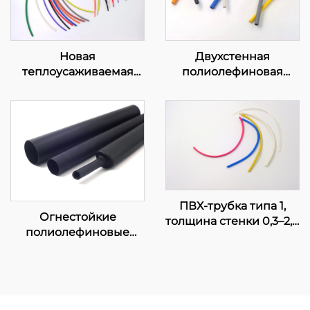
Новая
Двухстенная
теплоусаживаемая
полиолефиновая
полиолефиновая
трубка DW с клеевым
трубка K-102, гибкая
слоем
изоляционная защита,
диаметр 1–80 мм
ПВХ-трубка типа 1,
Огнестойкие
толщина стенки 0,3–2,0
полиолефиновые
мм, сертифицирована
трубки средней и
UL,
тяжёлой стенки
электротехнический
KMDW и KHDW с
короб
клеевым слоем