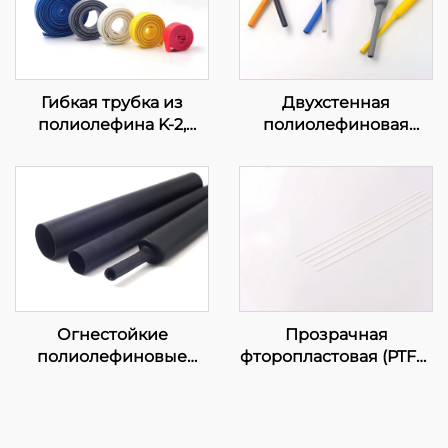
Гибкая трубка из
Двухстенная
полиолефина K-2,
полиолефиновая
огнестойкая
трубка DW с клеевым
слоем
Прозрачная
Огнестойкие
фторопластовая (PTFE)
полиолефиновые
трубка
трубки средней и
тяжёлой стенки
KMDW и KHDW с
клеевым слоем