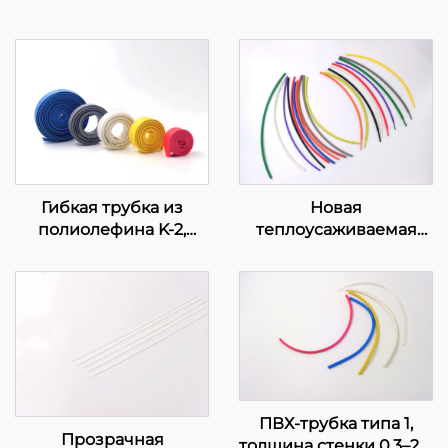
Гибкая трубка из
Новая
полиолефина K-2,
теплоусаживаемая
огнестойкая
полиолефиновая
трубка K-102, гибкая
изоляционная защита,
диаметр 1–80 мм
ПВХ-трубка типа 1,
Прозрачная
толщина стенки 0,3–2,0