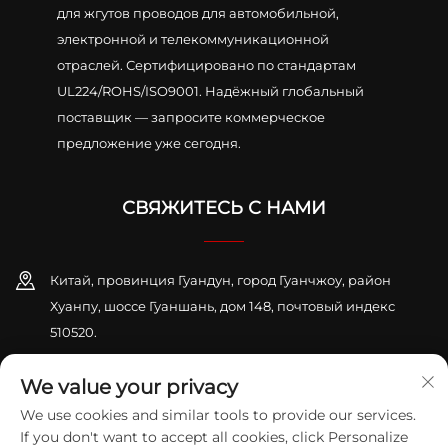
для жгутов проводов для автомобильной,
электронной и телекоммуникационной
отраслей. Сертифицировано по стандартам
UL224/ROHS/ISO9001. Надёжный глобальный
поставщик — запросите коммерческое
предложение уже сегодня.
СВЯЖИТЕСЬ С НАМИ
Китай, провинция Гуандун, город Гуанчжоу, район
Хуанпу, шоссе Гуаншань, дом 148, почтовый индекс
510520.
+86-13416189912
We value your privacy
We use cookies and similar tools to provide our services.
[email protected]
If you don't want to accept all cookies, click Personalize