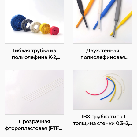
Гибкая трубка из
Двухстенная
полиолефина K-2,
полиолефиновая
огнестойкая
трубка DW с клеевым
слоем
ПВХ-трубка типа 1,
Прозрачная
толщина стенки 0,3–2,0
фторопластовая (PTFE)
мм, сертифицирована
трубка
UL,