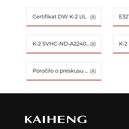
Certifikat DW K-2 UL
E32
K-2 SVHC-ND-A2240185061101001
K-2
Poročilo o preskusu PTFE, št. WT230992-1