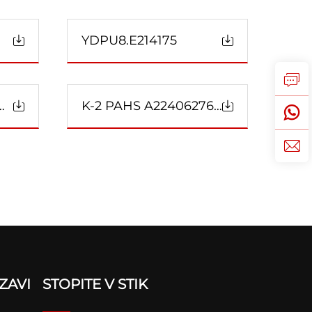
YDPU8.E214175
ND CANEC24018051301
K-2 PAHS A2240627696101001
ZAVI
STOPITE V STIK