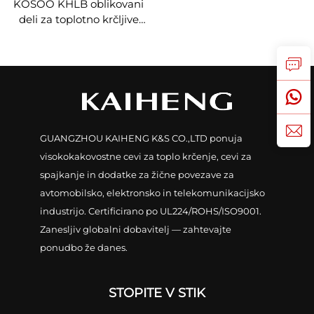
KOSOO KHLB oblikovani
deli za toplotno krčljive
nizkonapetostne
kabelske razvejitve z 2 do
5 jedri
GUANGZHOU KAIHENG K&S CO.,LTD ponuja
visokokakovostne cevi za toplo krčenje, cevi za
spajkanje in dodatke za žične povezave za
avtomobilsko, elektronsko in telekomunikacijsko
industrijo. Certificirano po UL224/ROHS/ISO9001.
Zanesljiv globalni dobavitelj — zahtevajte
ponudbo že danes.
STOPITE V STIK