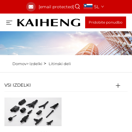
SL
[email protected]
Pridobite ponudbo
>
Domov>
Izdelki
Litinski deli
VSI IZDELKI