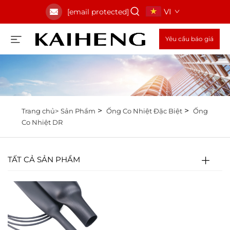
VI
[email protected]
Yêu cầu báo giá
>
>
Trang chủ>
Sản Phẩm
Ống Co Nhiệt Đặc Biệt
Ống
Co Nhiệt DR
TẤT CẢ SẢN PHẨM