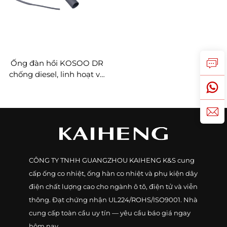
Ống đàn hồi KOSOO DR
chống diesel, linh hoạt và
chống cháy
CÔNG TY TNHH GUANGZHOU KAIHENG K&S cung
cấp ống co nhiệt, ống hàn co nhiệt và phụ kiện dây
điện chất lượng cao cho ngành ô tô, điện tử và viễn
thông. Đạt chứng nhận UL224/ROHS/ISO9001. Nhà
cung cấp toàn cầu uy tín — yêu cầu báo giá ngay
hôm nay.