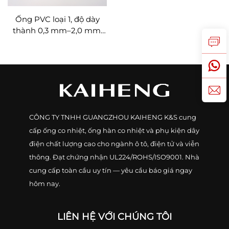
Ống PVC loại 1, độ dày
thành 0,3 mm–2,0 mm,
được liệt kê theo tiêu
chuẩn UL, máng đi dây
điện
CÔNG TY TNHH GUANGZHOU KAIHENG K&S cung
cấp ống co nhiệt, ống hàn co nhiệt và phụ kiện dây
điện chất lượng cao cho ngành ô tô, điện tử và viễn
thông. Đạt chứng nhận UL224/ROHS/ISO9001. Nhà
cung cấp toàn cầu uy tín — yêu cầu báo giá ngay
hôm nay.
LIÊN HỆ VỚI CHÚNG TÔI