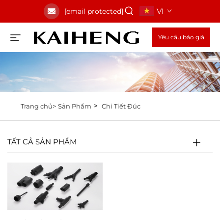
VI
[email protected]
Yêu cầu báo giá
>
Trang chủ>
Sản Phẩm
Chi Tiết Đúc
TẤT CẢ SẢN PHẨM