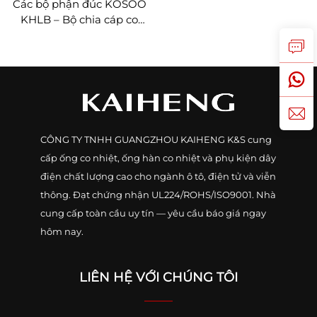
Các bộ phận đúc KOSOO
KHLB – Bộ chia cáp co
nhiệt điện áp thấp, từ 2
đến 5 lõi
CÔNG TY TNHH GUANGZHOU KAIHENG K&S cung
cấp ống co nhiệt, ống hàn co nhiệt và phụ kiện dây
điện chất lượng cao cho ngành ô tô, điện tử và viễn
thông. Đạt chứng nhận UL224/ROHS/ISO9001. Nhà
cung cấp toàn cầu uy tín — yêu cầu báo giá ngay
hôm nay.
LIÊN HỆ VỚI CHÚNG TÔI