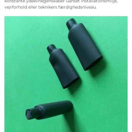
konstante ydeevnegenskaber uanset installationsmiljø,
vejrforhold eller teknikers færdighedsniveau.