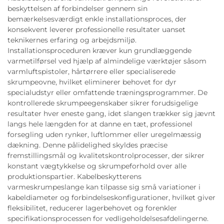
beskyttelsen af forbindelser gennem sin
bemærkelsesværdigt enkle installationsproces, der
konsekvent leverer professionelle resultater uanset
teknikernes erfaring og arbejdsmiljø.
Installationsproceduren kræver kun grundlæggende
varmetilførsel ved hjælp af almindelige værktøjer såsom
varmluftspistoler, hårtørrere eller specialiserede
skrumpeovne, hvilket eliminerer behovet for dyr
specialudstyr eller omfattende træningsprogrammer. De
kontrollerede skrumpeegenskaber sikrer forudsigelige
resultater hver eneste gang, idet slangen trækker sig jævnt
langs hele længden for at danne en tæt, professionel
forsegling uden rynker, luftlommer eller uregelmæssig
dækning. Denne pålidelighed skyldes præcise
fremstillingsmål og kvalitetskontrolprocesser, der sikrer
konstant vægtykkelse og skrumpeforhold over alle
produktionspartier. Kabelbeskytterens
varmeskrumpeslange kan tilpasse sig små variationer i
kabeldiameter og forbindelseskonfigurationer, hvilket giver
fleksibilitet, reducerer lagerbehovet og forenkler
specifikationsprocessen for vedligeholdelsesafdelingerne.