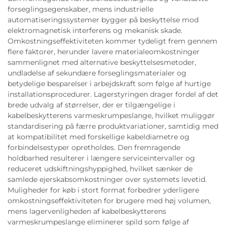
forseglingsegenskaber, mens industrielle
automatiseringssystemer bygger på beskyttelse mod
elektromagnetisk interferens og mekanisk skade.
Omkostningseffektiviteten kommer tydeligt frem gennem
flere faktorer, herunder lavere materialeomkostninger
sammenlignet med alternative beskyttelsesmetoder,
undladelse af sekundære forseglingsmaterialer og
betydelige besparelser i arbejdskraft som følge af hurtige
installationsprocedurer. Lagerstyringen drager fordel af det
brede udvalg af størrelser, der er tilgængelige i
kabelbeskytterens varmeskrumpeslange, hvilket muliggør
standardisering på færre produktvariationer, samtidig med
at kompatibilitet med forskellige kabeldiametre og
forbindelsestyper opretholdes. Den fremragende
holdbarhed resulterer i længere serviceintervaller og
reduceret udskiftningshyppighed, hvilket sænker de
samlede ejerskabsomkostninger over systemets levetid.
Muligheder for køb i stort format forbedrer yderligere
omkostningseffektiviteten for brugere med høj volumen,
mens lagervenligheden af kabelbeskytterens
varmeskrumpeslange eliminerer spild som følge af