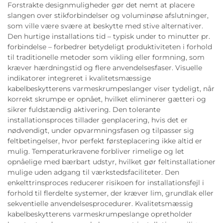
Forstrakte designmuligheder gør det nemt at placere
slangen over stikforbindelser og voluminøse afslutninger,
som ville være svære at beskytte med stive alternativer.
Den hurtige installations tid – typisk under to minutter pr.
forbindelse – forbedrer betydeligt produktiviteten i forhold
til traditionelle metoder som vikling eller formning, som
kræver hærdningstid og flere anvendelsesfaser. Visuelle
indikatorer integreret i kvalitetsmæssige
kabelbeskytterens varmeskrumpeslanger viser tydeligt, når
korrekt skrumpe er opnået, hvilket eliminerer gætteri og
sikrer fuldstændig aktivering. Den tolerante
installationsproces tillader genplacering, hvis det er
nødvendigt, under opvarmningsfasen og tilpasser sig
feltbetingelser, hvor perfekt førsteplacering ikke altid er
mulig. Temperaturkravene forbliver rimelige og let
opnåelige med bærbart udstyr, hvilket gør feltinstallationer
mulige uden adgang til værkstedsfaciliteter. Den
enkelttrinsproces reducerer risikoen for installationsfejl i
forhold til flerdelte systemer, der kræver lim, grundlak eller
sekventielle anvendelsesprocedurer. Kvalitetsmæssig
kabelbeskytterens varmeskrumpeslange opretholder