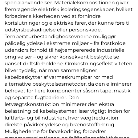
specialanvendelser. Materialekompositionen giver
fremragende elektrisk isoleringsegenskaber, hvilket
forbedrer sikkerheden ved at forhindre
kortslutninger og elektriske farer, der kunne føre til
udstyrsbeskadigelse eller personskade.
Temperaturbestandighedsevnerne muliggør
pålidelig ydelse i ekstreme miljøer – fra frostkolde
udendørs forhold til højtempererede industrielle
omgivelser – og sikrer konsekvent beskyttelse
uanset driftsforholdene. Omkostningseffektiviteten
bliver tydelig, når man sammenligner
kabelbeskytter af varmeskrumpbar rør med
alternative beskyttelsesmetoder, da den eliminerer
behovet for flere komponenter såsom tape, mastik
og separate fugtbarrierer. Den
letvægtskonstruktion minimerer den ekstra
belastning på kabelsystemer, især vigtigt inden for
luftfarts- og bilindustrien, hvor vægtreduktion
direkte påvirker ydelse og brændstofforbrug.
Mulighederne for farvekodning forbedrer