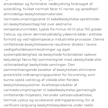
anvendelser og forhindrer nedbrydning forårsaget af
solstråling, hvilket normalt fører til revner og sprødhed i
almindelige beskyttelsesmaterialer.
Varmeskrumpningsrøret til kabelbeskyttelse opretholder
sin beskyttelsesintegritet over ekstreme
temperaturområder, typisk fra minus 40 til plus 150 grader
Celsius, og sikrer dermed pålidelig ydeevne både i arktiske
forhold og ved højtemperatur-industrielle processer. Denne
omfattende beskyttelsesevne resulterer direkte i lavere
vedligeholdelsesomkostninger og øget
systempålidelighed, da beskyttede forbindelser oplever
betydeligt færre fejl sammenlignet med ubeskyttede eller
utilstrækkeligt beskyttede samlinger. Den
sammenhængende karakter af beskyttelsen eliminerer
potentielle indtrængningspunkter for forurening, som
kunne opstå ved brug af viklede eller flerdels
beskyttelsessystemer. Kvalitetsprodukter af
varmeskrumpningsrør til kabelbeskyttelse gennemgår
omfattende miljøtests, herunder saltstøvudsættelse,
termisk cyklus og accelereret aldringsprøvning, for at
verificere langvarig beskyttelsesydeevne under reelle