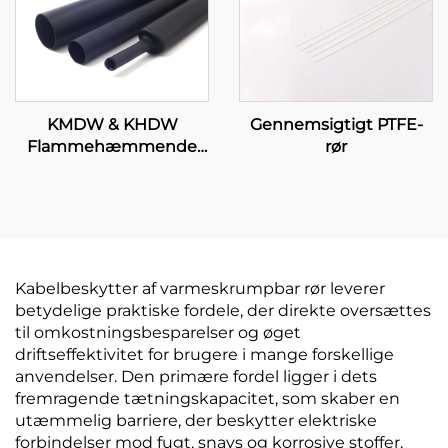
Gennemsigtigt PTFE-
KMDW & KHDW
rør
Flammehæmmende
mellem-/tykvægget
polyolefin-rør med
klæbemiddel
Kabelbeskytter af varmeskrumpbar rør leverer
betydelige praktiske fordele, der direkte oversættes
til omkostningsbesparelser og øget
driftseffektivitet for brugere i mange forskellige
anvendelser. Den primære fordel ligger i dets
fremragende tætningskapacitet, som skaber en
utæmmelig barriere, der beskytter elektriske
forbindelser mod fugt, snavs og korrosive stoffer,