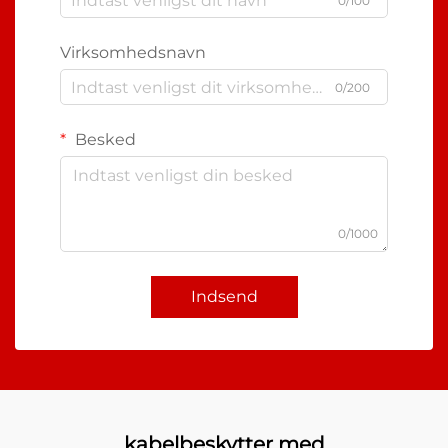
0/100
Virksomhedsnavn
0/200
Besked
0/1000
Indsend
kabelbeskytter med