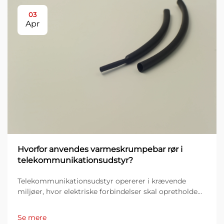
03
Apr
Hvorfor anvendes varmeskrumpebar rør i
telekommunikationsudstyr?
Telekommunikationsudstyr opererer i krævende
miljøer, hvor elektriske forbindelser skal opretholde
pålidelighed under ekstreme forhold. Beskyttelsen af
kabler, ledninger og forbindelser bliver kritisk, når
Se mere
udstyret udsættes for fugt, temperatur...