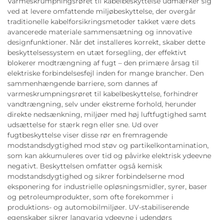
Varmeskrumpningsrøret til kabelbeskyttelse udmærker sig
ved at levere omfattende miljøbeskyttelse, der overgår
traditionelle kabelforsikringsmetoder takket være dets
avancerede materiale sammensætning og innovative
designfunktioner. Når det installeres korrekt, skaber dette
beskyttelsessystem en utæt forsegling, der effektivt
blokerer modtrængning af fugt – den primære årsag til
elektriske forbindelsesfejl inden for mange brancher. Den
sammenhængende barriere, som dannes af
varmeskrumpningsrøret til kabelbeskyttelse, forhindrer
vandtrængning, selv under ekstreme forhold, herunder
direkte nedsænkning, miljøer med høj luftfugtighed samt
udsættelse for stærk regn eller sne. Ud over
fugtbeskyttelse viser disse rør en fremragende
modstandsdygtighed mod støv og partikelkontamination,
som kan akkumuleres over tid og påvirke elektrisk ydeevne
negativt. Beskyttelsen omfatter også kemisk
modstandsdygtighed og sikrer forbindelserne mod
eksponering for industrielle opløsningsmidler, syrer, baser
og petroleumprodukter, som ofte forekommer i
produktions- og automobilmiljøer. UV-stabiliserende
egenskaber sikrer langvarig ydeevne i udendørs