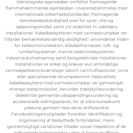
teknologiske egenskaber omfatter fremragende
flammehæmmende egenskaber i overensstemmelse med
internationale sikkerhedsstandarder, fremragende
kemikaliebestandighed over for syrer, olie og
opløsningsmidler samt UV-stabilitet til udendørs
installationer. Kabelbeskytteren med varmeskrumpbar rør
tilbyder bemærkelsesværdig alsidighed i anvendelser inden
for telekommunikation, bilkabelharnesser, luft- og
rumfartssystemer, marine elektroniksystemer,
industriautomatisering samt boligelektriske installationer.
Installationen er enkel og kræver kun almindelige
varmeapplikationsværktøjer såsom varmluftspistoler, ovne
eller specialiserede skrumpekamre. Højkvalitets
kabelbeskyttere med varmeskrumpbar rør gennemgår
strenge testprotokoller, herunder trækstyrkevurdering,
dielektrisk gennembrudsspændingsvurdering og
accelererede aldringsprøver, for at sikre konsekvent
ydeevne gennem hele deres driftslevetid.
Farvekodningsmuligheder forenkler identifikation og
organisering af beskyttede forbindelser, mens
gennemsigtige variationer tillader visuel inspektion af de
indkapslede komponenter uden at fjerne mufferne.