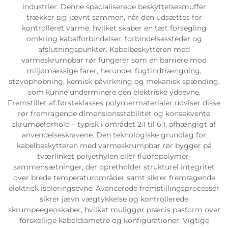
industrier. Denne specialiserede beskyttelsesmuffer
trækker sig jævnt sammen, når den udsættes for
kontrolleret varme, hvilket skaber en tæt forsegling
omkring kabelforbindelser, forbindelsessteder og
afslutningspunkter. Kabelbeskytteren med
varmeskrumpbar rør fungerer som en barriere mod
miljømæssige farer, herunder fugtindtrængning,
støvophobning, kemisk påvirkning og mekanisk spænding,
som kunne underminere den elektriske ydeevne.
Fremstillet af førsteklasses polymermaterialer udviser disse
rør fremragende dimensionsstabilitet og konsekvente
skrumpeforhold – typisk i området 2:1 til 6:1, afhængigt af
anvendelseskravene. Den teknologiske grundlag for
kabelbeskytteren med varmeskrumpbar rør bygger på
tværlinket polyethylen eller fluoropolymer-
sammensætninger, der opretholder strukturel integritet
over brede temperaturområder samt sikrer fremragende
elektrisk isoleringsevne. Avancerede fremstillingsprocesser
sikrer jævn vægtykkelse og kontrollerede
skrumpeegenskaber, hvilket muliggør præcis pasform over
forskellige kabeldiametre og konfigurationer. Vigtige