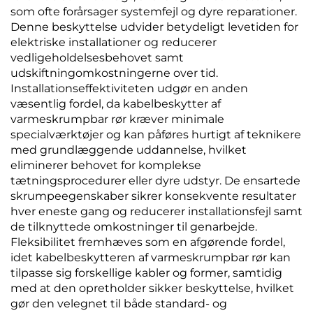
som ofte forårsager systemfejl og dyre reparationer.
Denne beskyttelse udvider betydeligt levetiden for
elektriske installationer og reducerer
vedligeholdelsesbehovet samt
udskiftningomkostningerne over tid.
Installationseffektiviteten udgør en anden
væsentlig fordel, da kabelbeskytter af
varmeskrumpbar rør kræver minimale
specialværktøjer og kan påføres hurtigt af teknikere
med grundlæggende uddannelse, hvilket
eliminerer behovet for komplekse
tætningsprocedurer eller dyre udstyr. De ensartede
skrumpeegenskaber sikrer konsekvente resultater
hver eneste gang og reducerer installationsfejl samt
de tilknyttede omkostninger til genarbejde.
Fleksibilitet fremhæves som en afgørende fordel,
idet kabelbeskytteren af varmeskrumpbar rør kan
tilpasse sig forskellige kabler og former, samtidig
med at den opretholder sikker beskyttelse, hvilket
gør den velegnet til både standard- og