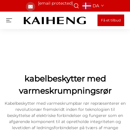
[email protected]
DA
Få et tilbud
kabelbeskytter med
varmeskrumpningsrør
Kabelbeskytter med varmeskrumpbar rør repræsenterer en
revolutionær fremskridt inden for teknologien til
beskyttelse af elektriske forbindelser og fungerer som en
afgørende komponent til at opretholde integriteten og
levetiden af ledningsforbindelser på tværs af mange