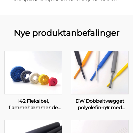
Nye produktanbefalinger
K-2 Fleksibel,
DW Dobbeltvægget
flammehæmmende
polyolefin-rør med
polyolefin-rør
klæbemiddel