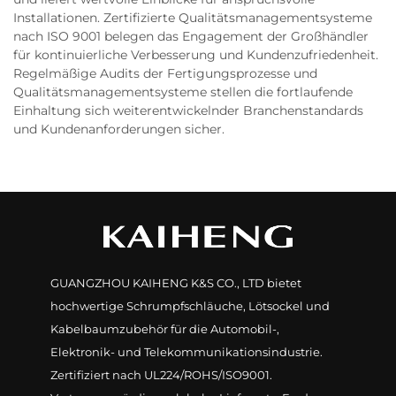
Installationen. Zertifizierte Qualitätsmanagementsysteme
nach ISO 9001 belegen das Engagement der Großhändler
für kontinuierliche Verbesserung und Kundenzufriedenheit.
Regelmäßige Audits der Fertigungsprozesse und
Qualitätsmanagementsysteme stellen die fortlaufende
Einhaltung sich weiterentwickelnder Branchenstandards
und Kundenanforderungen sicher.
GUANGZHOU KAIHENG K&S CO., LTD bietet
hochwertige Schrumpfschläuche, Lötsockel und
Kabelbaumzubehör für die Automobil-,
Elektronik- und Telekommunikationsindustrie.
Zertifiziert nach UL224/ROHS/ISO9001.