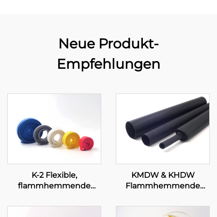
Neue Produkt-
Empfehlungen
K-2 Flexible,
KMDW & KHDW
flammhemmende
Flammhemmende
Polyolefin-
mittelschwere/schwere
Schlauchleitung
Polyolefin-