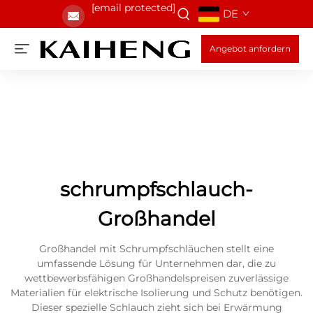
[email protected]
DE
Angebot anfordern
schrumpfschlauch-
Großhandel
Großhandel mit Schrumpfschläuchen stellt eine
umfassende Lösung für Unternehmen dar, die zu
wettbewerbsfähigen Großhandelspreisen zuverlässige
Materialien für elektrische Isolierung und Schutz benötigen.
Dieser spezielle Schlauch zieht sich bei Erwärmung